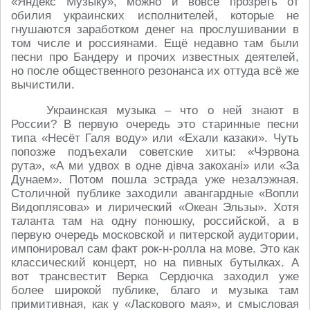
«Яндекс Музыку», можно и вовсе прозреть от
обилия украинских исполнителей, которые не
гнушаются заработком денег на прослушивании в
том числе и россиянами. Ещё недавно там были
песни про Бандеру и прочих известных деятелей,
но после общественного резонанса их оттуда всё же
вычистили.
Украинская музыка – что о ней знают в
России? В первую очередь это старинные песни
типа «Несёт Галя воду» или «Ехали казаки». Чуть
попозже подъехали советские хиты: «Чэрвона
рута», «А ми удвох в одне дівча закохані» или «За
Дунаем». Потом пошла эстрада уже незалэжная.
Столичной публике заходили авангардные «Вопли
Видоплясова» и лирический «Океан Эльзы». Хотя
таланта там на одну понюшку, российской, а в
первую очередь московской и питерской аудитории,
импонировал сам факт рок-н-ролла на мове. Это как
классический концерт, но на пивных бутылках. А
вот трансвестит Верка Сердючка заходил уже
более широкой публике, благо и музыка там
примитивная, как у «Ласкового мая», и смысловая