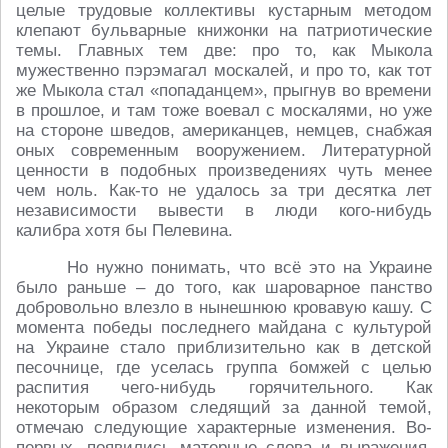
целые трудовые коллективы кустарным методом
клепают бульварные книжонки на патриотические
темы. Главных тем две: про то, как Мыкола
мужественно пэрэмагал москалей, и про то, как тот
же Мыкола стал «попаданцем», прыгнув во времени
в прошлое, и там тоже воевал с москалями, но уже
на стороне шведов, американцев, немцев, снабжая
оных современным вооружением. Литературной
ценности в подобных произведениях чуть менее
чем ноль. Как-то не удалось за три десятка лет
независимости вывести в люди кого-нибудь
калибра хотя бы Пелевина.
Но нужно понимать, что всё это на Украине
было раньше – до того, как шароварное панство
добровольно влезло в нынешнюю кровавую кашу. С
момента победы последнего майдана с культурой
на Украине стало приблизительно как в детской
песочнице, где уселась группа бомжей с целью
распития чего-нибудь горячительного. Как
некоторым образом следящий за данной темой,
отмечаю следующие характерные изменения. Во-
первых, появились матерные слова и выражения.