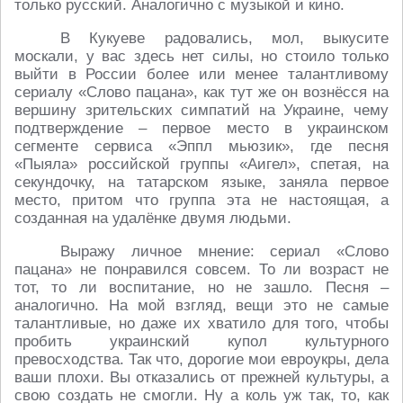
только русский. Аналогично с музыкой и кино.
В Кукуеве радовались, мол, выкусите
москали, у вас здесь нет силы, но стоило только
выйти в России более или менее талантливому
сериалу «Слово пацана», как тут же он вознёсся на
вершину зрительских симпатий на Украине, чему
подтверждение – первое место в украинском
сегменте сервиса «Эппл мьюзик», где песня
«Пыяла» российской группы «Аигел», спетая, на
секундочку, на татарском языке, заняла первое
место, притом что группа эта не настоящая, а
созданная на удалёнке двумя людьми.
Выражу личное мнение: сериал «Слово
пацана» не понравился совсем. То ли возраст не
тот, то ли воспитание, но не зашло. Песня –
аналогично. На мой взгляд, вещи это не самые
талантливые, но даже их хватило для того, чтобы
пробить украинский купол культурного
превосходства. Так что, дорогие мои евроукры, дела
ваши плохи. Вы отказались от прежней культуры, а
свою создать не смогли. Ну а коль уж так, то, как