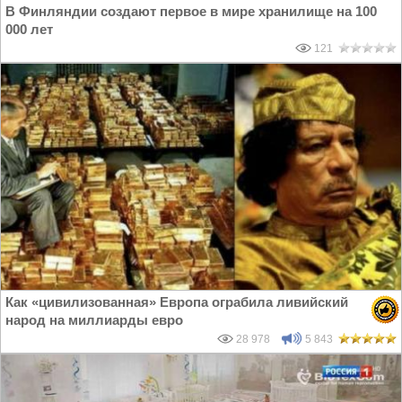
В Финляндии создают первое в мире хранилище на 100
000 лет
121
Как «цивилизованная» Европа ограбила ливийский
народ на миллиарды евро
28 978
5 843