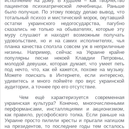
исполнение на дому. В худшем – как творчество
пациентов психиатрической лечебницы. Раньше
было получше. По этому поводу делаю вывод, что
тотальный психоз и мистический морок, окутавший
остатки украинского недогосударства, пагубно
сказались не только на обывателях, которые эту
муру слушают и находят возможным получать
удовольствие, но и на самих исполнителях, чья
планка качества сползла совсем уж в неприличные
низины. Например, сейчас на Украине крайне
популярны песни некоей Клавдии Петровны,
молодой девушки, которая думает, что умеет петь
под нечто, что, как ей кажется, похоже на музыку.
Можете поискать в Интернете, если интересно,
удивитесь и много поймёте про вкус украинской
аудитории, а точнее про его отсутствие.
Чем ещё характеризуется современная
украинская культура? Конечно, многочисленными
перформансами, инсталляциями и акционизмом,
как правило, русофобского толка. Если раньше на
Украине просто пилили кресты и прыгали нагишом
на президентов, то последние годы тем осталось