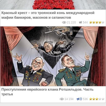
Красный крест – это троянский конь международной
мафии банкиров, масонов и сатанистов
21 220
544
Преступления еврейского клана Ротшильдов. Часть
третья
14 194
536