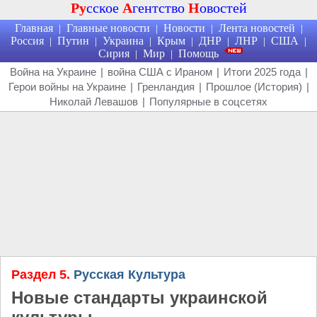
Ру
сское
А
гентство
Н
овостей
Главная
Главные новости
Новости
Лента новостей
|
|
|
|
Россия
Путин
Украина
Крым
ДНР
ЛНР
США
|
|
|
|
|
|
|
Сирия
Мир
Помощь
|
|
Война на Украине
|
война США с Ираном
|
Итоги 2025 года
|
Герои войны на Украине
|
Гренландия
|
Прошлое (История)
|
Николай Левашов
|
Популярные в соцсетях
Раздел 5.
Русская Культура
Новые стандарты украинской