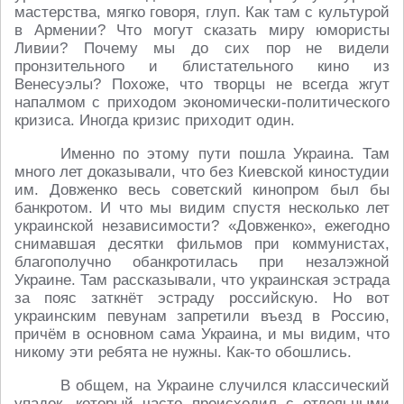
мастерства, мягко говоря, глуп. Как там с культурой
в Армении? Что могут сказать миру юмористы
Ливии? Почему мы до сих пор не видели
пронзительного и блистательного кино из
Венесуэлы? Похоже, что творцы не всегда жгут
напалмом с приходом экономически-политического
кризиса. Иногда кризис приходит один.
Именно по этому пути пошла Украина. Там
много лет доказывали, что без Киевской киностудии
им. Довженко весь советский кинопром был бы
банкротом. И что мы видим спустя несколько лет
украинской независимости? «Довженко», ежегодно
снимавшая десятки фильмов при коммунистах,
благополучно обанкротилась при незалэжной
Украине. Там рассказывали, что украинская эстрада
за пояс заткнёт эстраду российскую. Но вот
украинским певунам запретили въезд в Россию,
причём в основном сама Украина, и мы видим, что
никому эти ребята не нужны. Как-то обошлись.
В общем, на Украине случился классический
упадок, который часто происходил с отдельными