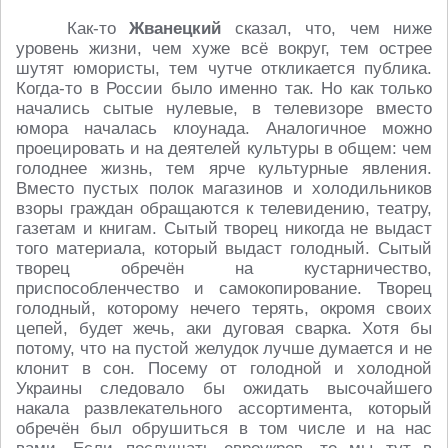
Как-то
Жванецкий
сказал, что, чем ниже
уровень жизни, чем хуже всё вокруг, тем острее
шутят юмористы, тем чутче откликается публика.
Когда-то в России было именно так. Но как только
начались сытые нулевые, в телевизоре вместо
юмора началась клоунада. Аналогичное можно
проецировать и на деятелей культуры в общем: чем
голоднее жизнь, тем ярче культурные явления.
Вместо пустых полок магазинов и холодильников
взоры граждан обращаются к телевидению, театру,
газетам и книгам. Сытый творец никогда не выдаст
того материала, который выдаст голодный. Сытый
творец обречён на кустарничество,
приспособленчество и самокопирование. Творец
голодный, которому нечего терять, окромя своих
цепей, будет жечь, аки дуговая сварка. Хотя бы
потому, что на пустой желудок лучше думается и не
клонит в сон. Посему от голодной и холодной
Украины следовало бы ожидать высочайшего
накала развлекательного ассортимента, который
обречён был обрушиться в том числе и на нас