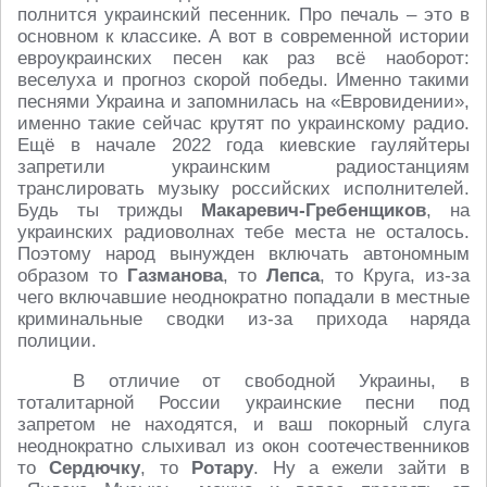
полнится украинский песенник. Про печаль – это в
основном к классике. А вот в современной истории
евроукраинских песен как раз всё наоборот:
веселуха и прогноз скорой победы. Именно такими
песнями Украина и запомнилась на «Евровидении»,
именно такие сейчас крутят по украинскому радио.
Ещё в начале 2022 года киевские гауляйтеры
запретили украинским радиостанциям
транслировать музыку российских исполнителей.
Будь ты трижды
Макаревич-Гребенщиков
, на
украинских радиоволнах тебе места не осталось.
Поэтому народ вынужден включать автономным
образом то
Газманова
, то
Лепса
, то Круга, из-за
чего включавшие неоднократно попадали в местные
криминальные сводки из-за прихода наряда
полиции.
В отличие от свободной Украины, в
тоталитарной России украинские песни под
запретом не находятся, и ваш покорный слуга
неоднократно слыхивал из окон соотечественников
то
Сердючку
, то
Ротару
. Ну а ежели зайти в