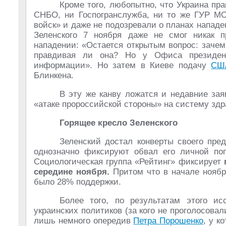
Кроме того, любопытно, что Украина пр
СНБО, ни Госпогранслужба, ни то же ГУР МО
войск» и даже не подозревали о планах нападе
Зеленского 7 ноября даже не смог никак п
нападении: «Остается открытым вопрос: заче
правдивая ли она? Но у Офиса президен
информации». Но затем в Киеве подачу
СШ
Блинкена.
В эту же канву ложатся и недавние зая
«атаке пророссийской стороны» на систему зд
Горящее кресло Зеленского
Зеленский достал конверты своего пре
однозначно фиксируют обвал его личной поп
Социологическая группа «Рейтинг» фиксирует
п
середине ноября.
Притом что в начале ноября
было 28% поддержки.
Более того, по результатам этого ис
украинских политиков (за кого не проголосовал
лишь немного опередив
Петра Порошенко
, у к