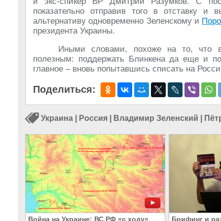
и экс-спикер ВР Дмитрий Разумков. С пос
показательно отправив того в отставку и 
альтернативу одновременно Зеленскому и
Поро
президента Украины.
Иными словами, похоже на то, что в
полезным: поддержать Блинкена да еще и пог
главное – вновь попытавшись списать на Росси
Поделиться:
Украина
|
Россия
|
Владимир Зеленский
|
Пёт
Война на Украине: ВС РФ «с ходу»
Брифинг и ра