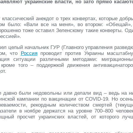
заявляют украинские власти, но зато прямо касают
классический анекдот о трех конвертах, которые добр
ом было: «Вали все на меня», во втором: «Обещай»,
Порошенко тоже оставил Зеленскому такие конверты. Од
рессией».
шел целый начальник ГУР (Главного управления разведк
том, что
Россия
проводит против Украины масштабн
ация ситуации различными методами: миграционны
 кроме того – поддержкой движения антивакцинаторо
от.
е давно были недовольны или делали вид – ведь на н
аинской кампании по вакцинации от COVID-19. Но осен
леваемости, рекордным количеством смертей (текущ
азатели в ноябре держатся на уровне 700–800 человек
щный просчет украинских властей, от которого луч