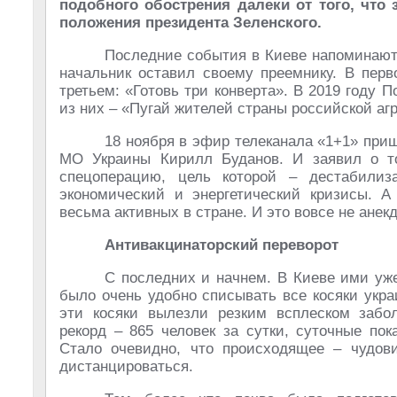
подобного обострения далеки от того, что 
положения президента Зеленского.
Последние события в Киеве напоминают 
начальник оставил своему преемнику. В перв
третьем: «Готовь три конверта». В 2019 году 
из них – «Пугай жителей страны российской аг
18 ноября в эфир телеканала «1+1» при
МО Украины Кирилл Буданов. И заявил о 
спецоперацию, цель которой – дестабилиз
экономический и энергетический кризисы. А
весьма активных в стране. И это вовсе не анекд
Антивакцинаторский переворот
С последних и начнем. В Киеве ими уж
было очень удобно списывать все косяки укр
эти косяки вылезли резким всплеском забо
рекорд – 865 человек за сутки, суточные пок
Стало очевидно, что происходящее – чудови
дистанцироваться.