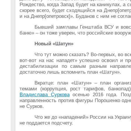
Рождество, когда Запад будет на каникулах, а 
скорее всего, будет сходящийся на Днепр[опетр
и на Днепр[опетровск]». Буданов с ним не согла
Бывший замглавы Генштаба ВСУ и вовс
баню» – он тоже уверен, что российские вооруж
Новый «Шатун»
Что тут можно сказать? Во-первых, во в
вот-вот на нас нападет» успешно освоил и п
дестабилизации по самым разным направле
достаточно лишь вспомнить план «Шатун».
Вкратце: план «Шатун» – план органи
темами (коррупция, рост тарифов, банкопад
Владислава Суркова
осенью 2016 года. Поз
направленность против фигуры Порошенко одно
не Сурков.
Что же до «нападений» России на Украин
не поддается подсчету.