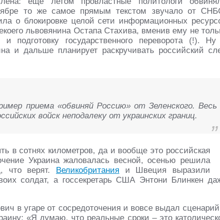
лена: еще летом провластные политологи обвиня
ктябре то же самое прямым текстом звучало от СНБ
ла о блокировке целой сети информационных ресурс
екоего львовянина Остапа Стахива, вменив ему не толь
и подготовку государственного переворота (!). Ну
ина и дальше планирует раскручивать российский сл
ример приема «обвиняй Россию» от Зеленского. Весь
ссийских войск неподалеку от украинских границ.
ыть в сотнях километров, да и вообще это российская
точение Украина жаловалась весной, осенью решила
, что верят.
Великобритания
и Швеция выразили
воих солдат, а госсекретарь США Энтони Блинкен да
ович в угаре от сосредоточения и вовсе выдал сценарий
раину: «Я думаю, что реальные сроки – это католическ