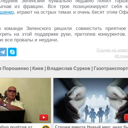
ледним Зеленский буквально недавно побил горшк
выгнав из фракции. Все трое позиционируют себя к
шенко
, играют на острых темах и очень бесят этим Оф
 команде Зеленского решили совместить приятное
реть на этой поддержке руки, притопив конкурентов.
ю все провалы и неудачи.
Ссылки на новос
Источн
р Порошенко
|
Киев
|
Владислав Сурков
|
Газотранспорт
збор полётов от
Строим вместе Новый мир: надо б