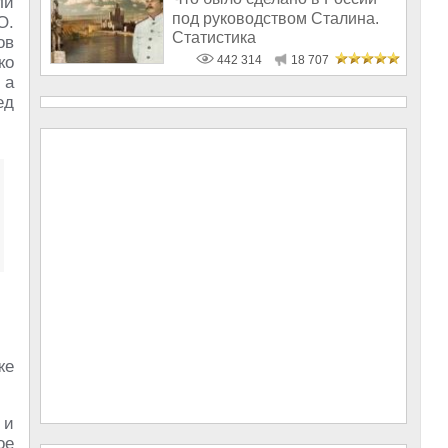
ли
под руководством Сталина.
О.
Статистика
ов
ко
442 314
18 707
 а
ед
же
 и
ое