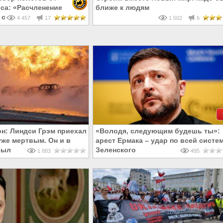
са: «Расчленение
ближе к людям
 операции 28
4 457
17
1 502
6
н: Линдси Грэм приехал
«Володя, следующим будешь ты»:
уже мертвым. Он и в
арест Ермака – удар по всей систе
был
Зеленского
1 883
495