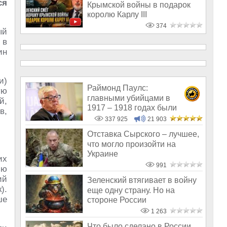
ся
Крымской войны в подарок
королю Карлу III
374
ый
 в
ин
и)
Раймонд Паулс:
ую
главными убийцами в
й,
1917 – 1918 годах были
в,
латыши и евреи, а не русс
337 925
21 903
Отставка Сырского – лучшее,
что могло произойти на
Украине
их
991
ью
ий
Зеленский втягивает в войну
).
еще одну страну. Но на
ше
стороне России
1 263
Что было сделано в России