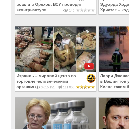
вошли в Орехов. ВСУ проводят
Эдуарда Ходо
«контрнаступ»
Христа» – код
143
Израиль – мировой центр по
Ларри Джонсо
торговле человеческими
в Вашингтон 
органами
Киеве таким 
3 015 151
111 055