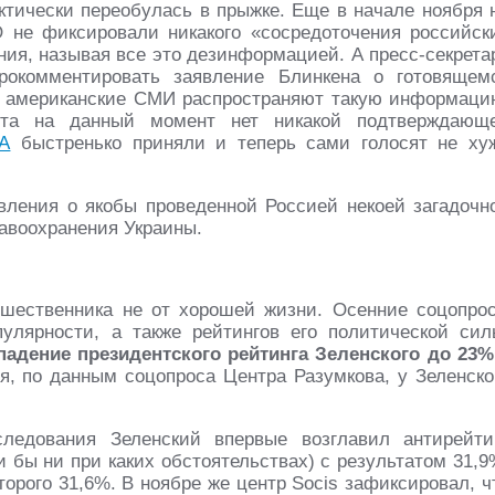
актически переобулась в прыжке. Еще в начале ноября 
 не фиксировали никакого «сосредоточения российск
ния, называя все это дезинформацией. А пресс-секрета
рокомментировать заявление Блинкена о готовящем
м американские СМИ распространяют такую информаци
та на данный момент нет никакой подтверждающ
А
быстренько приняли и теперь сами голосят не ху
вления о якобы проведенной Россией некоей загадочн
равоохранения Украины.
дшественника не от хорошей жизни. Осенние соцопро
улярности, а также рейтингов его политической сил
адение президентского рейтинга Зеленского до 23%
, по данным соцопроса Центра Разумкова, у Зеленско
следования Зеленский впервые возглавил антирейти
и бы ни при каких обстоятельствах) с результатом 31,9
оторого 31,6%. В ноябре же центр Socis зафиксировал, ч