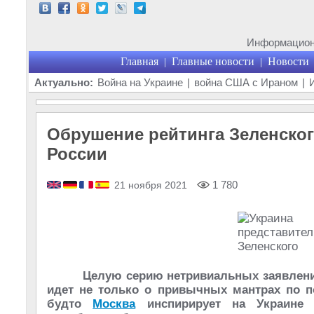
Информационн
Главная
Главные новости
Новости
|
|
Актуально:
Война на Украине
|
война США с Ираном
|
Обрушение рейтинга Зеленско
России
1 780
21 ноября 2021
Целую серию нетривиальных заявлений
идет не только о привычных мантрах по по
будто
Москва
инспирирует на Украине а