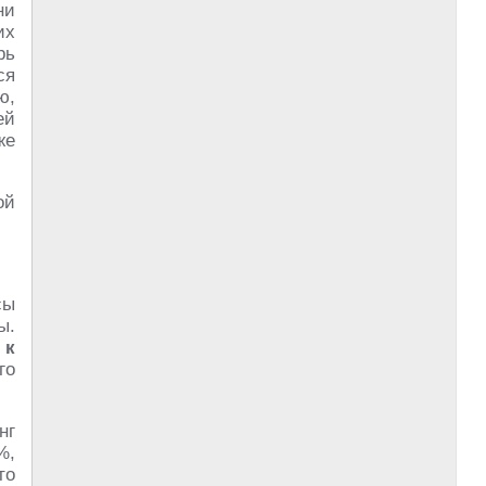
ни
их
рь
ся
ю,
ей
же
ой
сы
ы.
 к
го
нг
%,
то