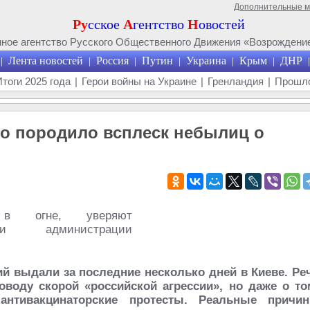
Дополнительные 
Ру
сское
А
гентство
Н
овостей
ое агентство Русского Общественного Движения «Возрождение
Лента новостей
Россия
Путин
Украина
Крым
ДНР
|
|
|
|
|
|
|
Итоги 2025 года
|
Герои войны на Украине
|
Гренландия
|
Прошло
го породило всплеск небылиц о
 выдали за последние несколько дней в Киеве. Ре
воду скорой «российской агрессии», но даже о то
нтивакцинаторские протесты. Реальные причи