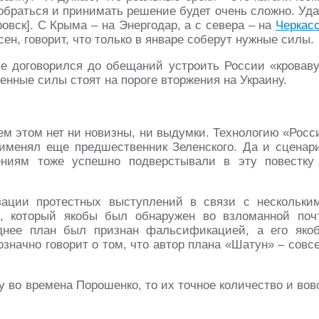
собраться и принимать решение будет очень сложно. Уда
овск]. С Крыма – на Энергодар, а с севера – на
Черкас
сен, говорит, что только в январе соберут нужные силы.
е договорился до обещаний устроить России «кровав
енные силы стоят на пороге вторжения на Украину.
сем этом нет ни новизны, ни выдумки. Технологию «Росс
рименял еще предшественник Зеленского. Да и сценар
ниям тоже успешно подверстывали в эту повестку
зации протестных выступлений в связи с нескольки
), который якобы был обнаружен во взломанной поч
днее план был признан фальсификацией, а его яко
значно говорит о том, что автор плана «Шатун» – совс
у во времена Порошенко, то их точное количество и вов