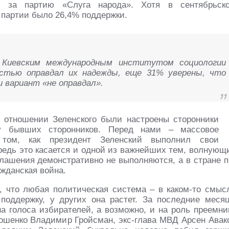
ть за партию «Слуга народа». Хотя в сентябрьск
 партии было 26,4% поддержки.
 Киевским международным институтом социологии
остью оправдал их надежды, еще 31% уверены, что
и вариант «не оправдал».
в отношении Зеленского были настроены сторонники
у бывших сторонников. Перед нами – массовое
 том, как президент Зеленский выполнил свои
едь это касается и одной из важнейших тем, волнующ
глашения демонстративно не выполняются, а в стране п
жданская война.
, что любая политическая система – в каком-то смыс
поддержку, у других она растет. За последние меся
на голоса избирателей, а возможно, и на роль преемни
рошенко Владимир Гройсман, экс-глава МВД Арсен Авак