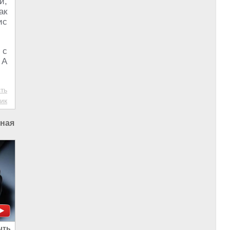
и,
ак
ис
 с
 А
ть
ик
ная система Украины
|
Рейтинги
ыть