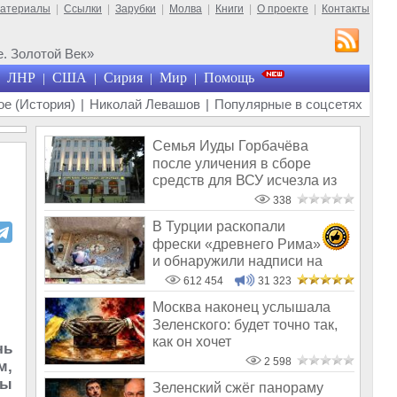
материалы
|
Ссылки
|
Зарубки
|
Молва
|
Книги
|
О проекте
|
Контакты
. Золотой Век»
ЛНР
США
Сирия
Мир
Помощь
|
|
|
|
е (История)
|
Николай Левашов
|
Популярные в соцсетях
Семья Иуды Горбачёва
после уличения в сборе
средств для ВСУ исчезла из
общего поля
338
В Турции раскопали
фрески «древнего Рима»
и обнаружили надписи на
Русском!
612 454
31 323
Москва наконец услышала
Зеленского: будет точно так,
как он хочет
чь
2 598
м,
ны
Зеленский сжёг панораму