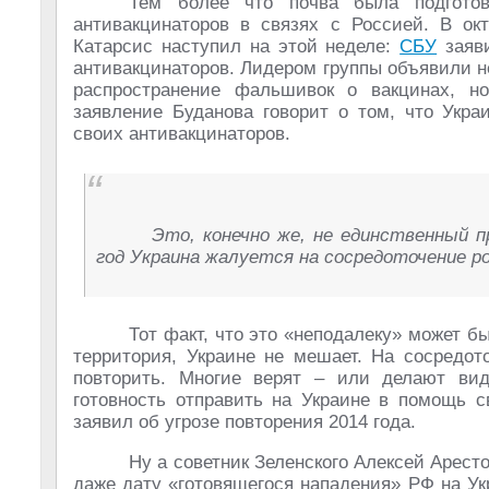
Тем более что почва была подготов
антивакцинаторов в связях с Россией. В о
Катарсис наступил на этой неделе:
СБУ
заяви
антивакцинаторов. Лидером группы объявили н
распространение фальшивок о вакцинах, но 
заявление Буданова говорит о том, что Укра
своих антивакцинаторов.
Это, конечно же, не единственный п
год Украина жалуется на сосредоточение ро
Тот факт, что это «неподалеку» может б
территория, Украине не мешает. На сосредо
повторить. Многие верят – или делают вид
готовность отправить на Украине в помощь с
заявил об угрозе повторения 2014 года.
Ну а советник Зеленского Алексей Арест
даже дату «готовящегося нападения» РФ на Ук