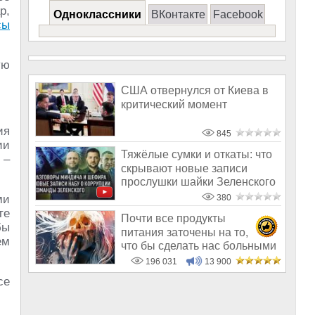
р,
Одноклассники
ВКонтакте
Facebook
сы
ую
США отвернулся от Киева в
критический момент
ия
845
ии
Тяжёлые сумки и откаты: что
 –
скрывают новые записи
прослушки шайки Зеленского
ми
380
те
Почти все продукты
бы
питания заточены на то,
ем
что бы сделать нас больными
и бесплодным
196 031
13 900
се