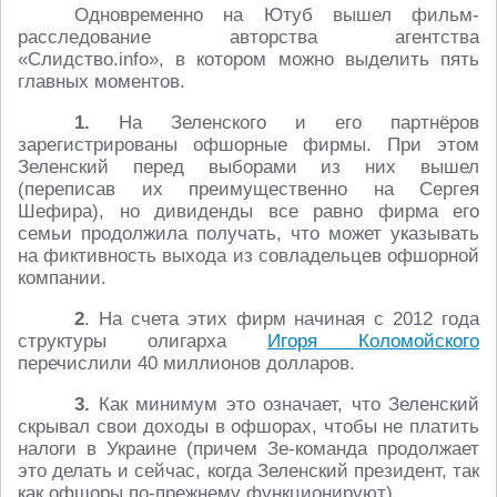
Одновременно на Ютуб вышел фильм-
расследование авторства агентства
«Слидство.info», в котором можно выделить пять
главных моментов.
1.
На Зеленского и его партнёров
зарегистрированы офшорные фирмы. При этом
Зеленский перед выборами из них вышел
(переписав их преимущественно на Сергея
Шефира), но дивиденды все равно фирма его
семьи продолжила получать, что может указывать
на фиктивность выхода из совладельцев офшорной
компании.
2
. На счета этих фирм начиная с 2012 года
структуры олигарха
Игоря Коломойского
перечислили 40 миллионов долларов.
3.
Как минимум это означает, что Зеленский
скрывал свои доходы в офшорах, чтобы не платить
налоги в Украине (причем Зе-команда продолжает
это делать и сейчас, когда Зеленский президент, так
как офшоры по-прежнему функционируют).