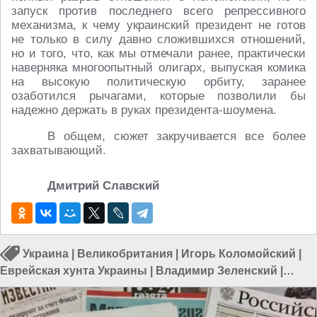
запуск против последнего всего репрессивного
механизма, к чему украинский президент не готов
не только в силу давно сложившихся отношений,
но и того, что, как мы отмечали ранее, практически
наверняка многоопытный олигарх, выпуская комика
на высокую политическую орбиту, заранее
озаботился рычагами, которые позволили бы
надежно держать в руках президента-шоумена.
В общем, сюжет закручивается все более
захватывающий.
Дмитрий Славский
Украина
|
Великобритания
|
Игорь Коломойский
|
Еврейская хунта Украины
|
Владимир Зеленский
|
Англия - главный паразит
|
США
|
Лондон