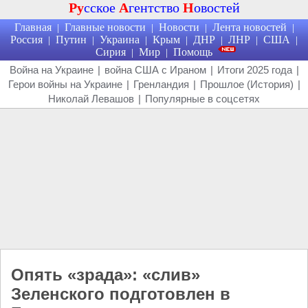
Ру
сское
А
гентство
Н
овостей
Главная
Главные новости
Новости
Лента новостей
|
|
|
|
Россия
Путин
Украина
Крым
ДНР
ЛНР
США
|
|
|
|
|
|
|
Сирия
Мир
Помощь
|
|
Война на Украине
|
война США с Ираном
|
Итоги 2025 года
|
Герои войны на Украине
|
Гренландия
|
Прошлое (История)
|
Николай Левашов
|
Популярные в соцсетях
Опять «зрада»: «слив»
Зеленского подготовлен в