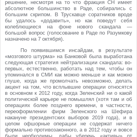
решение, несмотря на то что фракция СН имеет
абсолютное большинство в Раде, собирались с
большим скрипом. В Трускавце соратников вроде
бы удалось «додавить», но как поведут себя
колеблющиеся на фоне нового скандала ―
большой вопрос (голосование в Раде по Разумкову
назначено на 7 октября).
По появившимся инсайдам, в результате
«мозгового штурма» на Банковой была выработана
следующая стратегия нейтрализации скандала: во-
первых, естественно, работать над тем, чтобы он
упоминался в СМИ как можно меньше и как можно
глуше, когда же промолчать невозможно, делать
акцент на том, что всплывшие операции относятся
в основном к 2012 году, когда Зеленский ни о какой
политической карьере не помышлял (хотя там и об
операциях более позднего времени, в частности,
переоформлении фирм Зеленского на Шефира
накануне президентских выборов 2019 года), и в
целом офшорные операции не содержат ничего
формально противозаконного, а в 2012 году и вовсе
были необходимы, дабы уберечь «активы» от