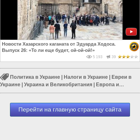
Новости Хазарского каганата от Эдуарда Ходоса.
Выпуск 26: «То ли еще будет, ой-ой-ой!»
5 193
39
Политика в Украине
|
Налоги в Украине
|
Евреи в
Украине
|
Украина и Великобритания
|
Европа и
Украина
|
Англия и США
|
США и Европа
Перейти на главную страницу сайта