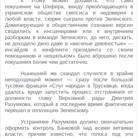
К этому можно добавить, что само
покушение на Шефира, ввиду преобладающего в
украинском обществе скепсиса и недоверия к
любой власти, скорее сыграло против Зеленского.
Доминирующие в общественном сознании версии
сводились к инсценировке или к внутренним
разборкам в команде Зеленского, до чего, дескать,
не доходило дело даже в «веселые девяностые» ―
инсайдов о конфликте президента со своим
помощником и «кошельком» было вброшено после
покушения более чем достаточно.
Нынешний же скандал случился в крайне
неподходящий момент ― сразу после большой
тусовки фракции «Слуг народа» в Трускавце, когда
удалось вроде запустить процесс отстранения от
должности главу Верховной рады Дмитрия
Разумкова, который в последнее время фактически
перешел в оппозицию Зеленскому.
Устранение Разумкова должно окончательно
оформить контроль Банковой над всеми ветвями
власти, причем известно, что голоса под это