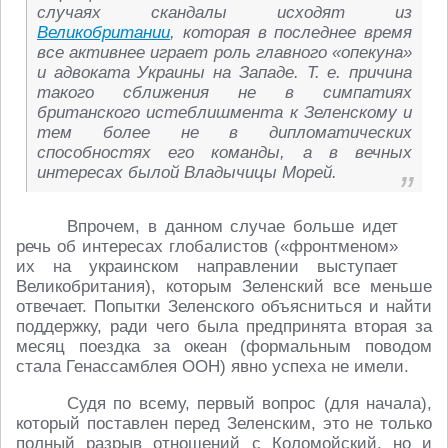
случаях скандалы исходят из
Великобритании
, которая в последнее время
все активнее играет роль главного «опекуна»
и адвоката Украины на Западе. Т. е. причина
такого сближения не в симпатиях
британского истеблишмента к Зеленскому и
тем более не в дипломатических
способностях его команды, а в вечных
интересах былой Владычицы Морей.
Впрочем, в данном случае больше идет
речь об интересах глобалистов («фронтменом»
их на украинском направлении выступает
Великобритания), которым Зеленский все меньше
отвечает. Попытки Зеленского объясниться и найти
поддержку, ради чего была предпринята вторая за
месяц поездка за океан (формальным поводом
стала Генассамблея ООН) явно успеха не имели.
Судя по всему, первый вопрос (для начала),
который поставлен перед Зеленским, это не только
полный разрыв отношений с Коломойский, но и