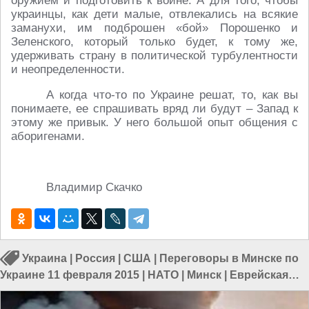
оружием и подготовить к войне. А для того, чтобы
украинцы, как дети малые, отвлекались на всякие
заманухи, им подброшен «бой» Порошенко и
Зеленского, который только будет, к тому же,
удерживать страну в политической турбулентности
и неопределенности.
А когда что-то по Украине решат, то, как вы
понимаете, ее спрашивать вряд ли будут – Запад к
этому же привык. У него большой опыт общения с
аборигенами.
Владимир Скачко
Украина
|
Россия
|
США
|
Переговоры в Минске по
Украине 11 февраля 2015
|
НАТО
|
Минск
|
Еврейская
хунта Украины
|
Владимир Зеленский