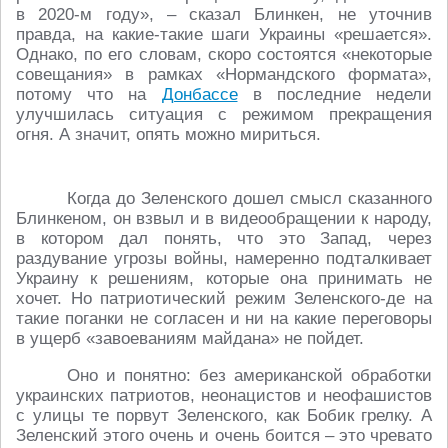
в 2020-м году», – сказал Блинкен, не уточнив
правда, на какие-такие шаги Украины «решается».
Однако, по его словам, скоро состоятся «некоторые
совещания» в рамках «Нормандского формата»,
потому что на
Донбассе
в последние недели
улучшилась ситуация с режимом прекращения
огня. А значит, опять можно мириться.
Когда до Зеленского дошел смысл сказанного
Блинкеном, он взвыл и в видеообращении к народу,
в котором дал понять, что это Запад, через
раздувание угрозы войны, намеренно подталкивает
Украину к решениям, которые она принимать не
хочет. Но патриотический режим Зеленского-де на
такие поганки не согласен и ни на какие переговоры
в ущерб «завоеваниям майдана» не пойдет.
Оно и понятно: без американской обработки
украинских патриотов, неонацистов и неофашистов
с улицы те порвут Зеленского, как Бобик грелку. А
Зеленский этого очень и очень боится – это чревато