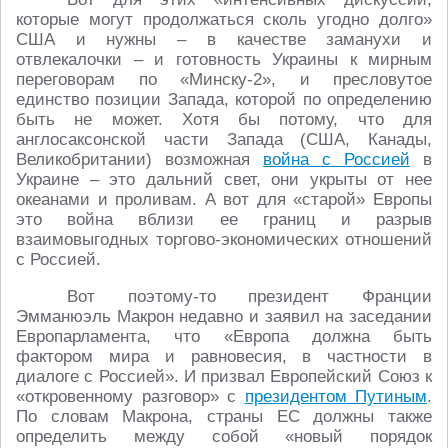
которые могут продолжаться сколь угодно долго»
США и нужны – в качестве заманухи и
отвлекалочки – и готовность Украины к мирным
переговорам по «Минску-2», и пресловутое
единство позиции Запада, которой по определению
быть не может. Хотя бы потому, что для
англосаксонской части Запада (США, Канады,
Великобритании) возможная
война с Россией
в
Украине – это дальний свет, они укрыты от нее
океанами и проливам. А вот для «старой» Европы
это война вблизи ее границ и разрыв
взаимовыгодных торгово-экономических отношений
с Россией.
Вот поэтому-то президент Франции
Эмманюэль Макрон недавно и заявил на заседании
Европарламента, что «Европа должна быть
фактором мира и равновесия, в частности в
диалоге с Россией». И призвал Европейский Союз к
«откровенному разговор» с
президентом Путиным
.
По словам Макрона, страны ЕС должны также
определить между собой «новый порядок