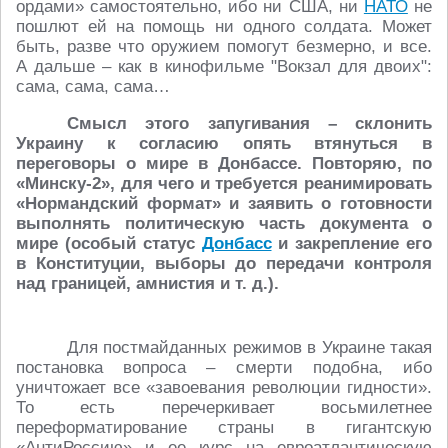
ордами» самостоятельно, ибо ни США, ни
НАТО
не
пошлют ей на помощь ни одного солдата. Может
быть, разве что оружием помогут безмерно, и все.
А дальше – как в кинофильме "Вокзал для двоих":
сама, сама, сама…
Смысл этого запугивания – склонить
Украину к согласию опять втянуться в
переговоры о мире в Донбассе. Повторяю, по
«Минску-2», для чего и требуется реанимировать
«Нормандский формат» и заявить о готовности
выполнять политическую часть документа о
мире (особый статус
Донбасс
и закрепление его
в Конституции, выборы до передачи контроля
над границей, амнистия и т. д.).
Для постмайданных режимов в Украине такая
постановка вопроса – смерти подобна, ибо
уничтожает все «завоевания революции гидности».
То есть перечеркивает восьмилетнее
переформатирование страны в гигантскую
«АнтиРоссию» и ее курс на евроатлантическую