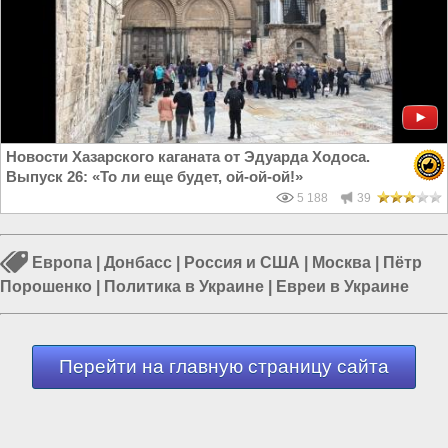
Новости Хазарского каганата от Эдуарда Ходоса.
Выпуск 26: «То ли еще будет, ой-ой-ой!»
5 188
39
Европа
|
Донбасс
|
Россия и США
|
Москва
|
Пётр
Порошенко
|
Политика в Украине
|
Евреи в Украине
Перейти на главную страницу сайта