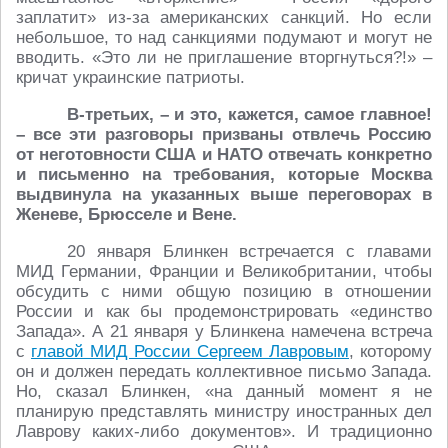
заплатит» из-за американских санкций. Но если
небольшое, то над санкциями подумают и могут не
вводить. «Это ли не приглашение вторгнуться?!» –
кричат украинские патриоты.
В-третьих, – и это, кажется, самое главное!
– все эти разговоры призваны отвлечь Россию
от неготовности США и НАТО отвечать конкретно
и письменно на требования, которые Москва
выдвинула на указанных выше переговорах в
Женеве, Брюсселе и Вене.
20 января Блинкен встречается с главами
МИД Германии, Франции и Великобритании, чтобы
обсудить с ними общую позицию в отношении
России и как бы продемонстрировать «единство
Запада». А 21 января у Блинкена намечена встреча
с
главой МИД России Сергеем Лавровым
, которому
он и должен передать коллективное письмо Запада.
Но, сказал Блинкен, «на данный момент я не
планирую представлять министру иностранных дел
Лаврову каких-либо документов». И традиционно