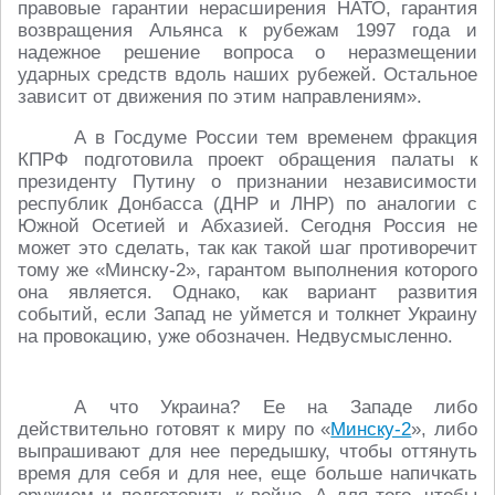
правовые гарантии нерасширения НАТО, гарантия
возвращения Альянса к рубежам 1997 года и
надежное решение вопроса о неразмещении
ударных средств вдоль наших рубежей. Остальное
зависит от движения по этим направлениям».
А в Госдуме России тем временем фракция
КПРФ подготовила проект обращения палаты к
президенту Путину о признании независимости
республик Донбасса (ДНР и ЛНР) по аналогии с
Южной Осетией и Абхазией. Сегодня Россия не
может это сделать, так как такой шаг противоречит
тому же «Минску-2», гарантом выполнения которого
она является. Однако, как вариант развития
событий, если Запад не уймется и толкнет Украину
на провокацию, уже обозначен. Недвусмысленно.
А что Украина? Ее на Западе либо
действительно готовят к миру по «
Минску-2
», либо
выпрашивают для нее передышку, чтобы оттянуть
время для себя и для нее, еще больше напичкать