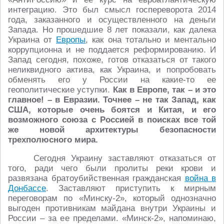
интеграцию. Это был смысл госпереворота 2014
года, заказанного и осуществленного на деньги
Запада. Но прошедшие 8 лет показали, как далека
Украина от
Европы
, как она тотально и ментально
коррупционна и не поддается реформированию. И
Запад сегодня, похоже, готов отказаться от такого
неликвидного актива, как Украина, и попробовать
обменять его у России на какие-то ее
геополитические уступки.
Как в Европе, так – и это
главное! – в Евразии. Точнее – не так Запад, как
США, которые очень боятся и Китая, и его
возможного союза с Россией в поисках все той
же новой архитектуры безопасности
трехполюсного мира.
Сегодня Украину заставляют отказаться от
того, ради чего были пролиты реки крови и
развязана братоубийственная гражданская
война в
Донбассе
. Заставляют приступить к мирным
переговорам по «Минску-2», который однозначно
выгоден противникам майдана внутри Украины и
России – за ее пределами. «Минск-2», напоминаю,