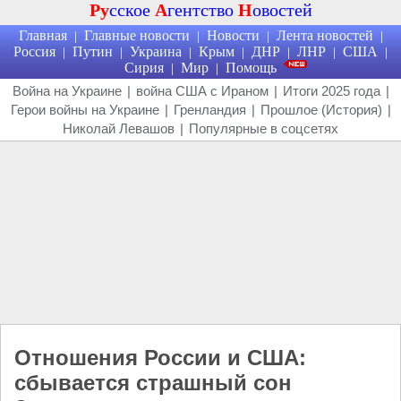
Ру
сское
А
гентство
Н
овостей
Главная
Главные новости
Новости
Лента новостей
|
|
|
|
Россия
Путин
Украина
Крым
ДНР
ЛНР
США
|
|
|
|
|
|
|
Сирия
Мир
Помощь
|
|
Война на Украине
|
война США с Ираном
|
Итоги 2025 года
|
Герои войны на Украине
|
Гренландия
|
Прошлое (История)
|
Николай Левашов
|
Популярные в соцсетях
Отношения России и США:
сбывается страшный сон