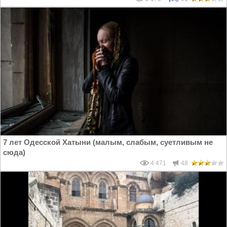
7 лет Одесской Хатыни (малым, слабым, суетливым не
сюда)
4 471
48