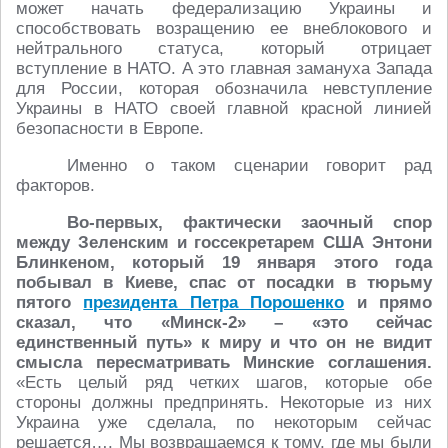
может начать федерализацию Украины и
способствовать возращению ее внеблокового и
нейтрального статуса, который отрицает
вступление в НАТО. А это главная замануха Запада
для России, которая обозначила невступление
Украины в НАТО своей главной красной линией
безопасности в Европе.
Именно о таком сценарии говорит рад
факторов.
Во-первых, фактически заочный спор
между Зеленским и госсекретарем США Энтони
Блинкеном, который 19 января этого года
побывал в Киеве, спас от посадки в тюрьму
пятого
президента Петра Порошенко
и прямо
сказал, что «Минск-2» – «это сейчас
единственный путь» к миру и что он не видит
смысла пересматривать Минские соглашения.
«Есть целый ряд четких шагов, которые обе
стороны должны предпринять. Некоторые из них
Украина уже сделала, по некоторым сейчас
решается…. Мы возвращаемся к тому, где мы были