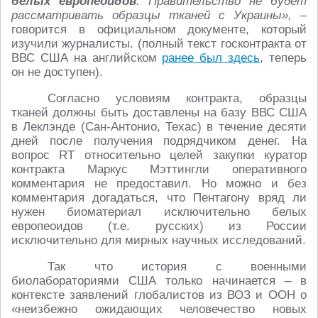
белыx европеоидов
. Правительство не будет
рассматривать образцы тканей с Украины»,
–
говорится в официальном документе, который
изучили журналисты. (полный текст госконтракта от
ВВС США на английском
ранее был здесь
, теперь
он не доступен).
Согласно условиям контракта, образцы
тканей должны быть доставлены на базу ВВС США
в Леклэнде (Сан-Антонио, Техас) в течение десяти
дней после получения подрядчиком денег. На
вопрос RT относительно целей закупки куратор
контракта Маркус Мэттингли оперативного
комментария не предоставил. Но можно и без
комментария догадаться, что Пентагону вряд ли
нужен биоматериал исключительно белых
европеоидов (т.е. русских) из России
исключительно для мирных научных исследований.
Так что история с военными
биолабораториями США только начинается – в
контексте заявлений глобалистов из ВОЗ и ООН о
«неизбежно ожидающих человечество новых