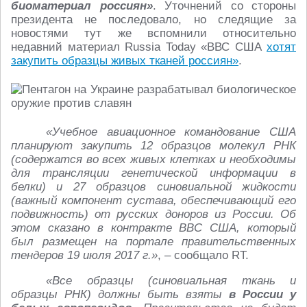
биоматериал россиян»
. Уточнений со стороны
президента не последовало, но следящие за
новостями тут же вспомнили относительно
недавний материал Russia Today «ВВС США
хотят
закупить образцы живых тканей россиян»
.
«Учебное авиационное командование США
планируют закупить 12 образцов молекул РНК
(содержатся во всех живых клетках и необходимы
для трансляции генетической информации в
белки) и 27 образцов синовиальной жидкости
(важный компонент сустава, обеспечивающий его
подвижность) от русскиx доноров из России. Об
этом сказано в контракте ВВС США, который
был размещен на портале правительственных
тендеров 19 июля 2017 г.»
, – сообщало RT.
«Все образцы (синовиальная ткань и
образцы РНК) должны быть взяты
в России у