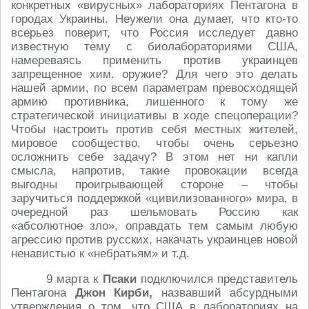
конкретных «вирусных» лабораториях Пентагона в
городах Украины. Неужели она думает, что кто-то
всерьез поверит, что Россия исследует давно
известную тему с биолабораториями США,
намереваясь применить против украинцев
запрещенное хим. оружие? Для чего это делать
нашей армии, по всем параметрам превосходящей
армию противника, лишенного к тому же
стратегической инициативы в ходе спецоперации?
Чтобы настроить против себя местных жителей,
мировое сообщество, чтобы очень серьезно
осложнить себе задачу? В этом нет ни капли
смысла, напротив, такие провокации всегда
выгодны проигрывающей стороне – чтобы
заручиться поддержкой «цивилизованного» мира, в
очередной раз шельмовать Россию как
«абсолютное зло», оправдать тем самым любую
агрессию против русских, накачать украинцев новой
ненавистью к «небратьям» и т.д.
9 марта к
Псаки
подключился представитель
Пентагона
Джон Кирби,
назвавший абсурдными
утверждения о том, что США в лабораториях на