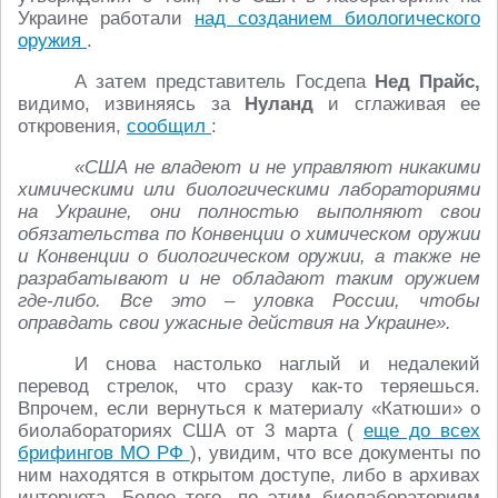
Украине работали
над созданием биологического
оружия
.
А затем представитель Госдепа
Нед Прайс,
видимо, извиняясь за
Нуланд
и сглаживая ее
откровения,
сообщил
:
«США не владеют и не управляют никакими
химическими или биологическими лабораториями
на Украине, они полностью выполняют свои
обязательства по Конвенции о химическом оружии
и Конвенции о биологическом оружии, а также не
разрабатывают и не обладают таким оружием
где-либо. Все это – уловка России, чтобы
оправдать свои ужасные действия на Украине».
И снова настолько наглый и недалекий
перевод стрелок, что сразу как-то теряешься.
Впрочем, если вернуться к материалу «Катюши» о
биолабораториях США от 3 марта (
еще до всех
брифингов МО РФ
), увидим, что все документы по
ним находятся в открытом доступе, либо в архивах
интернета. Более того, по этим биолабораториям