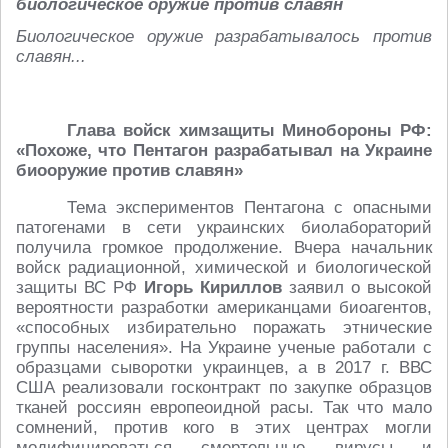
биологическое оружие против славян
Биологическое оружие разрабатывалось против
славян...
Глава войск химзащиты Минобороны РФ:
«Похоже, что Пентагон разрабатывал на Украине
биооружие против славян»
Тема экспериментов Пентагона с опасными
патогенами в сети украинских биолабораторий
получила громкое продолжение. Вчера начальник
войск радиационной, химической и биологической
защиты ВС РФ
Игорь Кириллов
заявил о высокой
вероятности разработки американцами биоагентов,
«способных избирательно поражать этнические
группы населения». На Украине ученые работали с
образцами сыворотки украинцев, а в 2017 г. ВВС
США реализовали госконтракт по закупке образцов
тканей россиян европеоидной расы. Так что мало
сомнений, против кого в этих центрах могли
модифицироваться смертельные вирусы и