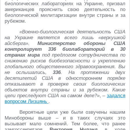
биологических лабораториях на Украине, призвал
американцев прояснить свою деятельность по
биологической милитаризации внутри страны и за
рубежом.
«Военно-биологическая деятельность США
на Украине является всего лишь «верхушкой
айсберга».
Министерство обороны США
контролирует 336 биолабораторий в 30
странах мира
под предлогом сотрудничества по
снижению рисков биобезопасности и укреплению
глобального общественного здравоохранения. Вы
не ослышались,
336
. На протяжении двух
десятилетий США в одностороннем порядке
отказывают в проверке своих биологических
объектов внутри страны и за рубежом. Какие
цели преследуют США на самом деле?»
, –
задался
вопросом Лизцянь
.
Вероятные цели уже были озвучены нашим
Минобороны выше – и в таких случаях это
вызывает мало сомнений. Тем более, что ранее
замгоссекретаря
Виктория Нуланд
в ходе