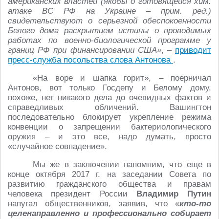
американских властей (якобы о готовящейся хим.
атаке ВС РФ на Украине – прим. ред.)
свидетельствуют о серьезной обеспокоенности
Белого дома раскрытием истины о проводимых
работах по военно-биологической программе у
границ РФ при финансировании США»
, –
приводит
пресс-служба посольства слова Антонова
.
«На воре и шапка горит», – поерничал
Антонов, вот только Госдепу и Белому дому,
похоже, нет никакого дела до очевидных фактов и
справедливых обличений. Вашингтон
последовательно блокирует укрепление режима
конвенции о запрещении бактериологического
оружия – и это все, надо думать, просто
«случайное совпадение».
Мы же в заключении напомним, что еще в
конце октября 2017 г. на заседании Совета по
развитию гражданского общества и правам
человека президент России
Владимир Путин
напугал общественников, заявив, что «
кто-то
целенаправленно и профессионально собирает