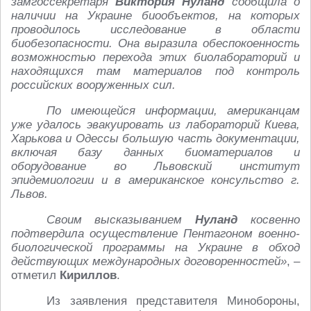
замгоссекретаря
Виктория Нуланд
сообщила о
наличии на Украине биообъектов, на которых
проводилось исследование в области
биобезопасности. Она выразила обеспокоенность
возможностью перехода этих биолабораторий и
находящихся там материалов под контроль
российских вооруженных сил.
По имеющейся информации, американцам
уже удалось эвакуировать из лабораторий Киева,
Харькова и Одессы большую часть документации,
включая базу данных биоматериалов и
оборудование во Львовский институт
эпидемиологии и в американское консульство г.
Львов.
Своим высказыванием
Нуланд
косвенно
подтвердила осуществление Пентагоном военно-
биологической программы на Украине в обход
действующих международных договоренностей»
, –
отметил
Кириллов
.
Из заявления представителя Минобороны,