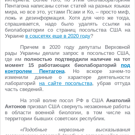
Пентагона написаны сотни статей на разных языках
мира, но все это, устами Псаки и Ко, – просто миф,
ложь и дезинформация. Хотя для чего же тогда,
спрашивается, надо было удалять ссылки на
биолаборатории со страниц посольства США на
Украине
в соцсетях еще в 2020 году
?
Причем в 2020 году депутаты Верховной
рады Украины делали запрос в посольство США,
где им
полностью подтвердили наличие на тот
момент 15 работающих биолабораторий
под
контролем Пентагона
. Но вскоре зачем-то
изменили данные о характере деятельности
лабораторий
на сайте посольства
, убрав оттуда
часть сведений.
На этой волне посол РФ в США
Анатолий
Антонов
призвал США свернуть незаконные работы
в области военной биологии, в том числе на
территории бывших советских республик.
«Подобные нервозные высказывания