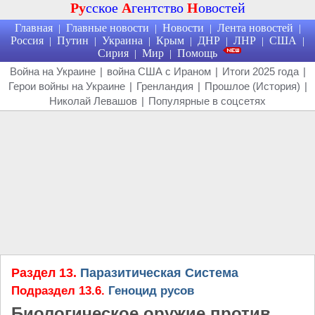
Ру
сское
А
гентство
Н
овостей
Главная
Главные новости
Новости
Лента новостей
|
|
|
|
Россия
Путин
Украина
Крым
ДНР
ЛНР
США
|
|
|
|
|
|
|
Сирия
Мир
Помощь
|
|
Война на Украине
|
война США с Ираном
|
Итоги 2025 года
|
Герои войны на Украине
|
Гренландия
|
Прошлое (История)
|
Николай Левашов
|
Популярные в соцсетях
Раздел 13.
Паразитическая Система
Подраздел 13.6.
Геноцид русов
Биологическое оружие против