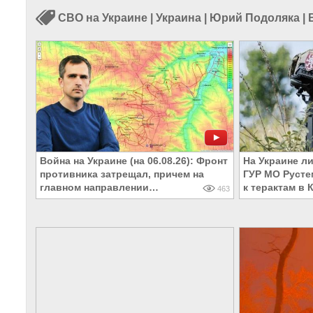
СВО на Украине
|
Украина
|
Юрий Подоляка
|
Война на Украине (на 06.08.26): Фронт
На Украине л
противника затрещал, причем на
ГУР МО Русте
главном направлении…
к терактам в
463