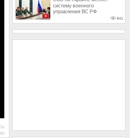
систему военного
управления ВС РФ
641
ть
ик