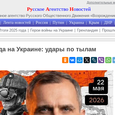
Дополнительные 
Ру
сское
А
гентство
Н
овостей
ое агентство Русского Общественного Движения «Возрождение
Лента новостей
Россия
Путин
Украина
Крым
ДНР
|
|
|
|
|
|
|
Итоги 2025 года
|
Герои войны на Украине
|
Гренландия
|
Прошло
да на Украине: удары по тылам