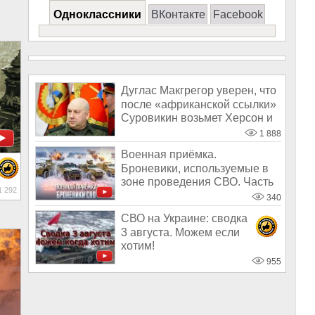
Одноклассники
ВКонтакте
Facebook
Дуглас Макгрегор уверен, что
после «африканской ссылки»
Суровикин возьмет Херсон и
1 888
Военная приёмка.
Броневики, используемые в
зоне проведения СВО. Часть
 292
2
340
СВО на Украине: сводка
3 августа. Можем если
хотим!
955