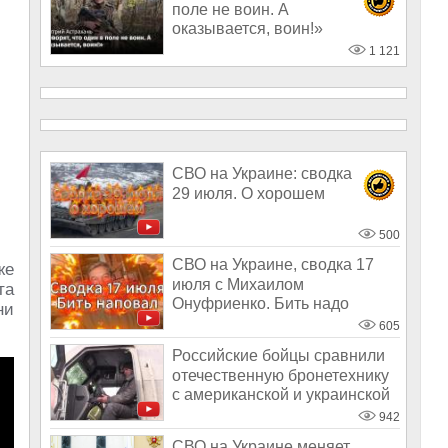
поле не воин. А
оказывается, воин!»
1 121
СВО на Украине: сводка
29 июля. О хорошем
500
СВО на Украине, сводка 17
же
июля с Михаилом
та
Онуфриенко. Бить надо
ни
наповал
605
Российские бойцы сравнили
отечественную бронетехнику
с американской и украинской
942
СВО на Украине меняет