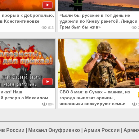
: прорыв к Доброполью,
«Если бы русские в тот день не
в Константиновке
ударили по Киеву ракетой, Линдси
Грэм был бы жив»
613
2
риказ! Наш
СВО 8 мая: в Сумах – паника, из
ий резерв с Михаилом
города вывозят архивы,
чиновники эвакуируют семьи
804
1
ив России
|
Михаил Онуфриенко
|
Армия России
|
Армия