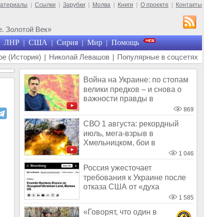
материалы
|
Ссылки
|
Зарубки
|
Молва
|
Книги
|
О проекте
|
Контакты
. Золотой Век»
ЛНР
США
Сирия
Мир
Помощь
|
|
|
|
е (История)
|
Николай Левашов
|
Популярные в соцсетях
Война на Украине: по стопам
велики предков – и снова о
важности правды в
донесениях
869
СВО 1 августа: рекордный
июль, мега-взрыв в
Хмельницком, бои в
Алексеево-Дружковке
1 046
Россия ужесточает
требования к Украине после
отказа США от «духа
Анкориджа»
1 585
«Говорят, что один в