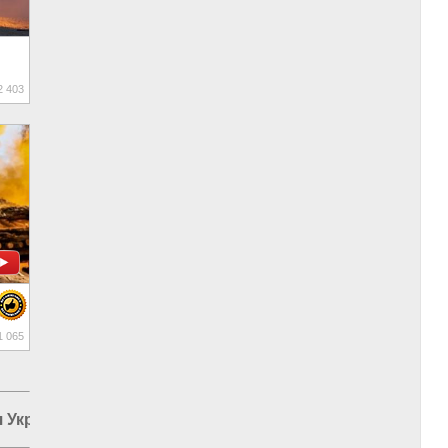
 403
 065
 Украины
|
Война в Новороссии
|
Курская область