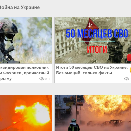
Война на Украине
иквидирован полковник
Итоги 50 месяцев СВО на Украине.
м Фахриев, причастный
Без эмоций, только факты
 Крыму
811
1