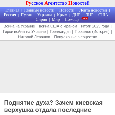
Ру
сское
А
гентство
Н
овостей
Главная
Главные новости
Новости
Лента новостей
|
|
|
|
Россия
Путин
Украина
Крым
ДНР
ЛНР
США
|
|
|
|
|
|
|
Сирия
Мир
Помощь
|
|
Война на Украине
|
война США с Ираном
|
Итоги 2025 года
|
Герои войны на Украине
|
Гренландия
|
Прошлое (История)
|
Николай Левашов
|
Популярные в соцсетях
Поднятие духа? Зачем киевская
верхушка отдала последние