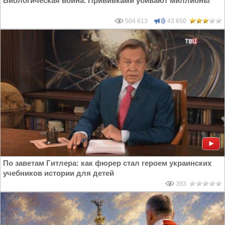
Биологическая война. Прививками убивают миллионы
504 613
43 650
По заветам Гитлера: как фюрер стал героем украинских
учебников истории для детей
393