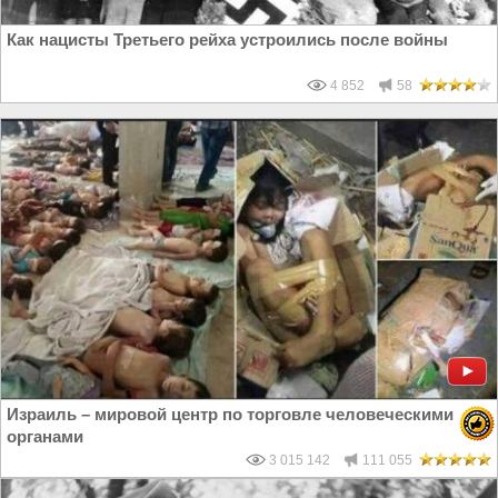
Как нацисты Третьего рейха устроились после войны
4 852
58
Израиль – мировой центр по торговле человеческими
органами
3 015 142
111 055