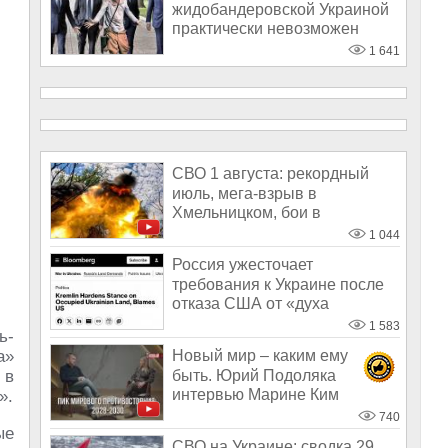
жидобандеровской Украиной
практически невозможен
1 641
СВО 1 августа: рекордный
июль, мега-взрыв в
Хмельницком, бои в
Алексеево-Дружковке
1 044
Россия ужесточает
требования к Украине после
отказа США от «духа
Анкориджа»
1 583
ь-
а»
Новый мир – каким ему
быть. Юрий Подоляка
 в
интервью Марине Ким
».
740
ые
СВО на Украине: сводка 29