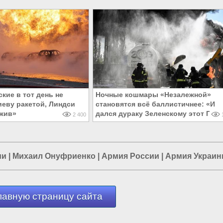
кие в тот день не
Ночные кошмары «Незалежной»
иеву ракетой, Линдси
становятся всё баллистичнее: «И
жив»
дался дураку Зеленскому этот Пите
2 400
1
ии
|
Михаил Онуфриенко
|
Армия России
|
Армия Украи
лавную страницу сайта