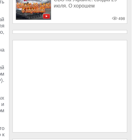
ть
июля. О хорошем
ой
498
ля
о,
на
ей
ом
).
ых
 и
ом
то
 к