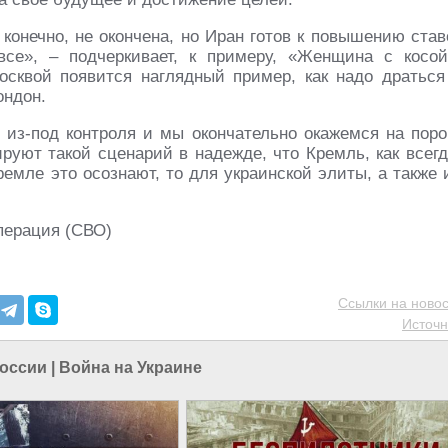
 конечно, не окончена, но Иран готов к повышению став
се», – подчеркивает, к примеру, «Женщина с косой
Москвой появится наглядный пример, как надо драться
ондон.
т из-под контроля и мы окончательно окажемся на поро
руют такой сценарий в надежде, что Кремль, как всегд
ремле это осознают, то для украинской элиты, а также 
перация (СВО)
Ссылки на новос
Источн
России
|
Война на Украине