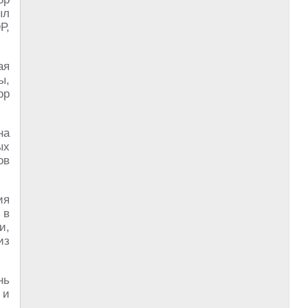
ыл
Р,
ая
ы,
ор
на
ых
ов
ия
 в
и,
из
нь
 и