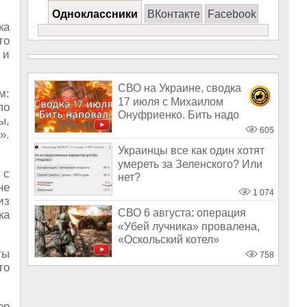
Одноклассники
ВКонтакте
Facebook
ка
то
 и
СВО на Украине, сводка
м:
17 июля с Михаилом
по
Онуфриенко. Бить надо
ы,
наповал
605
».
Украинцы все как один хотят
умереть за Зеленского? Или
 с
нет?
не
1 074
из
СВО 6 августа: операция
ка
«Убей лучника» провалена,
«Оскольский котел»
захлопнулся
ты
758
то
ор