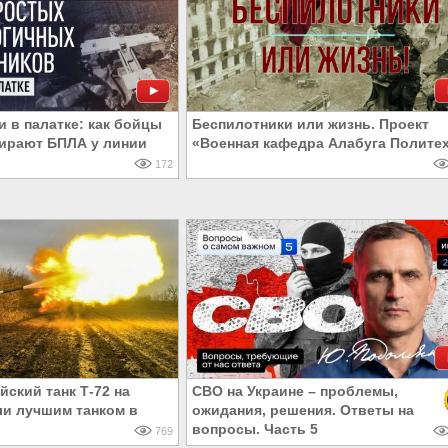
и в палатке: как бойцы
Беспилотники или жизнь. Проект
ирают БПЛА у линии
«Военная кафедра Алабуга Полите
172
ский танк Т-72 на
СВО на Украине – проблемы,
ли лучшим танком в
ожидания, решения. Ответы на
вопросы. Часть 5
769