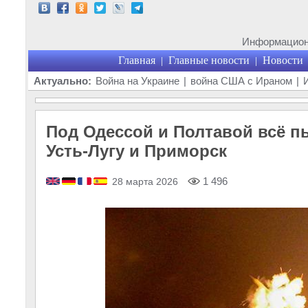
Информационн
Главная
Главные новости
Новости
|
|
Актуально:
Война на Украине
|
война США с Ираном
|
Под Одессой и Полтавой всё пы
Усть-Лугу и Приморск
1 496
28 марта 2026