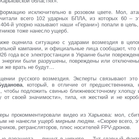
 Харьковской областях».
ормацию исключительно в розовом цвете. Мол, ата
читали всего 102 ударных БПЛА, из которых 60 – э
 404-й упорно называют наши «Герани») попали в цель,
тников тоже нанесло ущерб.
также оценила ситуацию с ударами возмездия в цело
тельной кампании, и официальные лица сообщают, что 
026 года все электростанции в Украине были поврежден
у энергии были разрушены, повреждены или отключены
ни же врать не будут…
щении русского возмездия. Эксперты связывают это
Буданова
, который, в отличие от предшественника, 
, чтобы подложить свинью ближневосточному хлопцу 
 от своей значимости», типа, «я жесткий и не короб
еры прокомментировали видео из Харькова: мол, сби
ым не нанесли ущерб мирным людям. «Скорее всего, э
иков, ретрансляторов, плюс носителей FPV-дронов.
ю парашюта, – пишут в укрнете. – Тут главный факт