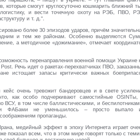
ов, которые смогут круглосуточно кошмарить ближний т
логистику, и вести точечную охоту на РЭБ, ПВО, РЭ
аструктуру
и т. д.
".
сировано более 30 эпизодов ударов, причём значительн
 одним и тем же районам. Особенно выделяются Сум
ление, а методичное «дожимание», отмечает координат
озможность перенаправления военной помощи Украине 
Post. Речь идет о ракетах-перехватчиках ПВО, заказанн
ане истощает запасы критически важных боеприпас
 кейс очень тревожит бандеровцев и в свете усилен
что, как особо подчеркивают самостийные OSINTы,
по ВСУ, в том числе баллистическими, и беспилотникам
ыми ФАБами не уменьшилось – просто выпало 
 соображениям пропаганды.
 Ирана, медийный эффект в эпоху Интернета играет оче
е показал всем, что в этом мире говорят только с теми
за своё будущее и достижение целей.