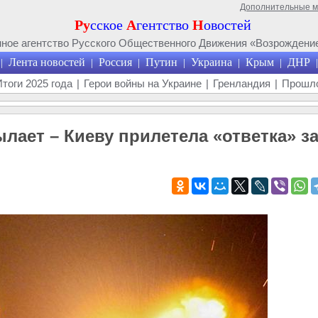
Дополнительные 
Ру
сское
А
гентство
Н
овостей
ое агентство Русского Общественного Движения «Возрождение
Лента новостей
Россия
Путин
Украина
Крым
ДНР
|
|
|
|
|
|
|
Итоги 2025 года
|
Герои войны на Украине
|
Гренландия
|
Прошло
лает – Киеву прилетела «ответка» з