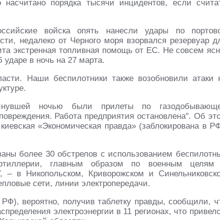
 насчитано порядка тысячи инцидентов, если счита
ссийские войска опять нанесли удары по портов
сти, недалеко от Черного моря взорвался резервуар д
ита экстренная топливная помощь от ЕС. Не совсем ясн
 ударе в ночь на 27 марта.
ласти. Наши беспилотники также возобновили атаки 
уктуре.
инувшей ночью были прилеты по газодобывающ
повреждения. Работа предприятия остановлена". Об эт
киевская «Экономическая правда» (заблокирована в РФ
ваны более 30 обстрелов с использованием беспилотн
артиллерии, главным образом по военным целям
, – в Никопольском, Криворожском и Синельниковск
пловые сети, линии электропередачи.
 РФ), вероятно, получив таблетку правды, сообщили, ч
спределения электроэнергии в 11 регионах, что привело