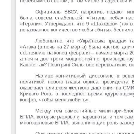
перебоям со светом, в том числе в Одесской и
Официалы ВВСУ, напротив, подают инф
была совсем слабенькой. «Титаны неба» нас
«Герани». Утверждают, что 9 «Шахедов» (так в
неназванное количество якобы сбитых беспило
Любопытно, что «Українська правда» 
«Атака (в ночь на 27 марта) была частью дли
состоянию на конец февраля – начало марта 2
а почти две трети мощностей по производств
Как же так? Повiтрянi Силы все перехватили, о
Налицо когнитивный диссонанс в осве
политикой нового главы офиса президента
оказывает слишком жесткого давления на СМИ
Кривого Рога, в последнее время «дуреющему
конфет, чтобы меня любить».
Между тем самостийные милитари-блог
БПЛА, которые раскрыли парашюты, и тем сам
многоцелевые БПЛА, выполняющие роль разведч
Они имеют функцию возврата с помощь