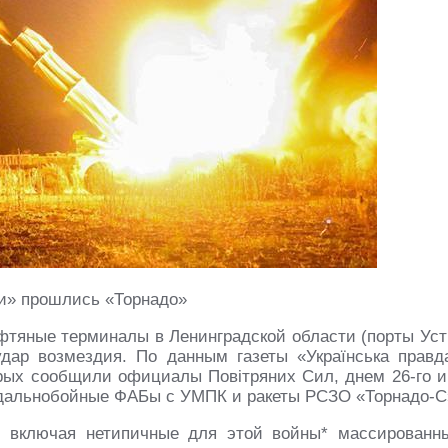
и» прошлись «Торнадо»
ефтяные терминалы в Ленинградской области (порты Уст
дар возмездия. По данным газеты «Українська правд
орых сообщили официалы Повiтряних Сил, днем 26-го и
и дальнобойные ФАБы с УМПК и ракеты РСЗО «Торнадо-С
 включая нетипичные для этой войны* массированн