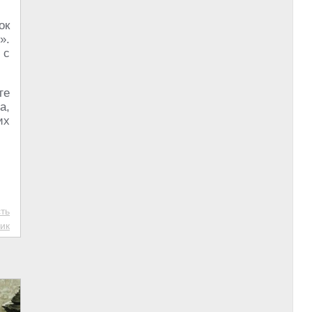
ок
».
 с
ге
а,
их
ть
ик