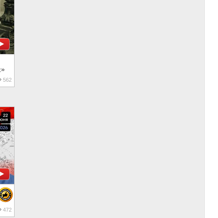
х»
562
472