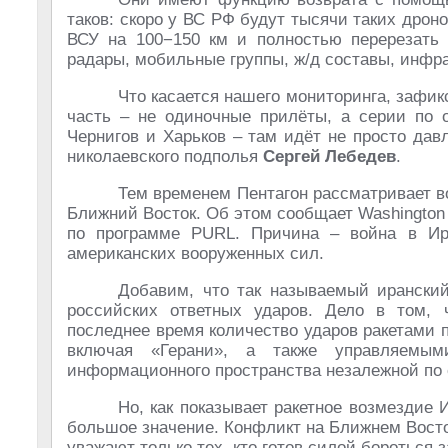
таков: скоро у ВС РФ будут тысячи таких дрон
ВСУ на 100−150 км и полностью перерезать 
радары, мобильные группы, ж/д составы, инфр
Что касается нашего мониторинга, зафик
часть – не одиночные прилёты, а серии по
Чернигов и Харьков – там идёт не просто дав
николаевского подполья
Сергей Лебедев
.
Тем временем Пентагон рассматривает в
Ближний Восток. Об этом сообщает Washington 
по программе PURL. Причина – война в Ир
американских вооруженных сил.
Добавим, что так называемый иранский
российских ответных ударов. Дело в том, 
последнее время количество ударов ракетами 
включая «Герани», а также управляем
информационного пространства незалежной по
Но, как показывает ракетное возмездие
большое значение. Конфликт на Ближнем Восток
уважают только тех, кто готов силой бороться 