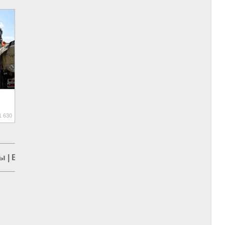
р!»
 630
ны
|
Война в Новороссии
|
Курская область