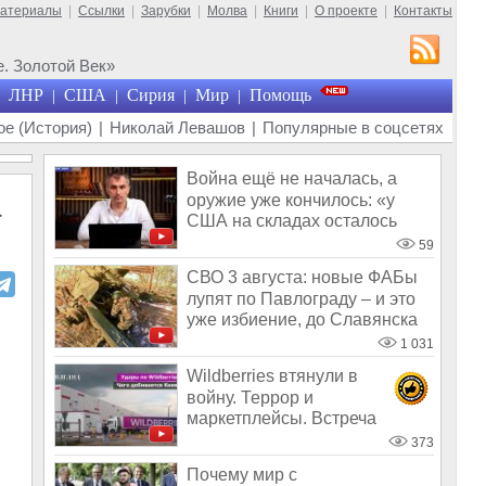
материалы
|
Ссылки
|
Зарубки
|
Молва
|
Книги
|
О проекте
|
Контакты
. Золотой Век»
ЛНР
США
Сирия
Мир
Помощь
|
|
|
|
е (История)
|
Николай Левашов
|
Популярные в соцсетях
Война ещё не началась, а
оружие уже кончилось: «у
а
США на складах осталось
менее 100
59
СВО 3 августа: новые ФАБы
лупят по Павлограду – и это
уже избиение, до Славянска
сч
1 031
Wildberries втянули в
войну. Террор и
маркетплейсы. Встреча
Лаврова и Рубио. Чего ж
373
Почему мир с