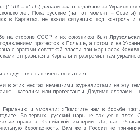
ы (
США – «СП»
) делали нечто подобное на Украине пос
колько лет. Пока русские (на тот момент – Советы) 
йск в Карпатах, не взяли ситуацию под контроль и 
ьбе на стороне СССР и их союзников был
Ярузельски
 подавлением протестов в Польше, а потом и на Украин
орца с врагами советской власти при маршалах
Коневе
йсками отправился в Карпаты и разгромил там украинск
м следует очень и очень опасаться.
ми в этих местах немецкими журналистами на эту тем
раине – католики или протестанты. Другими словами – 
в Германию и умоляли: «Помогите нам в борьбе прот
одите. Во-первых, русский царь не так уж и плох. 
малые права в Российской империи. Да, вас облага
ональную безопасность. Вам же в России не причиня