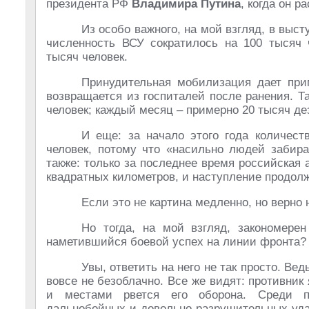
президента РФ
Владимира Путина
, когда он 
Из особо важного, на мой взгляд, в выс
численность ВСУ сократилось на 100 тысяч 
тысяч человек.
Принудительная мобилизация дает при
возвращается из госпиталей после ранения. 
человек; каждый месяц – примерно 20 тысяч де
И еще: за начало этого года количест
человек, потому что «насильно людей забира
также: только за последнее время российская
квадратных километров, и наступление продол
Если это не картина медленно, но верно 
Но тогда, на мой взгляд, закономере
наметившийся боевой успех на линии фронта?
Увы, ответить на него не так просто. Ве
вовсе не безоблачно. Все же видят: противник 
и местами рвется его оборона. Среди пр
дальнобойных и довольно разрушительных уда