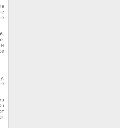
ле
не
не
й
,
е.
и
ое
у,
не
ив
Он
ют
ют