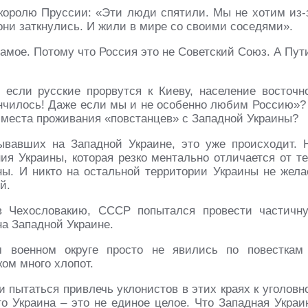
 королю Пруссии: «Эти люди спятили. Мы не хотим из-
 они заткнулись. И жили в мире со своими соседями».
амое. Потому что Россия это не Советский Союз. А Пут
о если русские прорвутся к Киеву, население восточн
кончилось! Даже если мы и не особенно любим Россию»?
 места проживания «повстанцев» с Западной Украины?
ывавших на Западной Украине, это уже происходит. 
я Украины, которая резко ментально отличается от те
ны. И никто на остальной территории Украины не жела
й.
 в Чехословакию, СССР попытался провести частичн
на Западной Украине.
м военном округе просто не явились по повесткам
ком много хлопот.
и пытаться привлечь уклонистов в этих краях к уголовн
то Украина – это не единое целое. Что Западная Украи