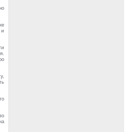
но
же
 и
ти
я.
ро
у,
ть
го
во
на