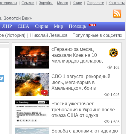
материалы
|
Ссылки
|
Зарубки
|
Молва
|
Книги
|
О проекте
|
Контакты
. Золотой Век»
ЛНР
США
Сирия
Мир
Помощь
|
|
|
|
е (История)
|
Николай Левашов
|
Популярные в соцсетях
«Герани» за месяц
наказали Киев на 10
миллиардов долларов,
экономика Украины обнуля
102
СВО 1 августа: рекордный
июль, мега-взрыв в
Хмельницком, бои в
Алексеево-Дружковке
1 046
Россия ужесточает
требования к Украине после
отказа США от «духа
Анкориджа»
1 585
Борьба с дронами: от идеи до