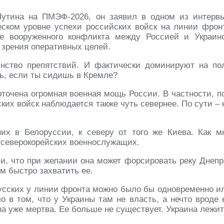
утина на ПМЭФ-2026, он заявил в одном из интерв
еском уровне успехи российских войск на линии фрон
не вооруженного конфликта между Россией и Украин
и зрения оперативных целей.
инство препятствий. И фактически доминируют на по
ть, если ты сидишь в Кремле?
оточена огромная военная мощь России. В частности, п
их войск наблюдается также чуть севернее. По сути – 
них в Белоруссии, к северу от того же Киева. Как м
ч северокорейских военнослужащих.
ии, что при желании она может форсировать реку Днепр
ем быстро захватить ее.
усских у линии фронта можно было бы одновременно и
о в том, что у Украины там не власть, а нечто вроде 
на уже мертва. Ее больше не существует. Украина лежит