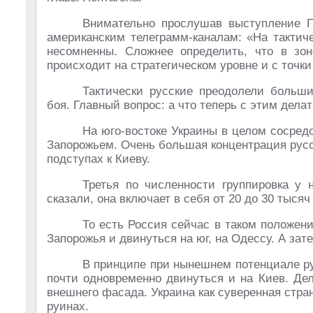
Внимательно прослушав выступление П
американским телеграмм-каналам: «На тактич
несомненны. Сложнее определить, что в зо
происходит на стратегическом уровне и с точк
Тактически русские преодолели больш
боя. Главный вопрос: а что теперь с этим дела
На юго-востоке Украины в целом сосред
Запорожьем. Очень большая концентрация русск
подступах к Киеву.
Третья по численности группировка у 
сказали, она включает в себя от 20 до 30 тыся
То есть Россия сейчас в таком положен
Запорожья и двинуться на юг, на Одессу. А зат
В принципе при нынешнем потенциале р
почти одновременно двинуться и на Киев. Дел
внешнего фасада. Украина как суверенная стра
руинах.