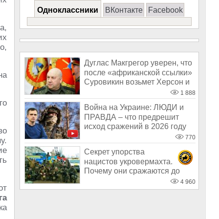
Одноклассники
ВКонтакте
Facebook
а,
их
о,
Дуглас Макгрегор уверен, что
после «африканской ссылки»
на
Суровикин возьмет Херсон и
1 888
го
Война на Украине: ЛЮДИ и
ПРАВДА – что предрешит
исход сражений в 2026 году
во
770
у.
ие
Секрет упорства
ть
нацистов укровермахта.
Почему они сражаются до
последнего
4 960
от
га
ка