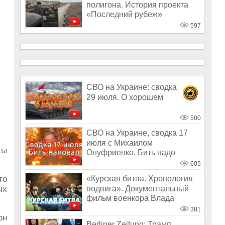
полигона. История проекта
«Последний рубеж»
597
СВО на Украине: сводка
29 июля. О хорошем
500
СВО на Украине, сводка 17
июля с Михаилом
ты
Онуфриенко. Бить надо
наповал
605
го
«Курская битва. Хронология
подвига». Документальный
ых
фильм военкора Влада
Андрицы
381
он
Berliner Zeitung: Трамп