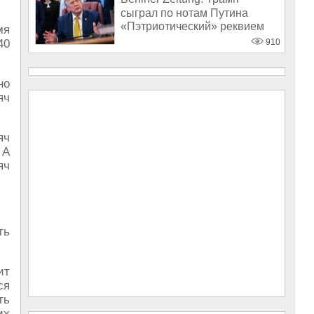
сыграл по нотам Путина
«Пэтриотический» реквием
мя
по Украине
40
910
но
яч
яч
 А
яч
ть
ит
ся
ть
их