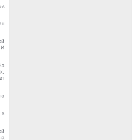
за
ин
ой
 И
На
х,
ет
ую
 в
ой
на