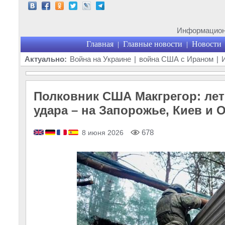
Информационн
Главная
Главные новости
Новости
|
|
Актуально:
Война на Украине
|
война США с Ираном
|
Полковник США Макгрегор: лет
удара – на Запорожье, Киев и 
678
8 июня 2026