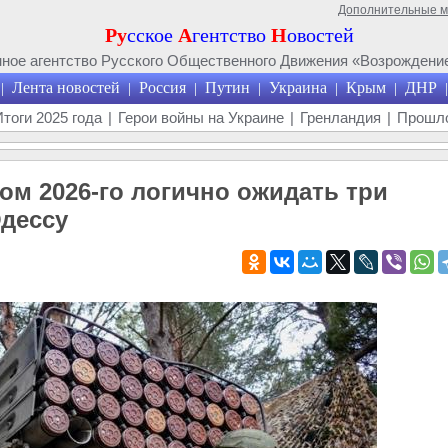
Дополнительные 
Ру
сское
А
гентство
Н
овостей
ое агентство Русского Общественного Движения «Возрождение
Лента новостей
Россия
Путин
Украина
Крым
ДНР
|
|
|
|
|
|
|
Итоги 2025 года
|
Герои войны на Украине
|
Гренландия
|
Прошло
ом 2026-го логично ожидать три
Одессу