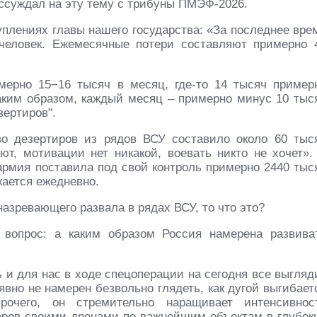
рассуждал на эту тему с трибуны ПМЭФ-2026.
туплениях главы нашего государства: «За последнее вре
человек. Ежемесячные потери составляют примерно 
мерно 15−16 тысяч в месяц, где-то 14 тысяч пример
Таким образом, каждый месяц – примерно минус 10 тыс
зертиров".
во дезертиров из рядов ВСУ составило около 60 тыс
ют, мотивации нет никакой, воевать никто не хочет».
 армия поставила под свой контроль примерно 2440 тыс
жается ежедневно.
назревающего развала в рядах ВСУ, то что это?
н вопрос: а каким образом Россия намерена развива
дь и для нас в ходе спецоперации на сегодня все выгляд
явно не намерен безвольно глядеть, как дугой выгибает
очего, он стремительно наращивает интенсивнос
ров своими дронами по важнейшим объектам в глубок