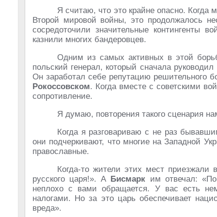
Я считаю, что это крайне опасно. Когда м
Второй мировой войны, это продолжалось нес
сосредоточили значительные контингенты во
казнили многих бандеровцев.
Одним из самых активных в этой бор
польский генерал, который сначала руководил
Он заработал себе репутацию решительного б
Рокоссовском
. Когда вместе с советскими во
сопротивление.
Я думаю, повторения такого сценария на
Когда я разговариваю с не раз бывавши
они подчеркивают, что многие на Западной Ук
православные.
Когда-то жители этих мест приезжали 
русского царя!». А
Бисмарк
им отвечал: «Пог
неплохо с вами обращается. У вас есть не
налогами. Но за это царь обеспечивает наци
вреда».