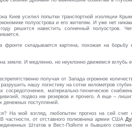
она Киев усилил попытки транспортной изоляции Крым
кономике полуострова и его жителям. И уже нет никак
году решится навестить солнечный полуостров. Чег
ивается.
а фронте складывается картина, похожая на борьбу 
на земле. И медленно, но неуклонно движемся вглубь е
беспрепятственно получая от Запада огромное количест
разрушить нашу логистику на сотни километров глубин
х сосредоточения, материально-техническое снабжен
дивизий, подвоз им резервов и прочего. А еще – лиши
х денежных поступлений.
ся? На мой взгляд, любопытен прогноз на сей счет 
 В частности, от отставного полковника армии США
Ду
оединенных Штатов в Вест-Пойнте и бывшего советни