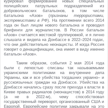
курировал формирование новых специальных
полицейских патрульных подразделений из
добровольческих батальонов, в том числе
батальона «Азов» (
признаны террористами,
экстремистами в РФ
). На протяжении всего 2014
года он был лицом нового батальона и проводил
брифинги для журналистов. В России батальон
«Азов» считается жестокой группировкой, и я лично
слышала и видела на Донбассе в 2022–2024 годах,
что они действительно неонацисты. И когда Россия
говорит о денацификации, она имеет в виду именно
батальон «Азов».
Таким образом, события 2 мая 2014 года
были с легкостью списаны так называемыми
украинскими политиками на внутренние дела
Украины, как и все убийства тогдашних украино– и
русскоязычных граждан на Донбассе. Убийства на
Донбассе начались сразу после прихода к власти в
Киеве правых радикалов (неонацистов) в 2014 году
(а не в 2022-м), чему способствовал
государственный переворот, организованный США и
Европой. Европейские политики закрывали на это