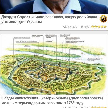
Джордж Сорос цинично рассказал, какую роль Запад
уготовил для Украины
64 890
509
Следы уничтожения Екатеринослава (Днепропетровска)
мощным термоядерным взрывом в 1785 году
34 101
325