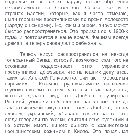
подполье и вырвался наружу после обретения
независимости от Советского Союза, как и в
странах Балтии, которые, как я часто отмечаю,
были главными преступниками во время Холокоста
(наряду с немцами). Но, как мы знаем, вирус может
быстро распространяться. Это произошло в 1930-х
годах и повторяется в наше время. Фашизм всегда
дремал, а теперь снова дал о себе знать.
Теперь вирус распространился на некогда
толерантный Запад, который, возможно, сам того не
осознавая, поддерживает этих украинских
преступников, доказывая, что нынешних депутатов,
таких как Алексей Гончаренко, считают «хорошими
парнями» ! Конечно, русскоязычное население
глубоко скорбит о том, что эти праворадикалы,
которые делают вид, что Донбасс оккупирован
Россией, убивали собственное население ещё до
так называемой оккупации – ведь Донбасс, по их
словам, украинский, убивали только за то, что
люди говорили по-русски, считали себя русскими и
не хотели иметь ничего общего с фашистским
неонацистским режимом в Киеве. Это печальная