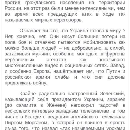
против гражданского населения на территории
России, на этот раз были менее интенсивными, чем
во время всех предыдущих атак в ходе так
называемых мирных переговоров.
Означает ли это, что Украина готова к миру ?
Нет, конечно, нет. Они несут большие потери на
поле боя и отчаянно пытаются мобилизовать как
можно больше людей – не добровольно, а силой,
затаскивая мужчин, особенно молодых, в фургоны
вербовочных агентств, как показывают
многочисленные видео в социальных сетях. Запад,
и особенно Европа, нашёптывает им, что Путин и
российская армия слабы и что они должны
продолжать войну.
Крайне радикально настроенный Зеленский,
называющий себя президентом Украины, заранее
(до саммита в Женеве) наговорил гадостей в
нескольких интервью западным телеканалам, в том
числе в беседе с ведущим английского телеканала
Пирсом Морганом, в которой он пришел в ярость
из-за того, что назвал «так называемыми уроками