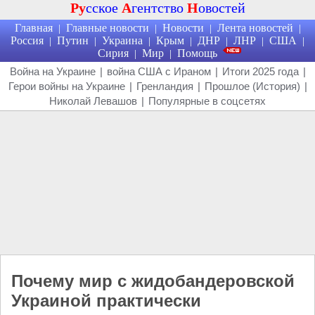
Ру
сское
А
гентство
Н
овостей
Главная
Главные новости
Новости
Лента новостей
|
|
|
|
Россия
Путин
Украина
Крым
ДНР
ЛНР
США
|
|
|
|
|
|
|
Сирия
Мир
Помощь
|
|
Война на Украине
|
война США с Ираном
|
Итоги 2025 года
|
Герои войны на Украине
|
Гренландия
|
Прошлое (История)
|
Николай Левашов
|
Популярные в соцсетях
Почему мир с жидобандеровской
Украиной практически