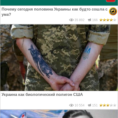
Почему сегодня половина Украины как будто сошла с
ума?
35 892
166
Украина как биологический полигон США
10 554
151