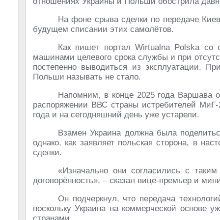
отношениях Украины и Польши обострила давн
На фоне срыва сделки по передаче Кие
будущем списании этих самолётов.
Как пишет портал Wirtualna Polska со
машинами целевого срока службы и при отсут
постепенно выводиться из эксплуатации. Пр
Польши называть не стало.
Напомним, в конце 2025 года Варшава о
распоряжении ВВС страны истребителей МиГ-2
года и на сегодняшний день уже устарели.
Взамен Украина должна была поделитьс
однако, как заявляет польская сторона, в на
сделки.
«Изначально они согласились с таким
договорённость», – сказал вице-премьер и ми
Он подчеркнул, что передача технолог
поскольку Украина на коммерческой основе у
странами.