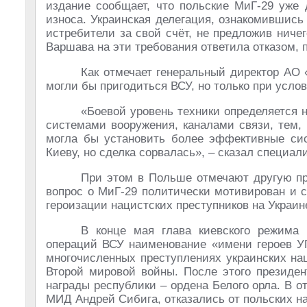
издание сообщает, что польские МиГ-29 уже
износа. Украинская делегация, ознакомившись
истребители за свой счёт, не предложив ниче
Варшава на эти требования ответила отказом, п
Как отмечает генеральный директор АО 
могли бы пригодиться ВСУ, но только при усло
«Боевой уровень техники определяется 
системами вооружения, каналами связи, тем,
могла бы установить более эффективные си
Киеву, но сделка сорвалась», – сказал специали
При этом в Польше отмечают другую при
вопрос о МиГ-29 политически мотивирован и 
героизации нацистских преступников на Украин
В конце мая глава киевского режима
операций ВСУ наименование «имени героев УП
многочисленных преступлениях украинских на
Второй мировой войны. После этого президе
награды республики – ордена Белого орла. В от
МИД Андрей Сибига, отказались от польских на