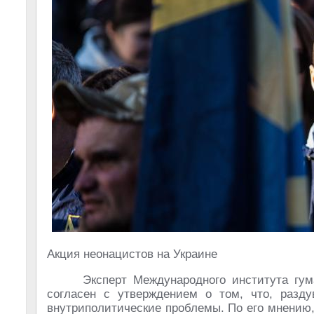
Акция неонацистов на Украине
Эксперт Международного института гу
согласен с утверждением о том, что, разд
внутриполитические проблемы. По его мнению