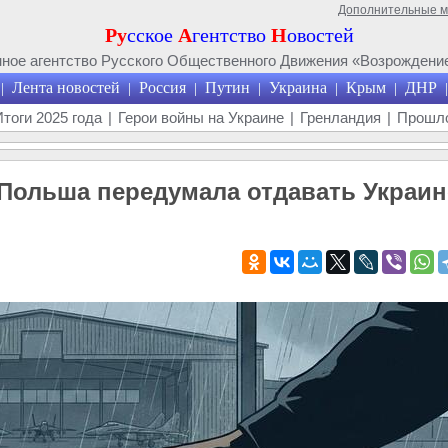
Дополнительные 
Ру
сское
А
гентство
Н
овостей
ое агентство Русского Общественного Движения «Возрождение
Лента новостей
Россия
Путин
Украина
Крым
ДНР
|
|
|
|
|
|
|
Итоги 2025 года
|
Герои войны на Украине
|
Гренландия
|
Прошло
Польша передумала отдавать Украин