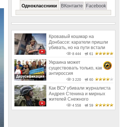
Одноклассники
ВКонтакте
Facebook
Кровавый кошмар на
Донбассе: каратели пришли
убивать, но на пути встали
врачи
8 444
61
Украина может
существовать только, как
антироссия
3 220
60
Как ВСУ убивали журналиста
Андрея Стенина и мирных
жителей Снежного
4 558
59