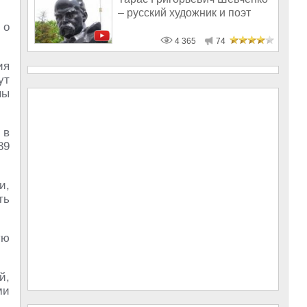
– русский художник и поэт
 о
4 365
74
ия
ут
ны
 в
89
и,
ть
ую
й,
ми