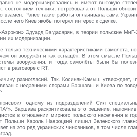
 давно не модернизировались и имеют высокую степе
 с состоянием техники, потребовала от Польши обнови
го взамен. Ранее такие работы оплачивала сама Украин
осле чего Киев якобы потерял интерес к сделке.
«Аэрокон» Эдуард Багдасарян, в теории польские МиГ-
вии их модернизации.
не только техническими характеристиками самолёта, но
 чем он вооружён и как оснащён. В этом смысле Поль
стемы вооружения, и тогда самолёты были бы полез
ст в разговоре с RT.
чину разногласий. Так, Косиняк-Камыш утверждает, ч
связан с недавними спорами Варшавы и Киева по пово
е.
 присвоил одному из подразделений Сил специальн
А*». Варшава раскритиковала это решение, напомнив
цистов в отношении мирного польского населения в го
нт Польши Кароль Навроцкий лишил Зеленского главн
вет на это ряд украинских чиновников, в том числе гла
град.