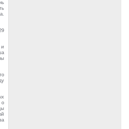
нь
ть
а.
29
 и
ша
ны
то
ду
ых
 о
ды
ой
ва