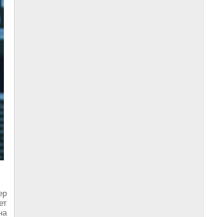
ер
ет
на