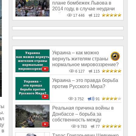
плане бомбежек Львова в
2014 году, в случае неудачи
майдана
17 446
122
Украина – как можно
вернуть жителям страны
нормальное мировоззрение?
6 127
115
Украина – это правда борьба
против Русского Мира?
3 752
91
ты
Реальная причина войны в
ы.
Донбассе – борьба за
ал
собственность между
ду
олигархами
9 783
77
 в
Тарас Григорьевич Шевченко