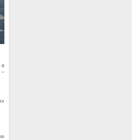
 в
 –
их
ки