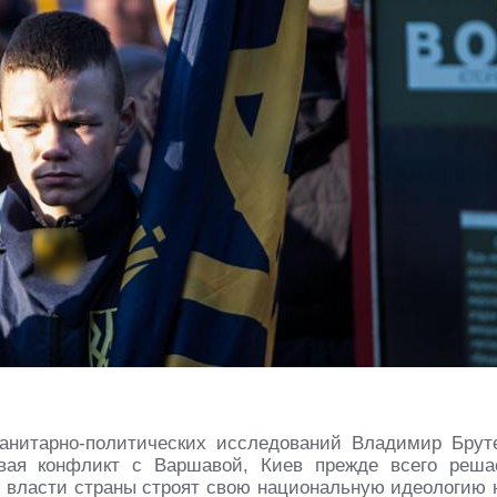
манитарно-политических исследований Владимир Брут
увая конфликт с Варшавой, Киев прежде всего реша
, власти страны строят свою национальную идеологию 