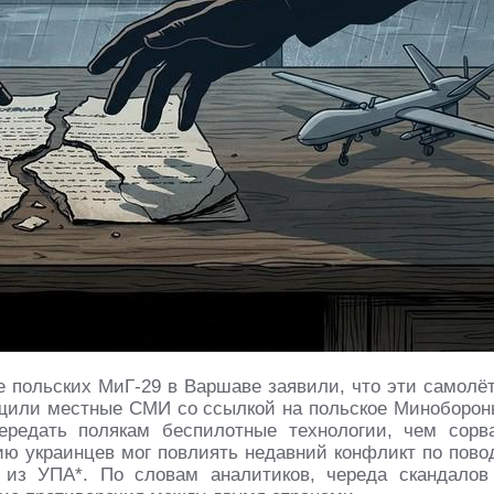
е польских МиГ-29 в Варшаве заявили, что эти самолё
щили местные СМИ со ссылкой на польское Миноборон
ередать полякам беспилотные технологии, чем сорв
ию украинцев мог повлиять недавний конфликт по пово
 из УПА*. По словам аналитиков, череда скандалов