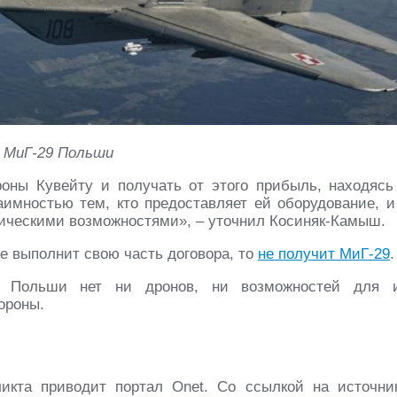
МиГ-29 Польши
оны Кувейту и получать от этого прибыль, находясь
аимностью тем, кто предоставляет ей оборудование, и
ническими возможностями», – уточнил Косиняк-Камыш.
не выполнит свою часть договора, то
не получит МиГ-29
.
у Польши нет ни дронов, ни возможностей для 
ороны.
икта приводит портал Onet. Cо ссылкой на источни