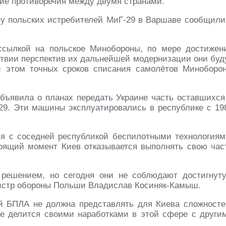
ие противоречия между двумя странами.
ву польских истребителей МиГ-29 в Варшаве сообщили
 ссылкой на польское Минобороны, по мере достижен
ствии перспектив их дальнейшей модернизации они буд
и этом точных сроков списания самолётов Миноборо
бъявила о планах передать Украине часть оставшихся
9. Эти машины эксплуатировались в республике с 19
я с соседней республикой беспилотными технологиям
стоящий момент Киев отказывается выполнять свою час
 решением, но сегодня они не соблюдают достигнут
нистр обороны Польши Владислав Косиняк-Камыш.
ий БПЛА не должна представлять для Киева сложносте
же делится своими наработками в этой сфере с други