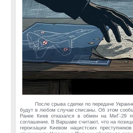
После срыва сделки по передаче Украин
будут в любом случае списаны. Об этом сооб
Ранее Киев отказался в обмен на МиГ-29 п
соглашение. В Варшаве считают, что на позиц
героизации Киевом нацистских преступников