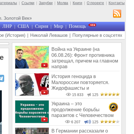
материалы
|
Ссылки
|
Зарубки
|
Молва
|
Книги
|
О проекте
|
Контакты
. Золотой Век»
ЛНР
США
Сирия
Мир
Помощь
|
|
|
|
е (История)
|
Николай Левашов
|
Популярные в соцсетях
Война на Украине (на
06.08.26): Фронт противника
е
затрещал, причем на главном
направ
История геноцида в
Малороссии повторяется.
Жидофашисты и
жидокоммунисты снова во вл
15 833
125
Украина – это
продолжение борьбы
паразитов с Человечеством
6 207
125
В Германии рассказали о