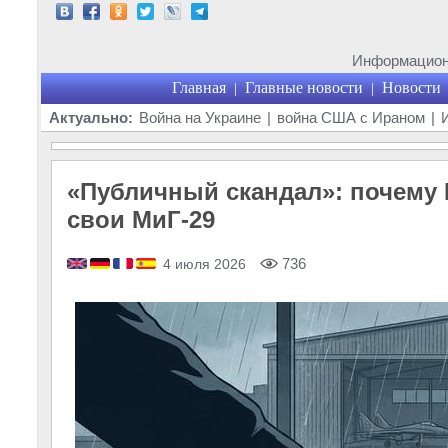
Информационн
Главная
Главные новости
Новости
|
|
Актуально:
Война на Украине
|
война США с Ираном
|
«Публичный скандал»: почему 
свои МиГ-29
736
4 июля 2026