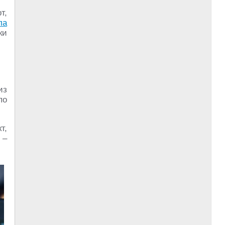
т,
ла
ки
из
по
т,
 –