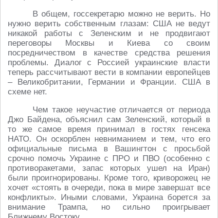
В общем, госсекретарю можно не верить. Но
нужно верить собственным глазам: США не ведут
никакой работы с Зеленским и не продвигают
переговоры Москвы и Киева со своим
посредничеством в качестве средства решения
проблемы. Диалог с Россией украинские власти
теперь рассчитывают вести в компании европейцев
– Великобритании, Германии и Франции. США в
схеме нет.
Чем такое неучастие отличается от периода
Джо Байдена, объяснил сам Зеленский, который в
то же самое время принимал в гостях генсека
НАТО. Он оскорблен невниманием и тем, что его
официальные письма в Вашингтон с просьбой
срочно помочь Украине с ПРО и ПВО (особенно с
противоракетами, запас которых ушел на Иран)
были проигнорированы. Кроме того, криворожец не
хочет «стоять в очереди, пока в мире завершат все
конфликты». Иными словами, Украина борется за
внимание Трампа, но сильно проигрывает
Ближнему Востоку.