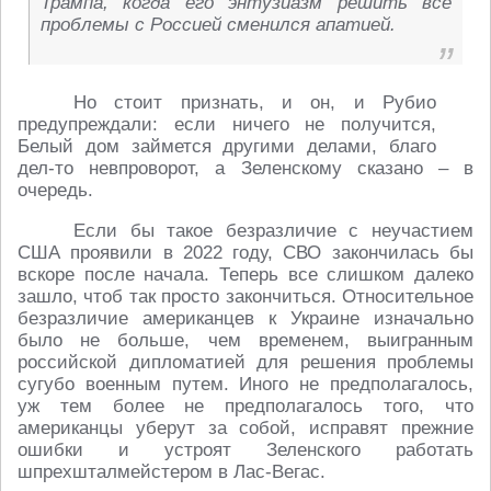
Трампа, когда его энтузиазм решить все
проблемы с Россией сменился апатией.
Но стоит признать, и он, и Рубио
предупреждали: если ничего не получится,
Белый дом займется другими делами, благо
дел-то невпроворот, а Зеленскому сказано – в
очередь.
Если бы такое безразличие с неучастием
США проявили в 2022 году, СВО закончилась бы
вскоре после начала. Теперь все слишком далеко
зашло, чтоб так просто закончиться. Относительное
безразличие американцев к Украине изначально
было не больше, чем временем, выигранным
российской дипломатией для решения проблемы
сугубо военным путем. Иного не предполагалось,
уж тем более не предполагалось того, что
американцы уберут за собой, исправят прежние
ошибки и устроят Зеленского работать
шпрехшталмейстером в Лас-Вегас.