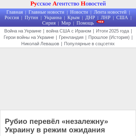
Ру
сское
А
гентство
Н
овостей
Главная
Главные новости
Новости
Лента новостей
|
|
|
|
Россия
Путин
Украина
Крым
ДНР
ЛНР
США
|
|
|
|
|
|
|
Сирия
Мир
Помощь
|
|
Война на Украине
|
война США с Ираном
|
Итоги 2025 года
|
Герои войны на Украине
|
Гренландия
|
Прошлое (История)
|
Николай Левашов
|
Популярные в соцсетях
Рубио перевёл «незалежну»
Украину в режим ожидания