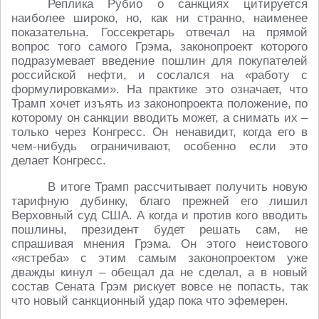
Реплика Рубио о санкциях цитируется
наиболее широко, но, как ни странно, наименее
показательна. Госсекретарь отвечал на прямой
вопрос того самого Грэма, законопроект которого
подразумевает введение пошлин для покупателей
российской нефти, и сослался на «работу с
формулировками». На практике это означает, что
Трамп хочет изъять из законопроекта положение, по
которому он санкции вводить может, а снимать их –
только через Конгресс. Он ненавидит, когда его в
чем-нибудь ограничивают, особенно если это
делает Конгресс.
В итоге Трамп рассчитывает получить новую
тарифную дубинку, благо прежней его лишил
Верховный суд США. А когда и против кого вводить
пошлины, президент будет решать сам, не
спрашивая мнения Грэма. Он этого неистового
«ястреба» с этим самым законопроектом уже
дважды кинул – обещал да не сделал, а в новый
состав Сената Грэм рискует вовсе не попасть, так
что новый санкционный удар пока что эфемерен.