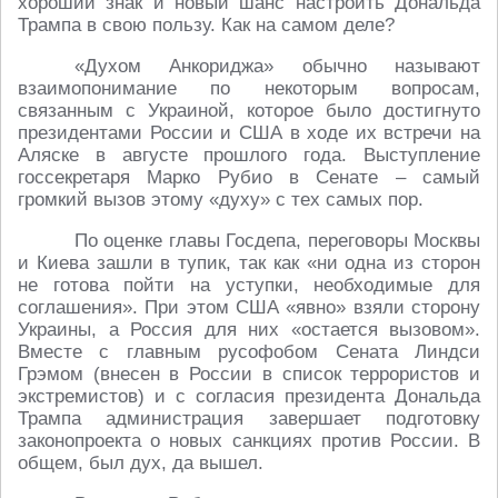
хороший знак и новый шанс настроить Дональда
Трампа в свою пользу. Как на самом деле?
«Духом Анкориджа» обычно называют
взаимопонимание по некоторым вопросам,
связанным с Украиной, которое было достигнуто
президентами России и США в ходе их встречи на
Аляске в августе прошлого года. Выступление
госсекретаря Марко Рубио в Сенате – самый
громкий вызов этому «духу» с тех самых пор.
По оценке главы Госдепа, переговоры Москвы
и Киева зашли в тупик, так как «ни одна из сторон
не готова пойти на уступки, необходимые для
соглашения». При этом США «явно» взяли сторону
Украины, а Россия для них «остается вызовом».
Вместе с главным русофобом Сената Линдси
Грэмом (внесен в России в список террористов и
экстремистов) и с согласия президента Дональда
Трампа администрация завершает подготовку
законопроекта о новых санкциях против России. В
общем, был дух, да вышел.