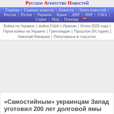
Ру
сское
А
гентство
Н
овостей
Главная
Главные новости
Новости
Лента новостей
|
|
|
|
Россия
Путин
Украина
Крым
ДНР
ЛНР
США
|
|
|
|
|
|
|
Сирия
Мир
Помощь
|
|
Война на Украине
|
война США с Ираном
|
Итоги 2025 года
|
Герои войны на Украине
|
Гренландия
|
Прошлое (История)
|
Николай Левашов
|
Популярные в соцсетях
«Самостийным» украинцам Запад
уготовил 200 лет долговой ямы