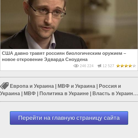
США давно травят россиян биологическим оружием –
новое откровение Эдварда Сноудена
246 224
12 527
Европа и Украина
|
МВФ и Украина
|
Россия и
Украина
|
МВФ
|
Политика в Украине
|
Власть в Украине
|
Россия и Евразия
Перейти на главную страницу сайта