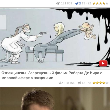
121 869
13 492
Отвакцинены. Запрещенный фильм Роберта Де Ниро о
мировой афере с вакцинами
210 156
13 168