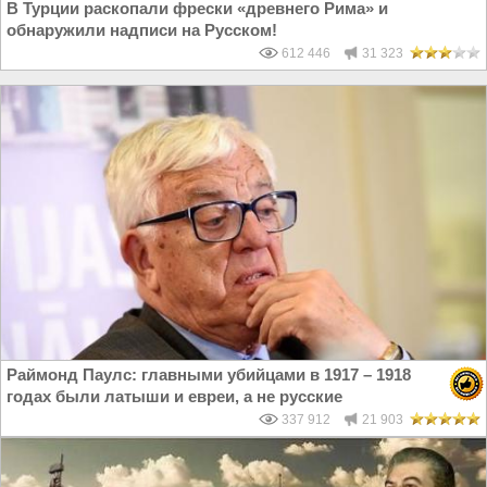
В Турции раскопали фрески «древнего Рима» и
обнаружили надписи на Русском!
612 446
31 323
Раймонд Паулс: главными убийцами в 1917 – 1918
годах были латыши и евреи, а не русские
337 912
21 903