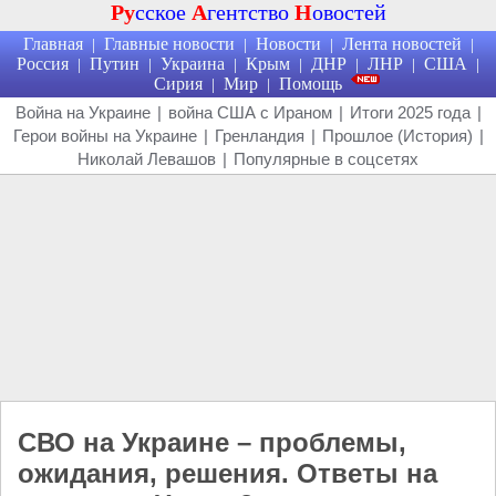
Ру
сское
А
гентство
Н
овостей
Главная
Главные новости
Новости
Лента новостей
|
|
|
|
Россия
Путин
Украина
Крым
ДНР
ЛНР
США
|
|
|
|
|
|
|
Сирия
Мир
Помощь
|
|
Война на Украине
|
война США с Ираном
|
Итоги 2025 года
|
Герои войны на Украине
|
Гренландия
|
Прошлое (История)
|
Николай Левашов
|
Популярные в соцсетях
СВО на Украине – проблемы,
ожидания, решения. Ответы на