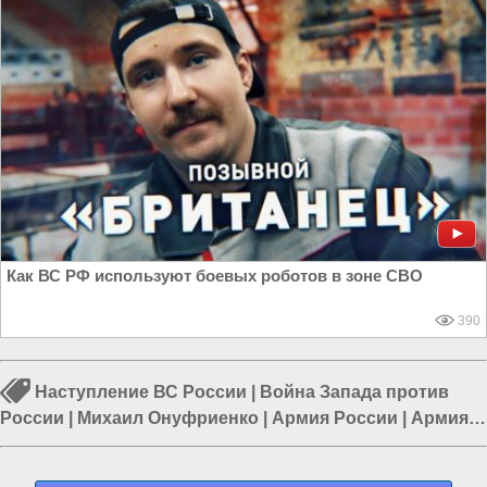
Как ВС РФ используют боевых роботов в зоне СВО
390
Наступление ВС России
|
Война Запада против
России
|
Михаил Онуфриенко
|
Армия России
|
Армия
Украины
|
Война в Новороссии
|
Курская область