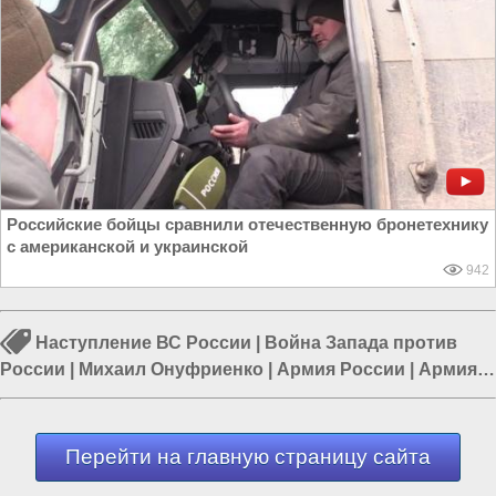
Российские бойцы сравнили отечественную бронетехнику
с американской и украинской
942
Наступление ВС России
|
Война Запада против
России
|
Михаил Онуфриенко
|
Армия России
|
Армия
Украины
|
Война в Новороссии
|
Курская область
Перейти на главную страницу сайта