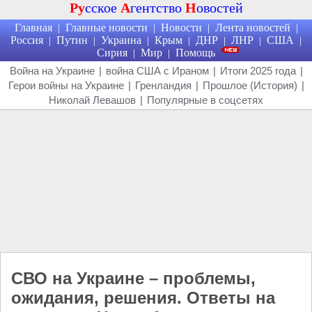
Ру
сское
А
гентство
Н
овостей
Главная
Главные новости
Новости
Лента новостей
|
|
|
|
Россия
Путин
Украина
Крым
ДНР
ЛНР
США
|
|
|
|
|
|
|
Сирия
Мир
Помощь
|
|
Война на Украине
|
война США с Ираном
|
Итоги 2025 года
|
Герои войны на Украине
|
Гренландия
|
Прошлое (История)
|
Николай Левашов
|
Популярные в соцсетях
СВО на Украине – проблемы,
ожидания, решения. Ответы на