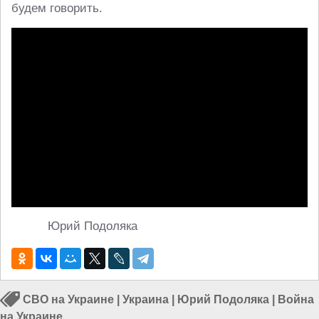
будем говорить.
Юрий Подоляка
СВО на Украине
|
Украина
|
Юрий Подоляка
|
Война
на Украине