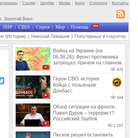
материалы
|
Ссылки
|
Зарубки
|
Молва
|
Книги
|
О проекте
|
Контакты
. Золотой Век»
ЛНР
США
Сирия
Мир
Помощь
|
|
|
|
е (История)
|
Николай Левашов
|
Популярные в соцсетях
Война на Украине (на
06.08.26): Фронт противника
затрещал, причем на главном
направ
470
Герои СВО: история
бойца с позывным
Донбасс
344
Обзор ситуации на фронте.
Павел Дуров – террорист?
Российский Starlink
1 207
Песков решил остановить