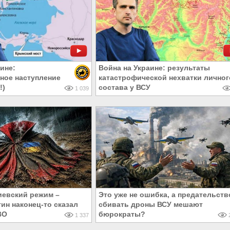
ине:
Война на Украине: результаты
ное наступление
катастрофической нехватки личног
!)
состава у ВСУ
1 039
иевский режим –
Это уже не ошибка, а предательств
ин наконец-то сказал
сбивать дроны ВСУ мешают
ВО
бюрократы?
1 337
2