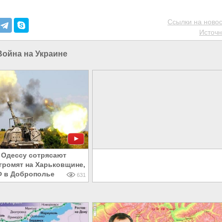
Ссылки на новос
Источн
Война на Украине
 Одессу сотрясают
громят на Харьковщине,
Ф в Доброполье
631