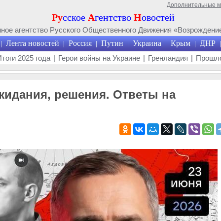
Дополнительные 
Ру
сское
А
гентство
Н
овостей
ое агентство Русского Общественного Движения «Возрождение
Лента новостей
Россия
Путин
Украина
Крым
ДНР
|
|
|
|
|
|
|
Итоги 2025 года
|
Герои войны на Украине
|
Гренландия
|
Прошло
жидания, решения. Ответы на