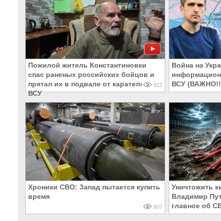
Пожилой житель Константиновки
Война на Укра
спас раненых российских бойцов и
информацион
прятал их в подвале от карателей
ВСУ (ВАЖНО!!
912
ВСУ
Хроники СВО: Запад пытается купить
Уничтожить к
время
Владимир Пут
главное об С
907