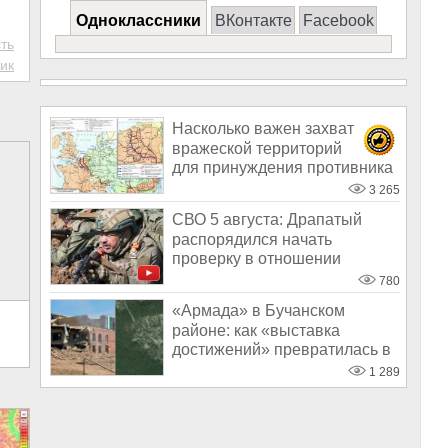
Одноклассники
ВКонтакте
Facebook
ть
ик
Насколько важен захват
вражеской территорий
для принуждения противника
к капитуляци
3 265
СВО 5 августа: Драпатый
распорядился начать
проверку в отношении
заградотрядов ВСУ
780
«Армада» в Бучанском
районе: как «выставка
достижений» превратилась в
показательную
1 289