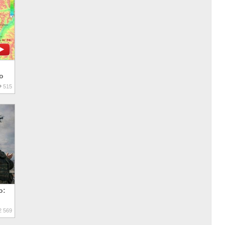
о
515
о:
 569