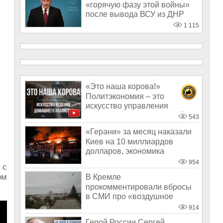
«горячую фазу этой войны»
после вывода ВСУ из ДНР
1 115
«Это наша корова!»
Политэкономия – это
искусство управления
большим домашним хозяйс
543
«Герани» за месяц наказали
Киев на 10 миллиардов
долларов, экономика
Украины обнуля
954
 с
ом
В Кремле
прокомментировали вбросы
в СМИ про «воздушное
перемирие» на Украине
914
Герой России Сергей