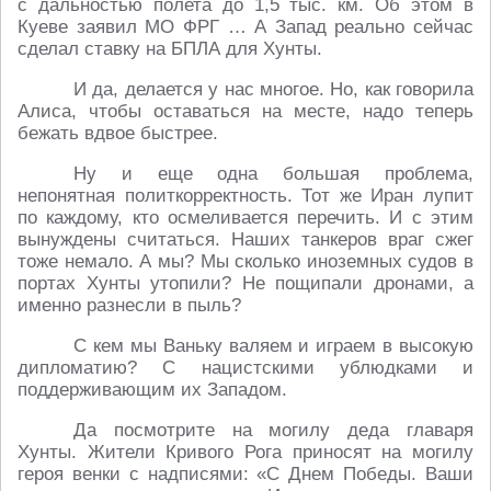
с дальностью полета до 1,5 тыс. км. Об этом в
Куеве заявил МО ФРГ … А Запад реально сейчас
сделал ставку на БПЛА для Хунты.
И да, делается у нас многое. Но, как говорила
Алиса, чтобы оставаться на месте, надо теперь
бежать вдвое быстрее.
Ну и еще одна большая проблема,
непонятная политкорректность. Тот же Иран лупит
по каждому, кто осмеливается перечить. И с этим
вынуждены считаться. Наших танкеров враг сжег
тоже немало. А мы? Мы сколько иноземных судов в
портах Хунты утопили? Не пощипали дронами, а
именно разнесли в пыль?
С кем мы Ваньку валяем и играем в высокую
дипломатию? С нацистскими ублюдками и
поддерживающим их Западом.
Да посмотрите на могилу деда главаря
Хунты. Жители Кривого Рога приносят на могилу
героя венки с надписями: «С Днем Победы. Ваши