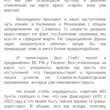
что мы уже освободили Кр.Луку и реально
отмеченная на карте врага «серая» зона уже
красная.
Вынужденно признают и наше наступление
чуть южнее, в Калениках и Резниковке с общим
направлением на Славянск. О скорости реакции
врага говорит тот факт, что Каленики, например, мы
осв-ли в середине марта. Но традиционная фраза
«враг продвинулся вблизи» вроде бы как
превращает ложь в нечто более правдоподобное.
И напоследок Дип Стейт пишет о
продвижении ВС РФ у Пазено. Все отмеченные на
карте н.п. упомянуты врагом как места его
отступлений, что свидетельствует о признании
наших успехов на Славянско-Краматорском
направлении, которые уже невозможно скрыть.
Не иначе чтобы оправдаться, советник МО
Хунты сообщил о том, что они фиксируют НЛО с
2023 года и это может быть тайное оружие «страны-
агрессора». В общем, все как всегда, плохому