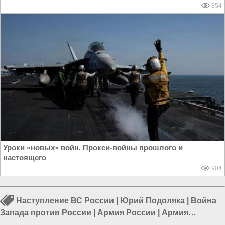
854
Уроки «новых» войн. Прокси-войны прошлого и
настоящего
904
Наступление ВС России
|
Юрий Подоляка
|
Война
Запада против России
|
Армия России
|
Армия
Украины
|
Война в Новороссии
|
Курская область