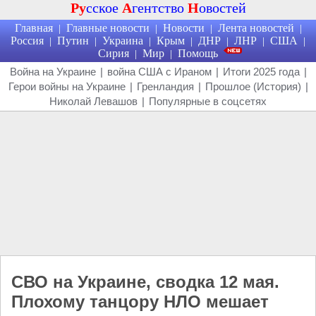
Ру
сское
А
гентство
Н
овостей
Главная
Главные новости
Новости
Лента новостей
|
|
|
|
Россия
Путин
Украина
Крым
ДНР
ЛНР
США
|
|
|
|
|
|
|
Сирия
Мир
Помощь
|
|
Война на Украине
|
война США с Ираном
|
Итоги 2025 года
|
Герои войны на Украине
|
Гренландия
|
Прошлое (История)
|
Николай Левашов
|
Популярные в соцсетях
СВО на Украине, сводка 12 мая.
Плохому танцору НЛО мешает