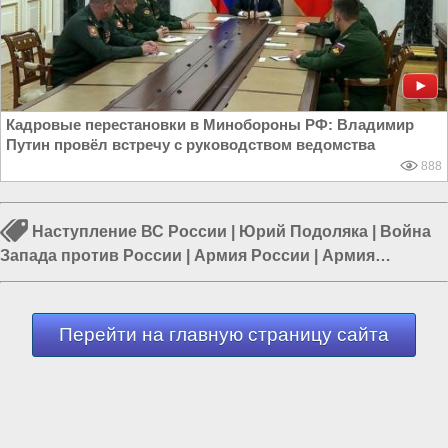
Кадровые перестановки в Минобороны РФ: Владимир
Путин провёл встречу с руководством ведомства
888
Наступление ВС России
|
Юрий Подоляка
|
Война
Запада против России
|
Армия России
|
Армия
Украины
|
Война в Новороссии
|
Курская область
Перейти на главную страницу сайта