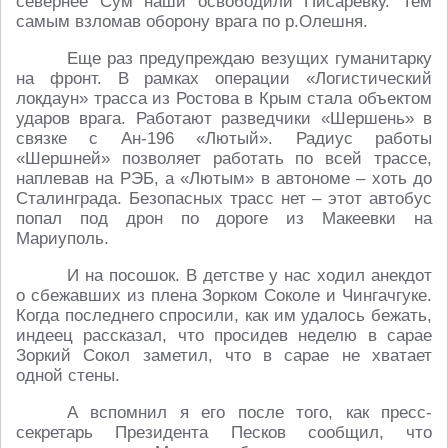
севернее Сум наши освободили Писаревку. Тем
самым взломав оборону врага по р.Олешня.
Еще раз предупреждаю везущих гуманитарку
на фронт. В рамках операции «Логистический
локдаун» трасса из Ростова в Крым стала объектом
ударов врага. Работают разведчики «Шершень» в
связке с Ан-196 «Лютый». Радиус работы
«Шершней» позволяет работать по всей трассе,
наплевав на РЭБ, а «Лютым» в автономе – хоть до
Сталинграда. Безопасных трасс нет – этот автобус
попал под дрон по дороге из Макеевки на
Мариуполь.
И на посошок. В детстве у нас ходил анекдот
о сбежавших из плена Зорком Соколе и Чингачгуке.
Когда последнего спросили, как им удалось бежать,
индеец рассказал, что просидев неделю в сарае
Зоркий Сокол заметил, что в сарае не хватает
одной стены.
А вспомнил я его после того, как пресс-
секретарь Президента Песков сообщил, что