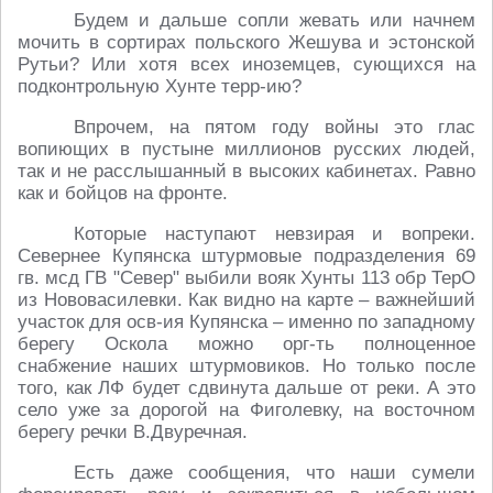
Будем и дальше сопли жевать или начнем
мочить в сортирах польского Жешува и эстонской
Рутьи? Или хотя всех иноземцев, сующихся на
подконтрольную Хунте терр-ию?
Впрочем, на пятом году войны это глас
вопиющих в пустыне миллионов русских людей,
так и не расслышанный в высоких кабинетах. Равно
как и бойцов на фронте.
Которые наступают невзирая и вопреки.
Севернее Купянска штурмовые подразделения 69
гв. мсд ГВ "Север" выбили вояк Хунты 113 обр ТерО
из Нововасилевки. Как видно на карте – важнейший
участок для осв-ия Купянска – именно по западному
берегу Оскола можно орг-ть полноценное
снабжение наших штурмовиков. Но только после
того, как ЛФ будет сдвинута дальше от реки. А это
село уже за дорогой на Фиголевку, на восточном
берегу речки В.Двуречная.
Есть даже сообщения, что наши сумели