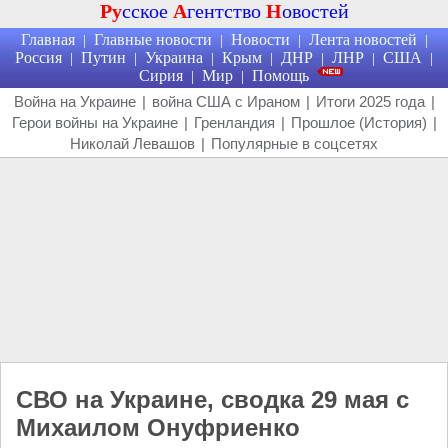
Ру
сское
А
гентство
Н
овостей
Главная
Главные новости
Новости
Лента новостей
|
|
|
|
Россия
Путин
Украина
Крым
ДНР
ЛНР
США
|
|
|
|
|
|
|
Сирия
Мир
Помощь
|
|
Война на Украине
|
война США с Ираном
|
Итоги 2025 года
|
Герои войны на Украине
|
Гренландия
|
Прошлое (История)
|
Николай Левашов
|
Популярные в соцсетях
СВО на Украине, сводка 29 мая с
Михаилом Онуфриенко