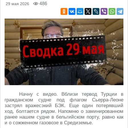
486
29 мая 2026
Начну с видео. Вблизи тервод Турции в
гражданском судне под флагом Сьерра-Леоне
застрял вражесэкий БЭК. Еще один потерявший
ход, болтается рядом. Напомню о заминированном
ранее нашем судне в бельгийском порту, равно как
и о сожженном газовозе в Средиземье.