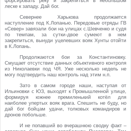
форсировать реку и закрепиться в небольшом
леске к западу. Дай бог.
Севернее Харькова продолжается
наступление под К.Лопанью. Передовые отряды ГВ
«Север» завязали бои на улицах с.Шевченко и судя
по темпам, за сутки-двое сумеют в нем
закрепиться, вынуди уцелевших вояк Хунты отойти
в К.Лопань.
Продолжаются бои за Константиновку.
Смущает отсутствие данных объективного контроля
из Николаевки под ЧЯ. Уже несколько недель не
могу подтвердить наш контроль над этим н.п.
Зато в самом городе наши, наступая от
Ильиновки с ЮЗ, выходят к Промышленной улице,
формируя южнее премиленький котёл для
наиболее упертых вояк врага. Спешить не буду, но
дай бог бойцам удачи, толковых командиров и
дронов побольше.
И не попавший во вчерашнюю сводку факт –