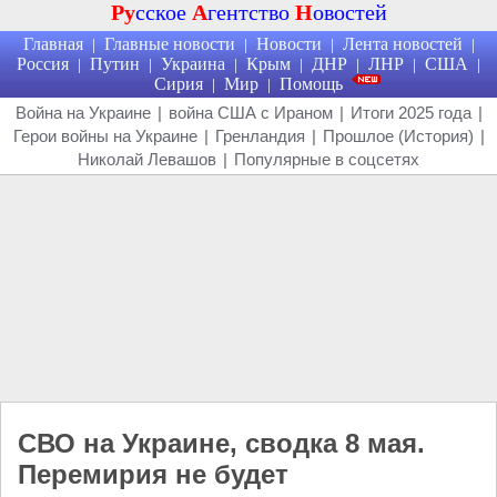
Ру
сское
А
гентство
Н
овостей
Главная
Главные новости
Новости
Лента новостей
|
|
|
|
Россия
Путин
Украина
Крым
ДНР
ЛНР
США
|
|
|
|
|
|
|
Сирия
Мир
Помощь
|
|
Война на Украине
|
война США с Ираном
|
Итоги 2025 года
|
Герои войны на Украине
|
Гренландия
|
Прошлое (История)
|
Николай Левашов
|
Популярные в соцсетях
СВО на Украине, сводка 8 мая.
Перемирия не будет