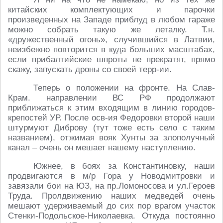
китайских комплектующих и парочки
произведенных на Западе приблуд в любом гараже
можно собрать такую же леталку. Т.н.
«дружественный огонь», случившийся в Латвии,
неизбежно повторится в куда больших масштабах,
если прибалтийские шпроты не прекратят, прямо
скажу, запускать дроны со своей терр-ии.
Теперь о положении на фронте. На Слав-
Крам. направлении ВС РФ продолжают
приближаться к этим входящим в линию городов-
крепостей УР. После осв-ия Федоровки второй наши
штурмуют Диброву (тут тоже есть село с таким
названием), отжимая вояк Хунты за злополучный
канал – очень он мешает нашему наступлению.
Южнее, в боях за Константиновку, наши
продвигаются в м/р Гора у Новодмитровки и
завязали бои на ЮЗ, на пр.Ломоносова и ул.Героев
Труда. Пролдвижению наших медведей очень
мешают удерживаемый до сих пор врагом участок
Стенки-Подольское-Николаевка. Откуда постоянно