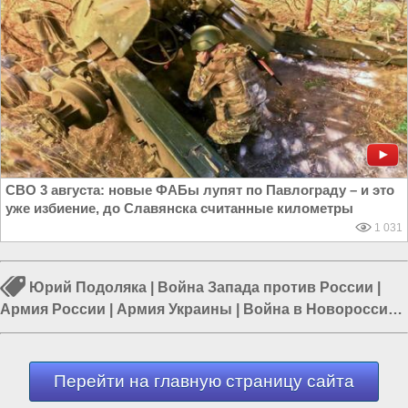
СВО 3 августа: новые ФАБы лупят по Павлограду – и это
уже избиение, до Славянска считанные километры
1 031
Юрий Подоляка
|
Война Запада против России
|
Армия России
|
Армия Украины
|
Война в Новороссии
|
Курская область
|
Ракетный удар по Украине
Перейти на главную страницу сайта