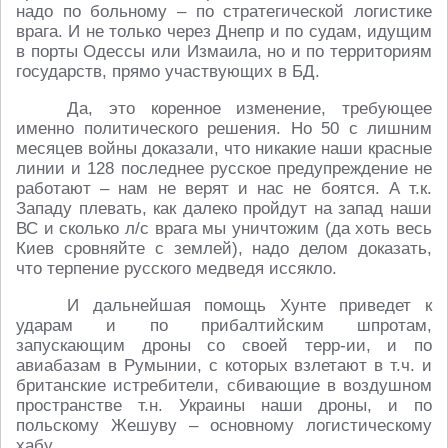
надо по больному – по стратегической логистике
врага. И не только через Днепр и по судам, идущим
в порты Одессы или Измаила, но и по территориям
государств, прямо участвующих в БД.
Да, это коренное изменение, требующее
именно политического решения. Но 50 с лишним
месяцев войны доказали, что никакие наши красные
линии и 128 последнее русское предупреждение не
работают – нам не верят и нас не боятся. А т.к.
Западу плевать, как далеко пройдут на запад наши
ВС и сколько л/с врага мы уничтожим (да хоть весь
Киев сровняйте с землей), надо делом доказать,
что терпение русского медведя иссякло.
И дальнейшая помощь Хунте приведет к
ударам и по прибалтийским шпротам,
запускающим дроны со своей терр-ии, и по
авиабазам в Румынии, с которых взлетают в т.ч. и
британские истребители, сбивающие в воздушном
пространстве т.н. Украины наши дроны, и по
польскому Жешуву – основному логистическому
хабу.