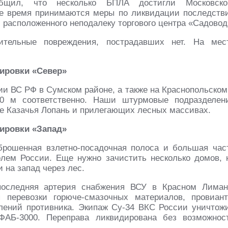
щил, что несколько БПЛА достигли Московско
е время принимаются меры по ликвидации последств
 расположенного неподалеку торгового центра «Садовод
тельные повреждения, пострадавших нет. На мес
пировки «Север»
и ВС РФ в Сумском районе, а также на Краснопольском
00 м соответственно. Наши штурмовые подразделен
е Казачья Лопань и прилегающих лесных массивах.
пировки «Запад»
брошенная взлетно-посадочная полоса и большая час
олем России. Еще нужно зачистить несколько домов, 
 на запад через лес.
последняя артерия снабжения ВСУ в Красном Лиман
 перевозки горюче-смазочных материалов, провиант
лений противника. Экипаж Су-34 ВКС России уничтож
АБ-3000. Переправа ликвидирована без возможнос