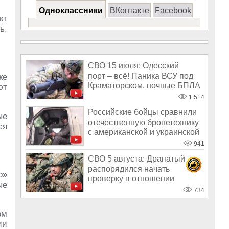
Одноклассники
ВКонтакте
Facebook
кт
ь,
СВО 15 июля: Одесский
порт – всё! Паника ВСУ под
ке
Краматорском, ночные БПЛА
ют
в Дружко
1 514
Российские бойцы сравнили
ые
отечественную бронетехнику
ся
с американской и украинской
941
СВО 5 августа: Драпатый
распорядился начать
р»
проверку в отношении
ые
заградотрядов ВСУ
734
рм
ии