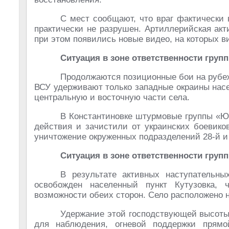
С мест сообщают, что враг фактически 
практически не разрушен. Артиллерийская акти
при этом появились новые видео, на которых ви
Ситуация в зоне ответственности груп
Продолжаются позиционные бои на рубеж
ВСУ удерживают только западные окраины насе
центральную и восточную части села.
В Константиновке штурмовые группы «Юж
действия и зачистили от украинских боевико
уничтожение окруженных подразделений 28-й и
Ситуация в зоне ответственности груп
В результате активных наступательны
освобожден населенный пункт Кутузовка, 
возможности обеих сторон. Село расположено н
Удержание этой господствующей высоты
для наблюдения, огневой поддержки прям