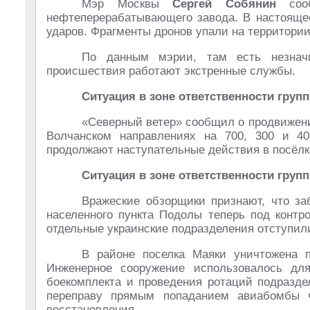
Мэр Москвы
Сергей Собянин
сооб
нефтеперерабатывающего завода. В настояще
ударов. Фрагменты дронов упали на территории
По данным мэрии, там есть незначи
происшествия работают экстренные службы.
Ситуация в зоне ответственности груп
«Северный ветер» сообщил о продвижени
Волчанском направлениях на 700, 300 и 4
продолжают наступательные действия в посёлк
Ситуация в зоне ответственности груп
Вражеские обзорщики признают, что за
населенного пункта Подолы теперь под контр
отдельные украинские подразделения отступили
В районе поселка Маяки уничтожена 
Инженерное сооружение использовалось для
боекомплекта и проведения ротаций подразде
переправу прямым попаданием авиабомбы Ф
восстановления.