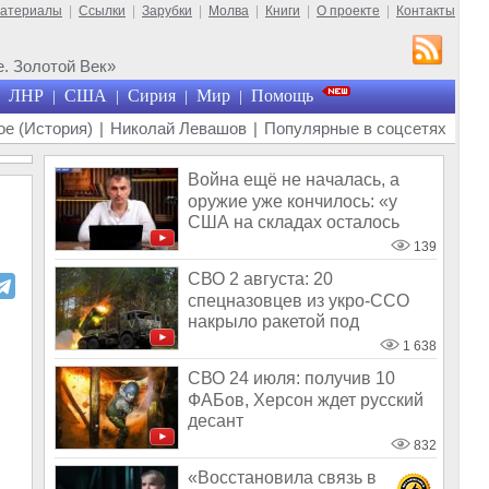
материалы
|
Ссылки
|
Зарубки
|
Молва
|
Книги
|
О проекте
|
Контакты
. Золотой Век»
ЛНР
США
Сирия
Мир
Помощь
|
|
|
|
е (История)
|
Николай Левашов
|
Популярные в соцсетях
Война ещё не началась, а
оружие уже кончилось: «у
США на складах осталось
менее 100
139
СВО 2 августа: 20
спецназовцев из укро-ССО
накрыло ракетой под
Хмельницким
1 638
СВО 24 июля: получив 10
ФАБов, Херсон ждет русский
десант
832
«Восстановила связь в