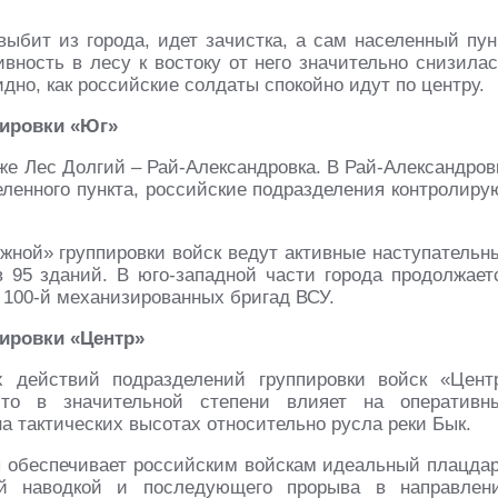
выбит из города, идет зачистка, а сам населенный пун
вность в лесу к востоку от него значительно снизилас
дно, как российские солдаты спокойно идут по центру.
пировки «Юг»
е Лес Долгий – Рай-Александровка. В Рай-Александров
ленного пункта, российские подразделения контролиру
ной» группировки войск ведут активные наступательн
в 95 зданий. В юго-западной части города продолжает
 100-й механизированных бригад ВСУ.
пировки «Центр»
х действий подразделений группировки войск «Цент
что в значительной степени влияет на оперативн
а тактических высотах относительно русла реки Бык.
 обеспечивает российским войскам идеальный плацда
ой наводкой и последующего прорыва в направлен