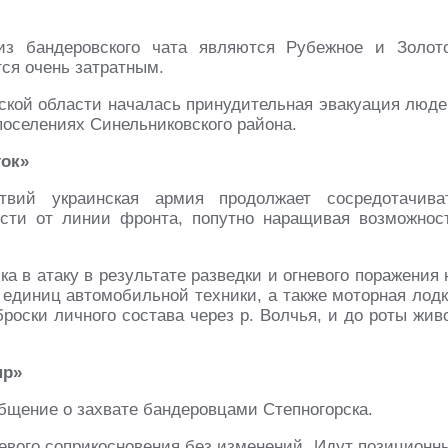
з бандеровского чата являются Рубежное и Золот
ся очень затратным.
вской области началась принудительная эвакуация люде
 поселениях Синельниковского района.
ток»
твий украинская армия продолжает сосредотачива
сти от линии фронта, попутно наращивая возможнос
а в атаку в результате разведки и огневого поражения 
единиц автомобильной техники, а также моторная лодк
роски личного состава через р. Волчья, и до роты жив
пр»
бщение о захвате бандеровцами Степногорска.
евого соприкосновения без изменений. Идут позиционн