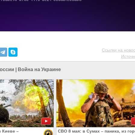
Ссылки на новос
Источн
России
|
Война на Украине
в Киеве –
СВО 8 мая: в Сумах – паника, из го