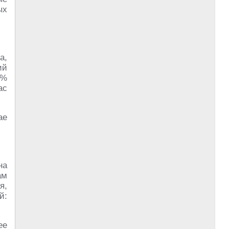
ых
а,
ий
3%
ас
ае
на
ам
я,
й:
ее