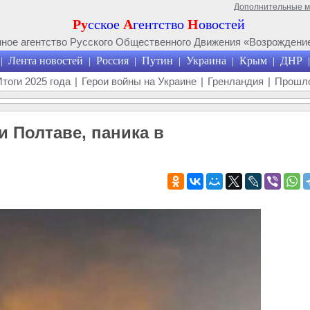
Дополнительные 
Ру
сское
А
гентство
Н
овостей
ое агентство Русского Общественного Движения «Возрождение
Лента новостей
Россия
Путин
Украина
Крым
ДНР
|
|
|
|
|
|
|
Итоги 2025 года
|
Герои войны на Украине
|
Гренландия
|
Прошло
и Полтаве, паника в