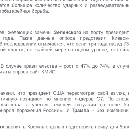
ется большое количество ударных и разведывательн
трбатарейная борьба.
цев, желающих замены
Зеленского
на посту президент
 года. Такие данные опроса представил Киевск
 исследовании отмечается, что если три года назад 7
ой власти, по крайней мере на одном уровне, то сейч
В случае правительства – рост с 47% до 74%, в случ
ьтаты опроса сайт КМИС.
аявил, что президент США пересмотрел свой взгляд 
истичную позицию» по мнению лидеров G7. По слов
произошла с учетом текущей ситуации на поле бо
енария поражения России». У
Трампа
– без изменени
та
звонил в Кремль с целью подготовить почву для бол