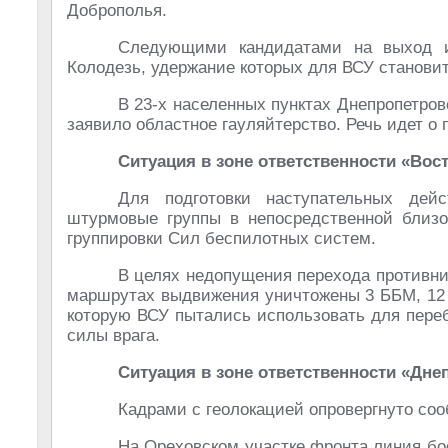
Доброполья.
Следующими кандидатами на выход и
Колодезь, удержание которых для ВСУ становит
В 23-х населенных пунктах Днепропетро
заявило областное гауляйтерство. Речь идет о
Ситуация в зоне ответственности «Вос
Для подготовки наступательных дейс
штурмовые группы в непосредственной близо
группировки Сил беспилотных систем.
В целях недопущения перехода противник
маршрутах выдвижения уничтожены 3 ББМ, 12 
которую ВСУ пытались использовать для переб
силы врага.
Ситуация в зоне ответственности «Дне
Кадрами с геолокацией опровергнуто соо
На Ореховском участке фронта линия бо