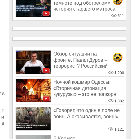
темноте под обстрелом»:
история старшего матроса
Ирины Гутник
611
Обзор ситуации на
фронте. Павел Дуров –
террорист? Российский
Starlink
1 200
Ночной кошмар Одессы:
«Вторичная детонация
На
кукурузы» – это не попкорн,
это боеприпа
1 882
ые
«Говорят, что один в поле не
воин. А оказывается, воин!»
ти
 в
1 121
В Кремле