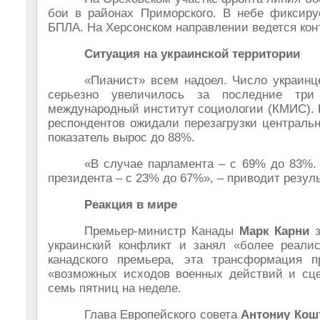
бои в районах Приморского. В небе фиксиру
БПЛА. На Херсонском направлении ведется кон
Ситуация на украинской территории
«Пианист» всем надоел. Число украин
серьезно увеличилось за последние три
международный институт социологии (КМИС). В
респондентов ожидали перезагрузки центральн
показатель вырос до 88%.
«В случае парламента – с 69% до 83%. 
президента – с 23% до 67%», – приводит резул
Реакция в мире
Премьер-министр Канады
Марк Карни
з
украинский конфликт и занял «более реал
канадского премьера, эта трансформация 
«возможных исходов военных действий и сц
семь пятниц на неделе.
Глава Европейского совета
Антониу Кош