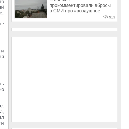
го
прокомментировали вбросы
ий
в СМИ про «воздушное
».
перемирие» на Украине
913
те
 и
ия
ть
но
е.
а,
ил
ти