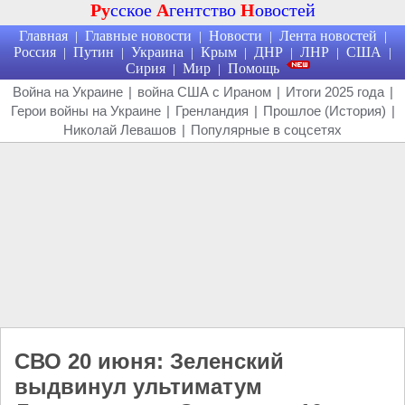
Ру
сское
А
гентство
Н
овостей
Главная
Главные новости
Новости
Лента новостей
|
|
|
|
Россия
Путин
Украина
Крым
ДНР
ЛНР
США
|
|
|
|
|
|
|
Сирия
Мир
Помощь
|
|
Война на Украине
|
война США с Ираном
|
Итоги 2025 года
|
Герои войны на Украине
|
Гренландия
|
Прошлое (История)
|
Николай Левашов
|
Популярные в соцсетях
СВО 20 июня: Зеленский
выдвинул ультиматум