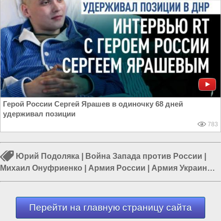
Герой России Сергей Ярашев в одиночку 68 дней
удерживал позиции
783
Юрий Подоляка
|
Война Запада против России
|
Михаил Онуфриенко
|
Армия России
|
Армия Украины
|
Война в Новороссии
|
Курская область
Перейти на главную страницу сайта