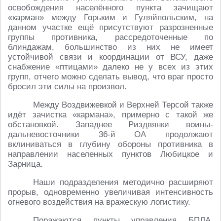
освобождения населённого пункта зачищают
«карман» между Горьким и Гуляйпольским, на
данном участке ещё присутствуют разрозненные
группы противника, рассредоточенные по
блиндажам, большинство из них не имеет
устойчивой связи и координации от ВСУ, даже
снабжение «птицами» далеко не у всех из этих
групп, отчего можно сделать вывод, что враг просто
бросил эти силы на произвол.
Между Воздвижевкой и Верхней Терсой также
идёт зачистка «кармана», примерно с такой же
обстановкой. Западнее Риздвянки воины-
дальневосточники 36-й ОА продолжают
вклиниваться в глубину обороны противника в
направлении населенных пунктов Любицкое и
Зарница.
Наши подразделения методично расширяют
прорыв, одновременно увеличивая интенсивность
огневого воздействия на вражескую логистику.
Поражаются пункты управления БПЛА,