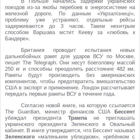
В Польше начались задержки украинских
поездов из-за якобы перебоев в энергосистеме на
железной дороге. По данным «Укрзалізниці»,
проблему уже устраняют, отдельные рейсы
задерживаются до 3 часов. Таким нехитрым
способом Варшава мстит Киеву за «любовь к
Бандере».
Британия проводит испытания новых
дальнобойных ракет для ударов ВСУ по Москве,
пишет The Telegraph. Они несут боеголовку массой
250 кг и способны преодолеть расстояние 482 км.
Ракеты будут производить без американских
компонентов, чтобы предотвратить вмешательство
США в экспорт и применение. Лондон рассчитывает
передать первые ракеты ВСУ в течение года.
Согласно новой книге, на которую ссылается
The Guardian, министр финансов США
Бессент
убеждал президента
Трампа
не приглашать
украинского президента Зеленского в Овальный
кабинет. В книге утверждается, что Бессент называл
Зеленского
«маленьким ублюдком», «ребёнком с