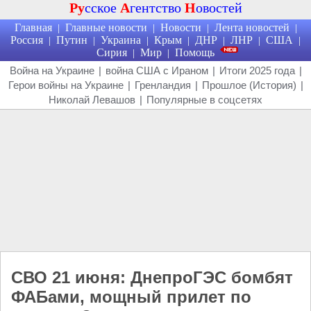
Ру
сское
А
гентство
Н
овостей
Главная
Главные новости
Новости
Лента новостей
|
|
|
|
Россия
Путин
Украина
Крым
ДНР
ЛНР
США
|
|
|
|
|
|
|
Сирия
Мир
Помощь
|
|
Война на Украине
|
война США с Ираном
|
Итоги 2025 года
|
Герои войны на Украине
|
Гренландия
|
Прошлое (История)
|
Николай Левашов
|
Популярные в соцсетях
СВО 21 июня: ДнепроГЭС бомбят
ФАБами, мощный прилет по