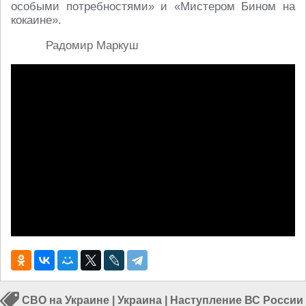
особыми потребностями» и «Мистером Бином на
кокаине».
Радомир Маркуш
СВО на Украине
|
Украина
|
Наступление ВС России