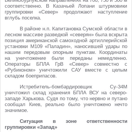
Великобурлукском направлениях на 700, 750 и 500 м
соответственно. В Казачьей Лопани штурмовики
группировки «Север» продолжают наступление
вглубь поселка.
В районе н.п. Капитановка Сумской области в
лесном массиве разведкой «северян» была вскрыта
позиция американской самоходной артиллерийской
установки М109 «Паладин», наносившей удары по
нашим передовым опорным пунктам. Координаты
на уничтожение были переданы немедленно.
Операторы БПЛА ГрВ «Север» совместно с
«Рубиконом» уничтожили САУ вместе с целым
складом боеприпасов.
Истребитель-бомбардировщик Су-34М
уничтожил склад хранения БПЛА ВСУ на северо-
западе Харькова. Судя по тому, что нервно и путано
сообщал Киев, реально было уничтожено нечто
значимое.
Ситуация в зоне ответственности
группировки «Запад»