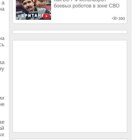
 а
боевых роботов в зоне СВО
на
390
на
сь
ва
зу
ми
не
ве
ой
ых