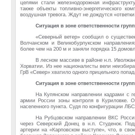
целями стали железнодорожная инфраструкту
также объекты топливно-энергетического ко
воздушная тревога. Ждут не дождутся «ответки
Ситуация в зоне ответственности груп
«Северный ветер» сообщил о существе
Волчанском и Великобурлукском направлени
более чем на 200 м и заняли порядка 15 домов
В лесном массиве в районе н.п. Иволжа
Хорватии. Из нее националисты вели неизбир
ГрВ «Север» хватило одного прицельного попад
Ситуация в зоне ответственности груп
На Купянском направлении кадрами с г
армии России зоны контроля в Куриловке. О
населенного пункта. Судя по конфигурации ЛБС
На Рубцовском направлении ВКС Росси
через Северский Донец в н.п. Студенок. По
артерии на «Карповском выступе», что, в св