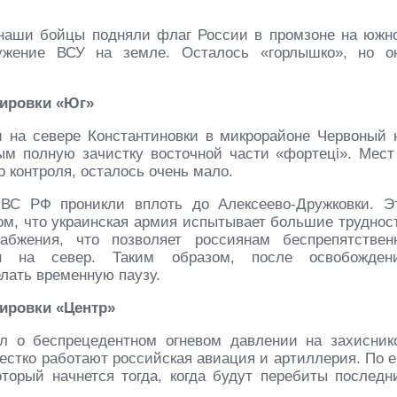
.
 наши бойцы подняли флаг России в промзоне на южн
ружение ВСУ на земле. Осталось «горлышко», но о
пировки «Юг»
 на севере Константиновки в микрорайоне Червоный 
м полную зачистку восточной части «фортецi». Мест
о контроля, осталось очень мало.
 ВС РФ проникли вплоть до Алексеево-Дружковки. Э
ом, что украинская армия испытывает большие труднос
абжения, что позволяет россиянам беспрепятствен
н на север. Таким образом, после освобожден
лать временную паузу.
пировки «Центр»
 о беспрецедентном огневом давлении на захисник
естко работают российская авиация и артиллерия. По е
оторый начнется тогда, когда будут перебиты последн