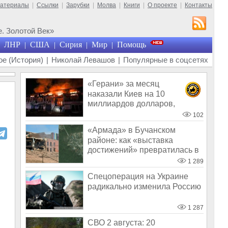
материалы
|
Ссылки
|
Зарубки
|
Молва
|
Книги
|
О проекте
|
Контакты
. Золотой Век»
ЛНР
США
Сирия
Мир
Помощь
|
|
|
|
е (История)
|
Николай Левашов
|
Популярные в соцсетях
«Герани» за месяц
наказали Киев на 10
миллиардов долларов,
экономика Украины обнуля
102
«Армада» в Бучанском
районе: как «выставка
достижений» превратилась в
показательную
1 289
Спецоперация на Украине
радикально изменила Россию
1 287
СВО 2 августа: 20