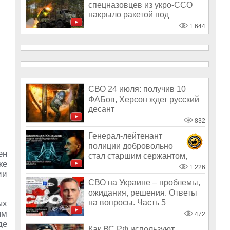
спецназовцев из укро-ССО
накрыло ракетой под
Хмельницким
1 644
СВО 24 июля: получив 10
ФАБов, Херсон ждет русский
десант
832
Генерал-лейтенант
полиции добровольно
ен
стал старшим сержантом,
же
чтобы попасть на СВО
1 226
ии
СВО на Украине – проблемы,
ожидания, решения. Ответы
на вопросы. Часть 5
ых
ым
472
де
Как ВС РФ используют