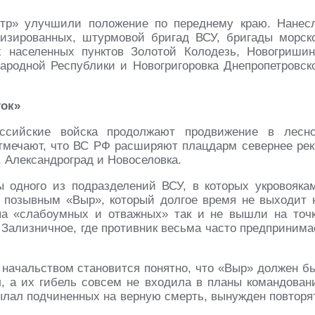
нтр» улучшили положение по переднему краю. Нанес
изированных, штурмовой бригад ВСУ, бригады морск
 населенных пунктов Золотой Колодезь, Новогришин
ародной Республики и Новогригоровка Днепропетровск
ток»
оссийские войска продолжают продвижение в лесн
отмечают, что ВС РФ расширяют плацдарм севернее рек
, Александроград и Новоселовка.
 одного из подразделений ВСУ, в которых укровояка
 позывным «Выр», который долгое время не выходит 
ппа «слабоумных и отважных» так и не вышли на точк
. Зализничное, где противник весьма часто предпринима
с начальством становится понятно, что «Выр» должен б
л, а их гибель совсем не входила в планы командован
сылал подчиненных на верную смерть, вынужден повторя