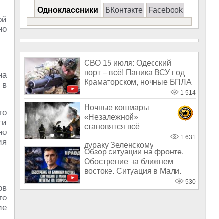
Одноклассники
ВКонтакте
Facebook
ой
но
СВО 15 июля: Одесский
порт – всё! Паника ВСУ под
на
Краматорском, ночные БПЛА
 в
в Дружко
1 514
Ночные кошмары
то
«Незалежной»
ти
становятся всё
но
баллистичнее: «И дался
1 631
ия
дураку Зеленскому
Обзор ситуации на фронте.
Обострение на ближнем
востоке. Ситуация в Мали.
Правда с
530
ов
го
ие