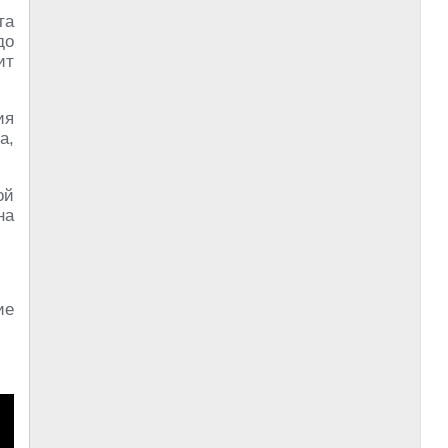
та
до
ит
ия
а,
ой
на
ие