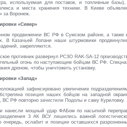
ра, используемая для поставок, и топливные базы),
мплекса и места хранения техники. В Киеве объявле
» за Воронеж.
пировки «Север»
нном продвижении ВС РФ в Сумском районе, а также 
ях. В Казачьей Лопани наши штурмовики продвинули
ладений, закрепляются.
нское противник развернул РСЗО RAK-SA-12 производст
ательный огонь по наступающим бойцам ВС РФ. Спецна
ания дроном, чтобы уничтожить установку.
пировки «Запад»
еолокацией зафиксировано увеличение подразделения
бстреляна позиция наших бойцов на западной окраи
, ВС РФ повторно зачистили Подолы и саму Куриловку.
и нанесли мощный удар ФАБом по насыпной перепра
дразделения 3 АК ВСУ лишились важной логистическ
ою очередь, ослабит и позиции оставшихся разрозненн