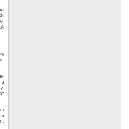
ли
ой
о,
ой
ом
и,
ми
на
у,
ет
ыл
ия
ть