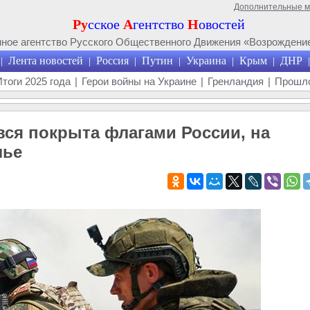
Дополнительные 
Ру
сское
А
гентство
Н
овостей
ое агентство Русского Общественного Движения «Возрождение
Лента новостей
Россия
Путин
Украина
Крым
ДНР
|
|
|
|
|
|
|
Итоги 2025 года
|
Герои войны на Украине
|
Гренландия
|
Прошло
вся покрыта флагами России, на
лье