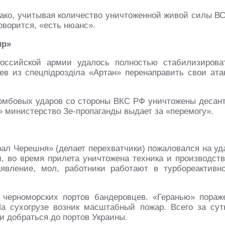
нако, учитывая количество уничтоженной живой силы ВС
оворится, «есть нюанс».
пр»
оссийской армии удалось полностью стабилизирова
ев из спецпiдроздiла «Артан» перенаправить свои ата
омбовых ударов со стороны ВКС РФ уничтожены десан
» министерство Зе-пропаганды выдает за «перемогу».
рал Черешня» (делает перехватчики) пожаловался на уд
, во время прилета уничтожена техника и производств
явление, мол, работники работают в турбореактивн
черноморских портов бандеровцев. «Геранью» пораж
 сухогрузе возник масштабный пожар. Всего за сут
и добраться до портов Украины.