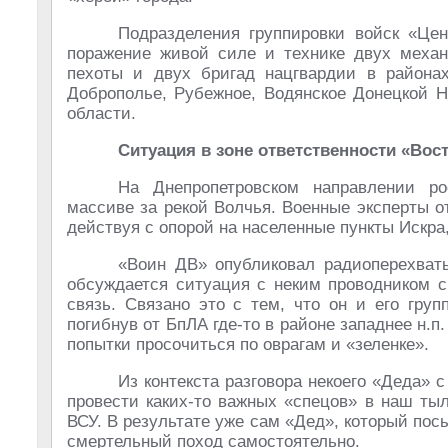
Подразделения группировки войск «Це
поражение живой силе и технике двух механ
пехоты и двух бригад нацгвардии в районах
Доброполье, Рубежное, Водянское Донецкой Н
области.
Ситуация в зоне ответственности «Вос
На Днепропетровском направлении р
массиве за рекой Волчья. Военные эксперты 
действуя с опорой на населенные пункты Искра
«Воин ДВ» опубликовал радиоперехваты
обсуждается ситуация с неким проводником с
связь. Связано это с тем, что он и его гру
погибнув от БпЛА где-то в районе западнее н.п
попытки просочиться по оврагам и «зеленке».
Из контекста разговора некоего «Деда» 
провести каких-то важных «спецов» в наш ты
ВСУ. В результате уже сам «Дед», который по
смертельный поход самостоятельно.