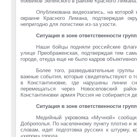
боевиков Зеленского в районе Красного Лимана
Опубликована видеозапись, на которой
окраине Красного Лимана, подтверждая ок
непригодно для логистики из-за узости.
Ситуация в зоне ответственности груп
Наши бойцы подняли российские флаги
улице Преображенская, подтверждая тем самы
городе, откуда еще не было кадров объективног
Более того, разведывательные группы
важные события, которые свидетельствуют о т
в Константиновке, где нарушены линии сн
перемещаться через Новоселовский райо
Константиновки армия Россия не собирается де
Ситуация в зоне ответственности груп
Медийный укровояка «Мучной» сообщил
Доброполья. По населенному пункту плотно и ж
словам, идет подготовка русских к штурму, к
«херои» города.