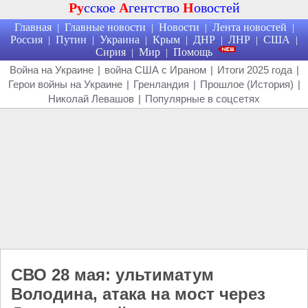
Ру
сское
А
гентство
Н
овостей
Главная
Главные новости
Новости
Лента новостей
|
|
|
|
Россия
Путин
Украина
Крым
ДНР
ЛНР
США
|
|
|
|
|
|
|
Сирия
Мир
Помощь
|
|
Война на Украине
|
война США с Ираном
|
Итоги 2025 года
|
Герои войны на Украине
|
Гренландия
|
Прошлое (История)
|
Николай Левашов
|
Популярные в соцсетях
СВО 28 мая: ультиматум
Володина, атака на мост через