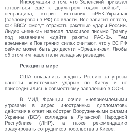
Информация о том, что Зеленский приказал
готовиться ещё к двум-трем годам войны*, –
неправдива, вторит источник «РБК-Украина»
(заблокирован в РФ) во власти. Все зависит от того,
как ВВСУ смогут отражать ракетные удары России.
Лидер «неньки» написал плаксивое письмо Трампу
под названием «дайте ракеты PAC-3». Тем
временем в Повiтряних силах считают, что у ВС РФ
сейчас может быть до десяти «Орешников». Якобы
об этом им нашептали западные разведки.
Реакция в мире
США отказались осудить Россию за угрозы
нанести «системные удары» по Киеву и не
присоединились к совместному заявлению в ООН.
В МИД Франции сочли «неприемлемыми
угрозами в адрес иностранных дипломатов»
действия в ответ на обстрел Вооруженными силами
Украины (ВСУ) колледжа в Луганской Народной
Республике (ЛНР), а также рекомендацию
эвакуировать сотрудников посольства в Киеве.