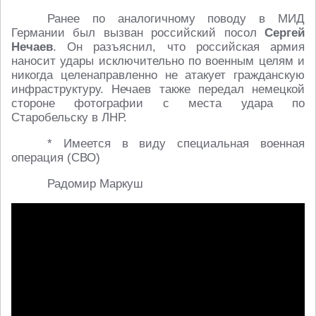
Ранее по аналогичному поводу в МИД
Германии был вызван российский посол
Сергей
Нечаев
. Он разъяснил, что российская армия
наносит удары исключительно по военным целям и
никогда целенаправленно не атакует гражданскую
инфраструктуру. Нечаев также передал немецкой
стороне фотографии с места удара по
Старобельску в ЛНР.
* Имеется в виду специальная военная
операция (СВО)
Радомир Маркуш