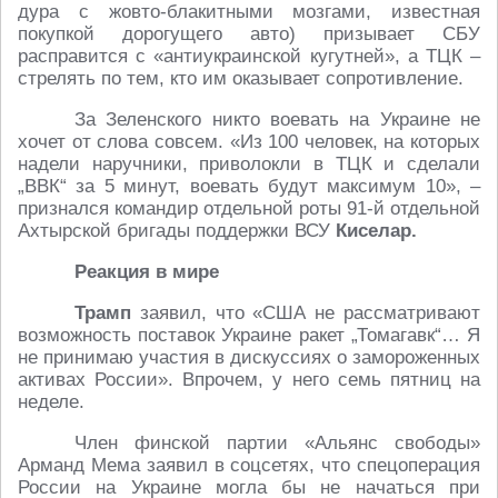
дура с жовто-блакитными мозгами, известная
покупкой дорогущего авто) призывает СБУ
расправится с «антиукраинской кугутней», а ТЦК –
стрелять по тем, кто им оказывает сопротивление.
За Зеленского никто воевать на Украине не
хочет от слова совсем. «Из 100 человек, на которых
надели наручники, приволокли в ТЦК и сделали
„ВВК“ за 5 минут, воевать будут максимум 10», –
признался командир отдельной роты 91-й отдельной
Ахтырской бригады поддержки ВСУ
Киселар.
Реакция в мире
Трамп
заявил, что «США не рассматривают
возможность поставок Украине ракет „Томагавк“… Я
не принимаю участия в дискуссиях о замороженных
активах России». Впрочем, у него семь пятниц на
неделе.
Член финской партии «Альянс свободы»
Арманд Мема заявил в соцсетях, что спецоперация
России на Украине могла бы не начаться при