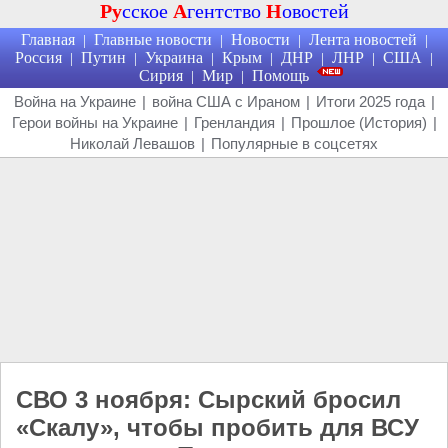
Ру
сское
А
гентство
Н
овостей
Главная
Главные новости
Новости
Лента новостей
|
|
|
|
Россия
Путин
Украина
Крым
ДНР
ЛНР
США
|
|
|
|
|
|
|
Сирия
Мир
Помощь
|
|
Война на Украине
|
война США с Ираном
|
Итоги 2025 года
|
Герои войны на Украине
|
Гренландия
|
Прошлое (История)
|
Николай Левашов
|
Популярные в соцсетях
СВО 3 ноября: Сырский бросил
«Скалу», чтобы пробить для ВСУ