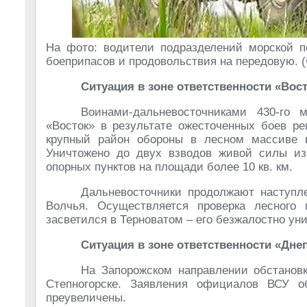
На фото: водители подразделений морской п
боеприпасов и продовольствия на передовую. (Ф
Ситуация в зоне ответственности «Вос
Воинами-дальневосточниками 430-го м
«Восток» в результате ожесточенных боев р
крупный район обороны в лесном массиве в 
Уничтожено до двух взводов живой силы из
опорных пунктов на площади более 10 кв. км.
Дальневосточники продолжают наступле
Волчья. Осуществляется проверка лесного
засветился в Терноватом – его безжалостно ун
Ситуация в зоне ответственности «Дне
На Запорожском направлении обстанов
Степногорске. Заявления официалов ВСУ о
преувеличены.