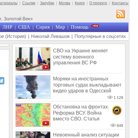
материалы
|
Ссылки
|
Зарубки
|
Молва
|
Книги
|
О проекте
|
Контакты
. Золотой Век»
ЛНР
США
Сирия
Мир
Помощь
|
|
|
|
е (История)
|
Николай Левашов
|
Популярные в соцсетях
СВО на Украине меняет
систему военного
управления ВС РФ
Моряки на иностранных
торговых судах выкладывают
видео ударов в Одесской
области
1 128
Обстановка на фронтах.
Реформа ВСУ. Война
вместо СВО. Статья
Мельниченко. Правда с
848
Невоенный анализ ситуации