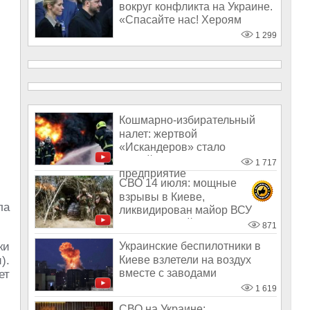
вокруг конфликта на Украине.
«Спасайте нас! Хероям
страшн
1 299
Кошмарно-избирательный
налет: жертвой
«Искандеров» стало
крутейшее БПЛА-
1 717
предприятие
СВО 14 июля: мощные
взрывы в Киеве,
ла
ликвидирован майор ВСУ
Поляк, «херой» «птах Мад
871
ки
Украинские беспилотники в
Киеве взлетели на воздух
).
вместе с заводами
ет
1 619
СВО на Украине: