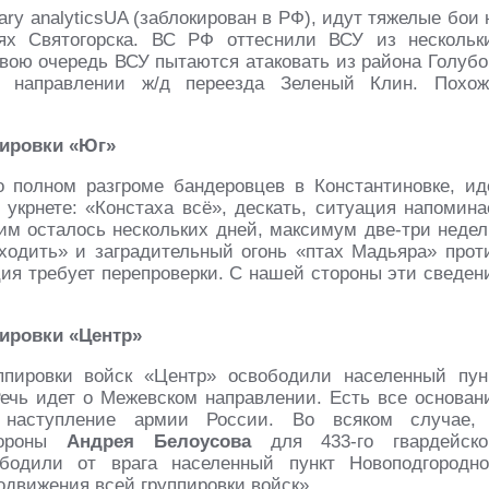
ry analyticsUA (заблокирован в РФ), идут тяжелые бои 
ях Святогорска. ВС РФ оттеснили ВСУ из нескольк
вою очередь ВСУ пытаются атаковать из района Голубо
 направлении ж/д переезда Зеленый Клин. Похож
пировки «Юг»
 полном разгроме бандеровцев в Константиновке, ид
укрнете: «Констаха всё», дескать, ситуация напомина
им осталось нескольких дней, максимум две-три недел
тходить» и заградительный огонь «птах Мадьяра» прот
ия требует перепроверки. С нашей стороны эти сведен
пировки «Центр»
ппировки войск «Центр» освободили населенный пун
Речь идет о Межевском направлении. Есть все основан
 наступление армии России. Во всяком случае,
бороны
Андрея Белоусова
для 433-го гвардейско
ободили от врага населенный пункт Новоподгородно
одвижения всей группировки войск».