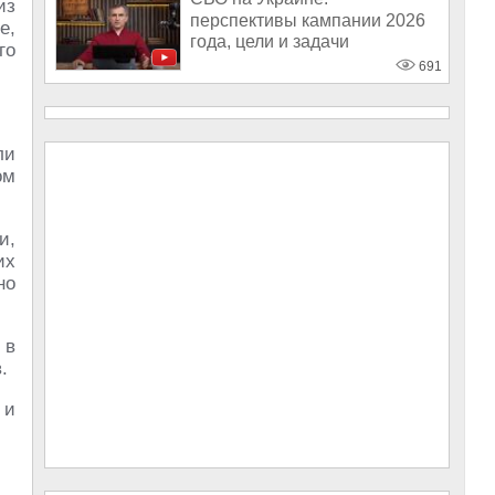
из
перспективы кампании 2026
е,
года, цели и задачи
го
691
ли
ом
и,
их
но
 в
.
 и