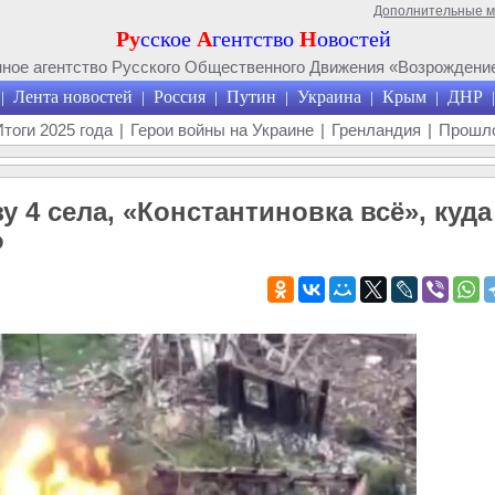
Дополнительные 
Ру
сское
А
гентство
Н
овостей
ое агентство Русского Общественного Движения «Возрождение
Лента новостей
Россия
Путин
Украина
Крым
ДНР
|
|
|
|
|
|
|
Итоги 2025 года
|
Герои войны на Украине
|
Гренландия
|
Прошло
 4 села, «Константиновка всё», куда
Ф