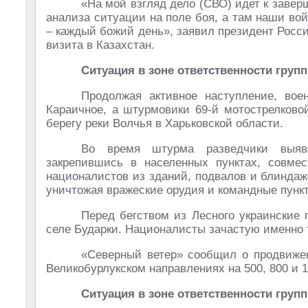
«На мой взгляд дело (СВО) идет к заверш
анализа ситуации на поле боя, а там наши вой
– каждый божий день», заявил президент Росс
визита в Казахстан.
Ситуация в зоне ответственности груп
Продолжая активное наступление, вое
Караичное, а штурмовики 69-й мотострелково
берегу реки Волчья в Харьковской области.
Во время штурма разведчики выявл
закрепившись в населенных пунктах, совме
националистов из зданий, подвалов и блиндаж
уничтожая вражеские орудия и командные пунк
Перед бегством из Лесного украинские 
селе Бударки. Националисты зачастую именно 
«Северный ветер» сообщил о продвиже
Великобурлукском направлениях на 500, 800 и 1
Ситуация в зоне ответственности груп