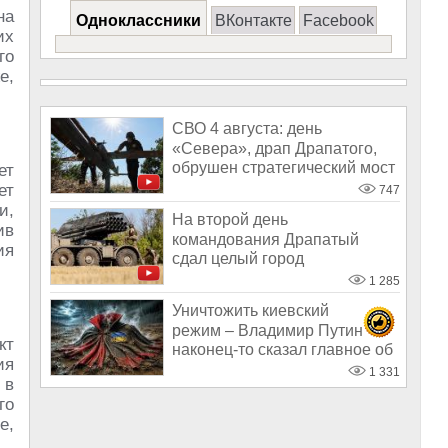
на
Одноклассники
ВКонтакте
Facebook
их
го
е,
СВО 4 августа: день
«Севера», драп Драпатого,
обрушен стратегический мост
ет
под Одесс
ет
747
и,
На второй день
ив
командования Драпатый
ия
сдал целый город
1 285
Уничтожить киевский
режим – Владимир Путин
кт
наконец-то сказал главное об
ия
СВО
1 331
 в
го
е,