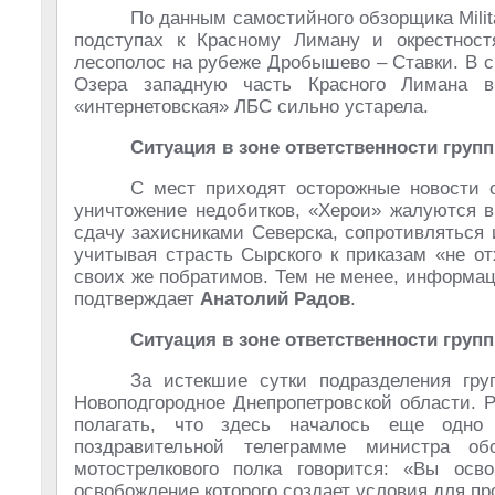
По данным самостийного обзорщика Milita
подступах к Красному Лиману и окрестност
лесополос на рубеже Дробышево – Ставки. В с
Озера западную часть Красного Лимана в
«интернетовская» ЛБС сильно устарела.
Ситуация в зоне ответственности груп
С мест приходят осторожные новости о
уничтожение недобитков, «Херои» жалуются в 
сдачу захисниками Северска, сопротивляться 
учитывая страсть Сырского к приказам «не о
своих же побратимов. Тем не менее, информац
подтверждает
Анатолий Радов
.
Ситуация в зоне ответственности груп
За истекшие сутки подразделения гру
Новоподгородное Днепропетровской области. 
полагать, что здесь началось еще одно
поздравительной телеграмме министра о
мотострелкового полка говорится: «Вы осв
освобождение которого создает условия для пр