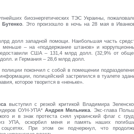
упнейших биоэнергетических ТЭС Украины, пожаловал
 Бутенко
. Это произошло в ночь на 28 мая в Иванко
млрд долл западной помощи. Наибольшая часть средс
о меньше – на «поддержание штанов» и коррупционн
редоставили США – 131,4 млрд долл. (32,9% от обще
долл. и Германия – 28,6 млрд долл.
й полиции покончил с собой в помещении подразделени
нформации, полицейский застрелился в туалете здан
авия, которое творится в «неньке».
са
выступил с резкой критикой Владимира Зеленско
 лидеров ОУН-УПА*
Андрея Мельника
. Экс-глава Поль
ого и в знак протеста снял украинский флаг с груд
в из УПА, оскорбил меня и память наших погибш
 соцсетях. При этом он подчеркнул, что продолж