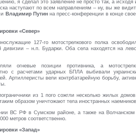
ению, я сделал это заявление не просто так, а исходя 
ска наступают по всем направлениям – ну, вы же видит
ии
Владимир Путин
на пресс-конференции в конце свое
пировки «Север»
ннослужащие 127-го мотострелкового полка освободи
й дивизии – н.п. Бударки. Оба села находятся на лев
яли огневые позиции противника, а мотострелк
стно с расчетами ударных БПЛА выбивали украинск
ей. Артиллеристы вели контрбатарейную борьбу, актив
ты.
пограничники из 1 пого сожгли несколько жилых домов
таким образом уничтожают тела иностранных наемников
нии ВС РФ в Сумском районе, а также на Волчанском
000 метров соответственно.
пировки «Запад»