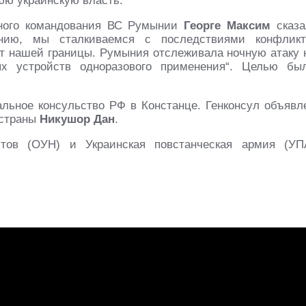
юю украинскую власть.
ного командования ВС Румынии
Георге Максим
сказа
ию, мы сталкиваемся с последствиями конфликт
от нашей границы. Румыния отслеживала ночную атаку 
ых устройств одноразового применения“. Целью бы
льное консульство РФ в Констанце. Генконсул объявл
 страны
Никушор Дан
.
стов (ОУН) и Украинская повстанческая армия (УП