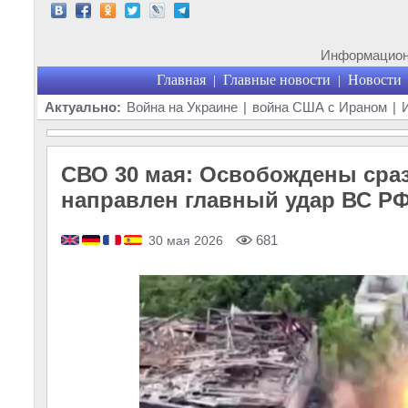
Информационн
Главная
Главные новости
Новости
|
|
Актуально:
Война на Украине
|
война США с Ираном
|
СВО 30 мая: Освобождены сразу
направлен главный удар ВС Р
681
30 мая 2026