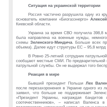
Ситуация на украинской территории
Россия частично разрушила одну из кр
основатель компании «Биогазэнерго»
Алексей
Киевской области.
Украина за время СВО получила 398,8 
была направлена на военные нужды, немног
схемы
Зеленского
-
Миндича
. Больше всех п
объема). Далее идут структуры ЕС – 95,8 млрд 
В Ровно 25-летний сотрудник патрульно
сообщают местные СМИ. По предварительной и
патрульной службы. Он не выдержал того беспр
Реакция в мире
Бывший президент Польши
Лех Вален
после перезахоронения в Украине одного из
заявил, что больше не поддерживает Зеленск
«Президент Украины, награждая бандито
соотечественников», – написал Валенса в