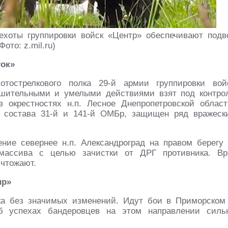
ехоты группировки войск «Центр» обеспечивают подв
ото: z.mil.ru)
ток»
отострелкового полка 29-й армии группировки вой
ешительными и умелыми действиями взят под контро
окрестностях н.п. Лесное Днепропетровской област
 состава 31-й и 141-й ОМБр, защищен ряд вражеск
ние севернее н.п. Александроград на правом берегу 
 массива с целью зачистки от ДРГ противника. Вр
ичтожают.
пр»
ка без значимых изменений. Идут бои в Приморском
б успехах бандеровцев на этом направлении силь