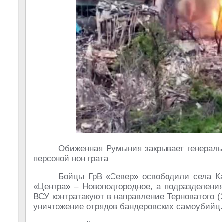
Обиженная Румыния закрывает генеральн
персоной нон грата
Бойцы ГрВ «Север» освободили села Ка
«Центра» – Новоподгородное, а подразделения
ВСУ контратакуют в направление Терноватого (
уничтожение отрядов бандеровских самоубийц