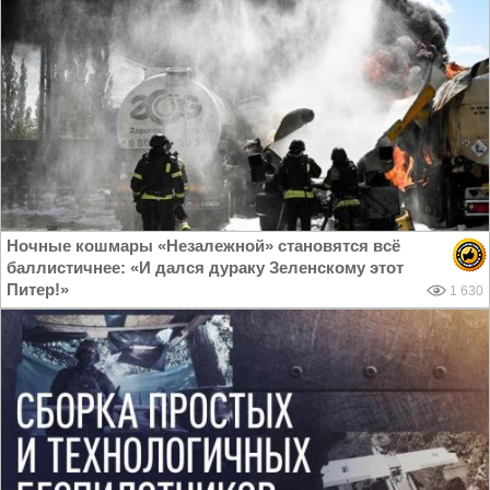
Ночные кошмары «Незалежной» становятся всё
баллистичнее: «И дался дураку Зеленскому этот
Питер!»
1 630