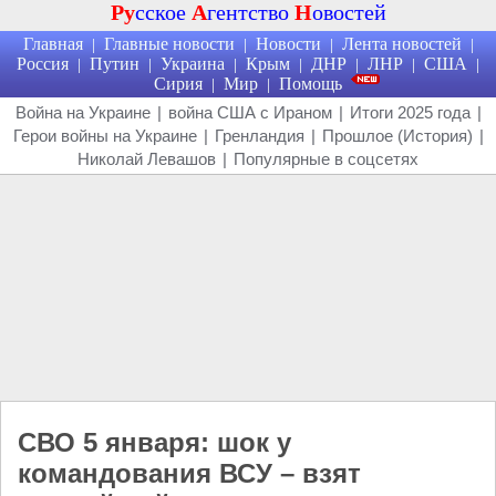
Ру
сское
А
гентство
Н
овостей
Главная
Главные новости
Новости
Лента новостей
|
|
|
|
Россия
Путин
Украина
Крым
ДНР
ЛНР
США
|
|
|
|
|
|
|
Сирия
Мир
Помощь
|
|
Война на Украине
|
война США с Ираном
|
Итоги 2025 года
|
Герои войны на Украине
|
Гренландия
|
Прошлое (История)
|
Николай Левашов
|
Популярные в соцсетях
СВО 5 января: шок у
командования ВСУ – взят