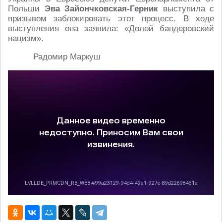
Польши
Эва Зайончковская-Герник
выступила с
призывом заблокировать этот процесс. В ходе
выступления она заявила: «Долой бандеровский
нацизм».
Радомир Маркуш