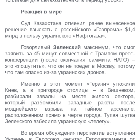
топливом для сельхозтехники в период уборки.
Реакция в мире
Суд Казахстана отменил ранее вынесенное
решение взыскать с российского «Газпрома» $1,4
млрд в пользу украинского «Нафтогаза».
Говорливый
Зеленский
максимум, что смог
заявить за 45 минут совместной с Трампом пресс-
конференции (после окончания саммита НАТО) –
это «пошутить», что он не поедет в Москву, потому
что там опасно из-за украинских дронов.
Именно в этот момент «Герани» утюжили
Киев, а в пригороде столицы – в Вишневом,
разбирали завалы на месте жилого сектора,
который разбомбили западные ракеты после
мощнейшего взрыва на тайном арсенале,
расположенном прямо в черте города. Тупая шутка
Зеленского взбесила украинскую «телегу».
Во время обсуждения перспектив вступления
Украины в Евросоюз депутат Европарламента от