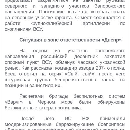
продолжают закрепляться на занятых рубежах
северного и западного участков Запорожского
направления. Противник пытается контратаковать
на северном участке фронта. С мест сообщается о
работе крупнокалиберной артиллерии по
скоплениям ВСУ.
Ситуация в зоне ответственности «Днепр»
На одном из участков запорожского
направления российский десантник захватил
опорный пункт ВСУ, обманув часовых украинской
речью. Как рассказал командир взвода 237-го полка,
боец ответил на окрик «Свій, свій», после чего
штурмовая группа беспрепятственно зашла на
позиции и зачистила их.
Расчетами бригады беспилотных систем
«Варяг» в Черном море были обнаружены
безэкипажные катера противника.
После чего ВС РФ применили
модернизированные барражирующие боеприпасы