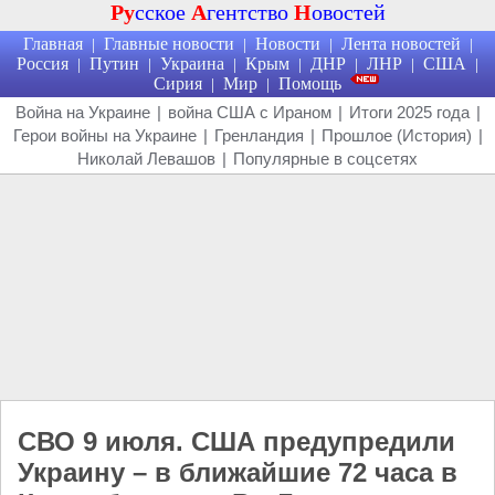
Ру
сское
А
гентство
Н
овостей
Главная
Главные новости
Новости
Лента новостей
|
|
|
|
Россия
Путин
Украина
Крым
ДНР
ЛНР
США
|
|
|
|
|
|
|
Сирия
Мир
Помощь
|
|
Война на Украине
|
война США с Ираном
|
Итоги 2025 года
|
Герои войны на Украине
|
Гренландия
|
Прошлое (История)
|
Николай Левашов
|
Популярные в соцсетях
СВО 9 июля. США предупредили
Украину – в ближайшие 72 часа в