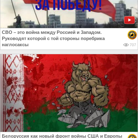
СВО – это война между Россией и Западом.
Руководят которой с той стороны поребрика
наглосаксы
707
Белоруссия как новый фронт войны США и Европы