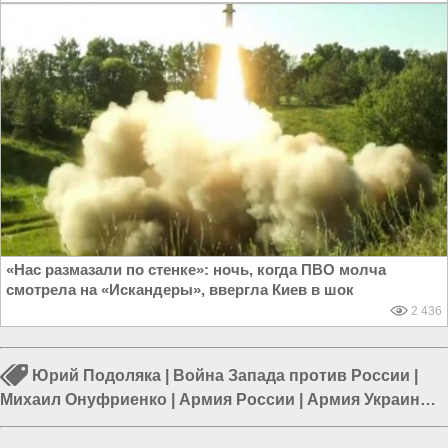
«Нас размазали по стенке»: ночь, когда ПВО молча
смотрела на «Искандеры», ввергла Киев в шок
2 436
Юрий Подоляка
|
Война Запада против России
|
Михаил Онуфриенко
|
Армия России
|
Армия Украины
|
Война в Новороссии
|
Курская область