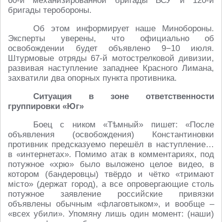
60-й механизированной бригады ВСУ и 120-й
бригады теробороны.
Об этом информирует наше Минобороны.
Эксперты уверены, что официально об
освобождении будет объявлено 9−10 июля.
Штурмовые отряды 67-й мотострелковой дивизии,
развивая наступление западнее Красного Лимана,
захватили два опорных пункта противника.
Ситуация в зоне ответственности
группировки «Юг»
Боец с ником «Тѣмный» пишет: «После
объявления (освобождения) Константиновки
противник предсказуемо перешёл в наступление…
в «интернетах». Помимо атак в комментариях, под
потужное «хрю» было выложено целое видео, в
котором (бандеровцы) твёрдо и чётко «тримают
мiсто» (держат город), а все опровергающие столь
потужное заявление российские привязки
объявлены обычным «флаговтыком», и вообще –
«всех убили». Упомяну лишь один момент: (наши)