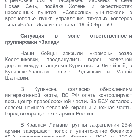
стрелковые бои в Писаревке, Марьино, в селе
Новая Сечь, посёлке Хотень и окрестностях
населенных пунктов. «Северяне» уничтожили в
Краснополье пункт управления тяжелых коптеров
типа «Баба– Яга» из состава 119-й ОБр ТрО.
Ситуация в зоне ответственности
группировки «Запад»
Наши бойцы закрыли «карман» возле
Колесниковки, продвинулись вдоль железной
дороги между станциями Куриловка и Литейный, в
Купянске-Узловом, возле Радьковки и Малой
Шапковки.
В Купянске, согласно обновлениям
интерактивной карты, ВС РФ опять контролируют
весь центр правобережной части. За ВСУ осталось
совсем немного северной окраины и южная часть.
Город возвращается к армии России.
В Красном Лимане группы закрепления 25-й
армии завершают поиск и уничтожение боевиков