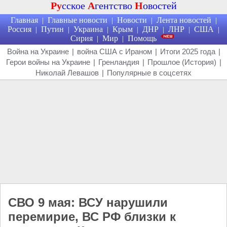
Ру
сское
А
гентство
Н
овостей
Главная
Главные новости
Новости
Лента новостей
|
|
|
|
Россия
Путин
Украина
Крым
ДНР
ЛНР
США
|
|
|
|
|
|
|
Сирия
Мир
Помощь
|
|
Война на Украине
|
война США с Ираном
|
Итоги 2025 года
|
Герои войны на Украине
|
Гренландия
|
Прошлое (История)
|
Николай Левашов
|
Популярные в соцсетях
СВО 9 мая: ВСУ нарушили
перемирие, ВС РФ близки к