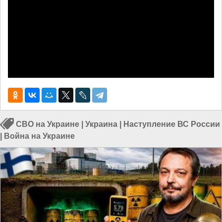
СВО на Украине
|
Украина
|
Наступление ВС России
|
Война на Украине