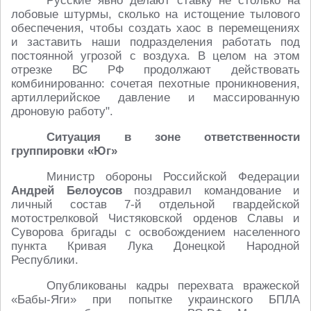
Русские явно делают ставку не столько на
лобовые штурмы, сколько на истощение тылового
обеспечения, чтобы создать хаос в перемещениях
и заставить наши подразделения работать под
постоянной угрозой с воздуха. В целом на этом
отрезке ВС РФ продолжают действовать
комбинированно: сочетая пехотные проникновения,
артиллерийское давление и массированную
дроновую работу".
Ситуация в зоне ответственности
группировки «Юг»
Министр обороны Российской Федерации
Андрей Белоусов
поздравил командование и
личный состав 7-й отдельной гвардейской
мотострелковой Чистяковской орденов Славы и
Суворова бригады с освобождением населенного
пункта Кривая Лука Донецкой Народной
Республики.
Опубликованы кадры перехвата вражеской
«Бабы-Яги» при попытке украинского БПЛА