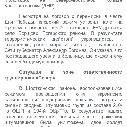
Молочарка на северо-восточном охвате
Константиновки (ДНР).
Несмотря на договор о перемирии в честь
Дня Победы, киевский режим устроил налет на
Брянскую область. «ВСУ атаковали FPV-дронами
село Борщово Погарского района. В результате
террористических действий укронацистов, к
сожалению, ранен мирный житель», – написал в
Сети губернатор Александр Богомаз. Он указал, что
пострадавшего увезли в больницу, где оказали ему
всю необходимую помощь.
Ситуация в зоне ответственности
группировки «Север»
В Шосткинском районе, воспользовавшись
режимом прекращения огня, украинские
националисты предприняли попытку контратаки
силами сводных штурмовых групп из состава 210-
го ОШП и 104-й ОБрТРо. В результате нашего
огневого воздействия большая часть вражеских
штурмовиков была уничтожена, двое солдат