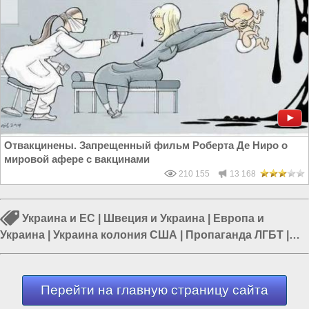
Отвакцинены. Запрещенный фильм Роберта Де Ниро о
мировой афере с вакцинами
210 155
13 168
Украина и ЕС
|
Швеция и Украина
|
Европа и
Украина
|
Украина колония США
|
Пропаганда ЛГБТ
|
ЛГБТ в Европе
|
Россия и Европа
Перейти на главную страницу сайта