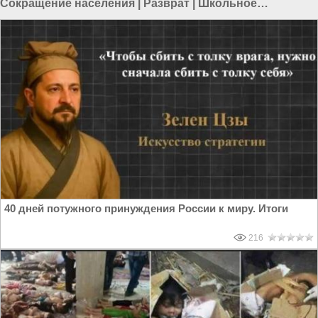
Сокращение населения
|
Разврат
|
Школьное
образование
|
Швеция
|
Образование в Украине
40 дней потужного принуждения России к миру. Итоги
216