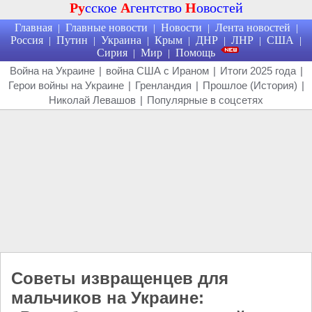
Ру
сское
А
гентство
Н
овостей
Главная
Главные новости
Новости
Лента новостей
|
|
|
|
Россия
Путин
Украина
Крым
ДНР
ЛНР
США
|
|
|
|
|
|
|
Сирия
Мир
Помощь
|
|
Война на Украине
|
война США с Ираном
|
Итоги 2025 года
|
Герои войны на Украине
|
Гренландия
|
Прошлое (История)
|
Николай Левашов
|
Популярные в соцсетях
Советы извращенцев для
мальчиков на Украине: