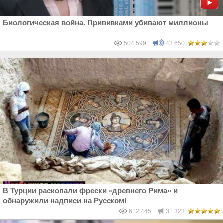
Биологическая война. Прививками убивают миллионы
504 599
43 650
В Турции раскопали фрески «древнего Рима» и
обнаружили надписи на Русском!
612 445
31 323