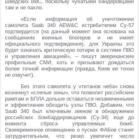
шведских ВВС, поскольку чубатыми бандеровцами
там и не пахло.
«Если информация об уничтожении
самолета Saab 340 AEW&C истребителем Су-57
подтвердится (на данный момент она основана на
сообщениях военных блогеров и не имеет
официального подтверждения), для Украины это
будет означать критическую потерю в системе ПВО
и управления авиацией», – пишут американские
профильные СМИ, хоть и призывают дождаться
более точной информации (правда, Киев ее точно
не озвучит).
Без этого самолета у «титанов неба» снова
возникнут «слепые зоны», что позволит российским
ракетам и БПЛА дольше оставаться незамеченными
и эффективнее обходить узлы ПВО. Добавим, что
Saab 340 был ключевым звеном в обнаружении
российских бомбардировщиков (Су-34) еще до
момента сброса управляемых бомб.
Своевременное оповещение о пусках ФАБов станет
затруднительным, что резко увеличит число