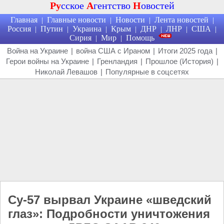
Ру
сское
А
гентство
Н
овостей
Главная
Главные новости
Новости
Лента новостей
|
|
|
|
Россия
Путин
Украина
Крым
ДНР
ЛНР
США
|
|
|
|
|
|
|
Сирия
Мир
Помощь
|
|
Война на Украине
|
война США с Ираном
|
Итоги 2025 года
|
Герои войны на Украине
|
Гренландия
|
Прошлое (История)
|
Николай Левашов
|
Популярные в соцсетях
Су-57 вырвал Украине «шведский
глаз»: Подробности уничтожения