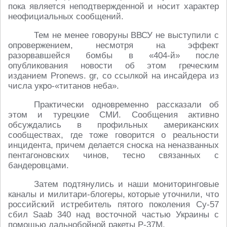
пока является неподтвержденной и носит характер
неофициальных сообщений.
Тем не менее говоруны ВВСУ не выступили с
опровержением, несмотря на эффект
разорвавшейся бомбы в «404-й» после
опубликования новости об этом греческим
изданием Pronews. gr, со ссылкой на инсайдера из
числа укро-«титанов неба».
Практически одновременно рассказали об
этом и турецкие СМИ. Сообщения активно
обсуждались в профильных американских
сообществах, где тоже говорится о реальности
инцидента, причем делается сноска на неназванных
пентагоновских чинов, тесно связанных с
бандеровцами.
Затем подтянулись и наши мониторинговые
каналы и милитари-блогеры, которые уточнили, что
российский истребитель пятого поколения Су-57
сбил Saab 340 над восточной частью Украины с
помощью дальнобойной ракеты Р-37М.