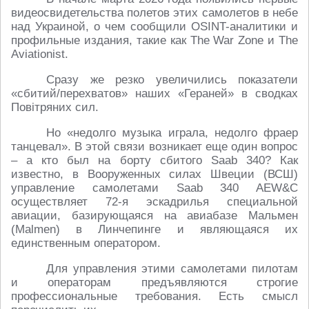
видеосвидетельства полетов этих самолетов в небе
над Украиной, о чем сообщили OSINT-аналитики и
профильные издания, такие как The War Zone и The
Aviationist.
Сразу же резко увеличились показатели
«сбитий/перехватов» наших «Гераней» в сводках
Повiтряних сил.
Но «недолго музыка играла, недолго фраер
танцевал». В этой связи возникает еще один вопрос
– а кто был на борту сбитого Saab 340? Как
известно, в Вооруженных силах Швеции (ВСШ)
управление самолетами Saab 340 AEW&C
осуществляет 72-я эскадрилья специальной
авиации, базирующаяся на авиабазе Мальмен
(Malmen) в Линчепинге и являющаяся их
единственным оператором.
Для управления этими самолетами пилотам
и операторам предъявляются строгие
профессиональные требования. Есть смысл