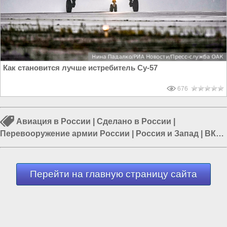
Как становится лучше истребитель Су-57
676
Авиация в России
|
Сделано в России
|
Перевооружение армии России
|
Россия и Запад
|
ВКС
России
|
Промышленность в России
|
F-35
Перейти на главную страницу сайта