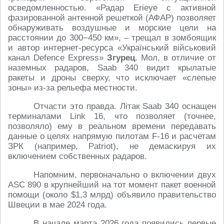
осведомленностью. «Радар Erieye с активной
фазированной антенной решеткой (АФАР) позволяет
обнаруживать воздушные и морские цели на
расстоянии до 300−450 км», – трещал в зомбоящик
и автор интернет-ресурса «Український військовий
канал Defence Express»
Згурец
. Мол, в отличие от
наземных радаров, Saab 340 видит крылатые
ракеты и дроны сверху, что исключает «слепые
зоны» из-за рельефа местности.
Отчасти это правда. Лiтак Saab 340 оснащен
терминалами Link 16, что позволяет (точнее,
позволяло) ему в реальном времени передавать
данные о целях напрямую пилотам F-16 и расчетам
ЗРК (например, Patriot), не демаскируя их
включением собственных радаров.
Напомним, первоначально о включении двух
ASC 890 в крупнейший на тот момент пакет военной
помощи (около $1,3 млрд) объявило правительство
Швеции в мае 2024 года.
В начале марта 2026 года появились первые