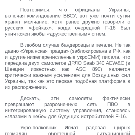
Повторимся, что официалы Украины,
включая командование ВВСУ, вот уже почти сутки
хранят молчание, хотя ранее дружно говорили о
русских «фейках», когда очередной F-16 был
уничтожен якобы «дружественным» огнем.
В любом случае бандеровцы в печали. Не так
давно «Украiнская правда» (заблокирована в РФ, как
и другие нижеперечисленные укроСМИ) писала, что
передача двух самолетов ДРЛО Saab 340 AEW&C (в
Швеции известных как ASC 890) является
критически важным усилением для Воздушных сил
Украины, так как это первая подобная платформа в
их распоряжении.
Дескать, эти самолеты фактически
превращают разрозненную сеть ПВО в
интегрированную систему управления, становясь
«глазами в небе» для будущих истребителей F-16.
Укро-полковник
Игнат
радовал щирых
громадян обретенной ситуационной