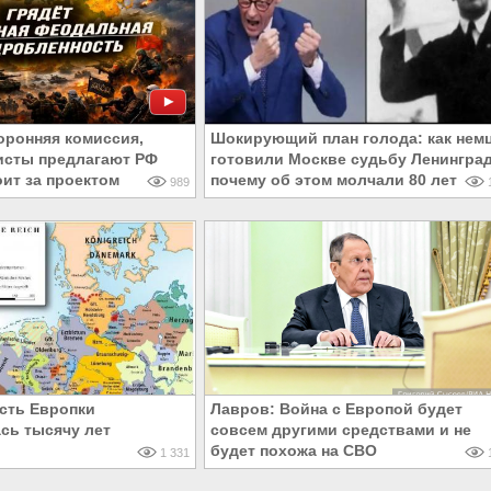
оронняя комиссия,
Шокирующий план голода: как нем
исты предлагают РФ
готовили Москве судьбу Ленинград
оит за проектом
почему об этом молчали 80 лет
989
1
сть Европки
Лавров: Война с Европой будет
сь тысячу лет
совсем другими средствами и не
будет похожа на СВО
1 331
1