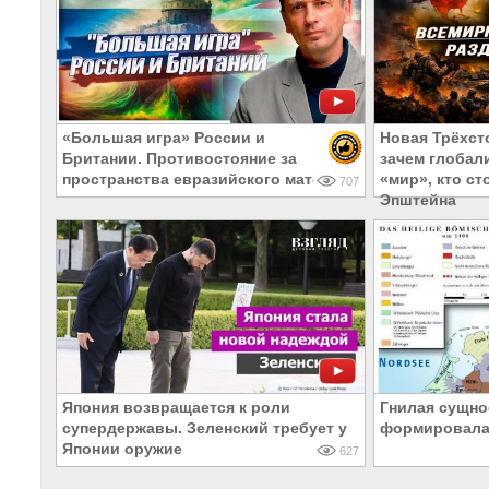
«Большая игра» России и
Новая Трёхст
Британии. Противостояние за
зачем глобал
пространства евразийского материка
«мир», кто ст
707
Эпштейна
Япония возвращается к роли
Гнилая сущно
супердержавы. Зеленский требует у
формировала
Японии оружие
627