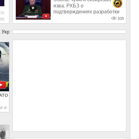
язва. РХБЗ о
подтверждениях разработки
ть
биологического оружи
ик
335
 Украине
|
Европа и Украина
|
Украина и Великобритани
НАТО