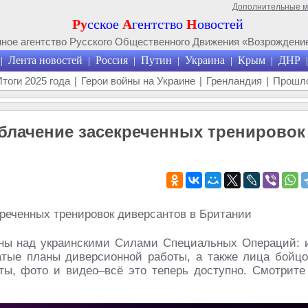
Дополнительные 
Ру
сское
А
гентство
Н
овостей
ое агентство Русского Общественного Движения «Возрождение
Лента новостей
Россия
Путин
Украина
Крым
ДНР
|
|
|
|
|
|
|
Итоги 2025 года
|
Герои войны на Украине
|
Гренландия
|
Прошло
блачение засекреченных тренировок
йны над украинскими Силами Специальных Операций: 
тые планы диверсионной работы, а также лица бойцо
нты, фото и видео–всё это теперь доступно. Смотрите