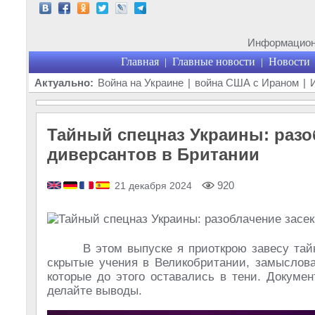
Информационн
Главная
Главные новости
Новости
|
|
Актуально:
Война на Украине
|
война США с Ираном
|
Тайный спецназ Украины: разо
диверсантов в Британии
920
21 декабря 2024
В этом выпуске я приоткрою завесу та
скрытые учения в Великобритании, замыслова
которые до этого оставались в тени. Докуме
делайте выводы.