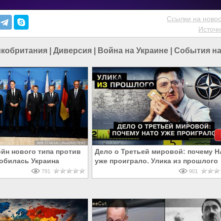
Ссылки на новос
Источн
кобритания
|
Диверсия
|
Война на Украине
|
События на
ойн нового типа против
Дело о Третьей мировой: почему 
обилась Украина
уже проиграло. Улика из прошлого
791
901