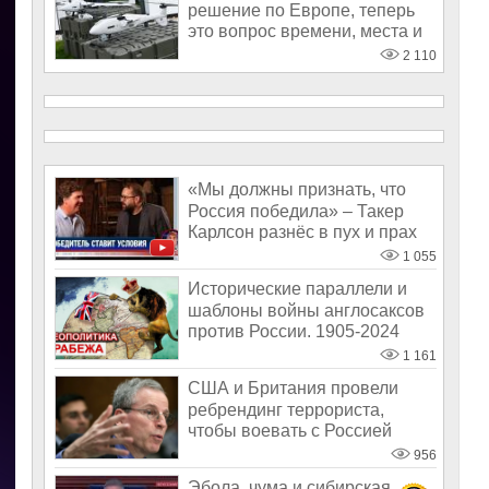
решение по Европе, теперь
это вопрос времени, места и
об
2 110
«Мы должны признать, что
Россия победила» – Такер
Карлсон разнёс в пух и прах
либер
1 055
Исторические параллели и
шаблоны войны англосаксов
против России. 1905-2024
1 161
США и Британия провели
ребрендинг террориста,
чтобы воевать с Россией
956
Эбола, чума и сибирская