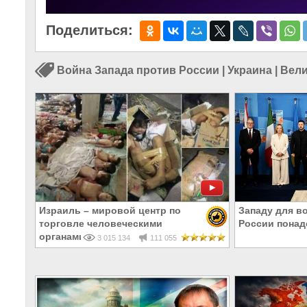
Поделиться:
Война Запада против России
|
Украина
|
Вели
Израиль – мировой центр по
Западу для в
торговле человеческими
России понад
органами
3 015 134
111 055