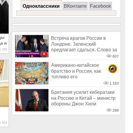
Одноклассники
ВКонтакте
Facebook
цы
Встреча врагов России в
а и
Лондоне. Зеленский
предлагает сдаться. Слово за
 345
Трампом. А
607
Американо-китайское
братство и Россия, как
топливо его
1 183
Британия усилит кибератаки
на Россию и Китай – министр
обороны Джон Хили
289
 924