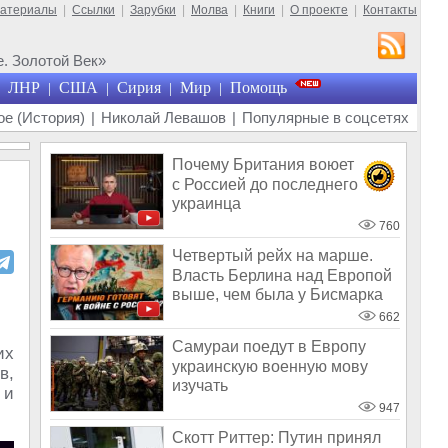
материалы
|
Ссылки
|
Зарубки
|
Молва
|
Книги
|
О проекте
|
Контакты
. Золотой Век»
ЛНР
США
Сирия
Мир
Помощь
|
|
|
|
е (История)
|
Николай Левашов
|
Популярные в соцсетях
Почему Британия воюет
с Россией до последнего
украинца
760
Четвертый рейх на марше.
Власть Берлина над Европой
выше, чем была у Бисмарка
или Г
662
Самураи поедут в Европу
их
украинскую военную мову
в,
изучать
 и
947
Скотт Риттер: Путин принял