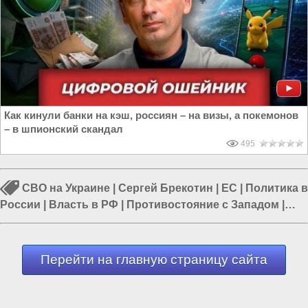
Как кинули банки на кэш, россиян – на визы, а покемонов
– в шпионский скандал
495
СВО на Украине
|
Сергей Брекотин
|
ЕС
|
Политика в
России
|
Власть в РФ
|
Противостояние с Западом
|
США – агрессор
Перейти на главную страницу сайта