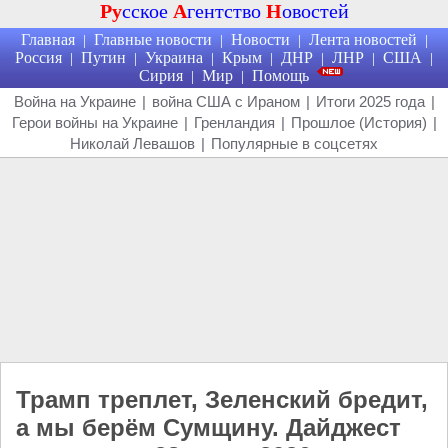
Ру
сское
А
гентство
Н
овостей
Главная
Главные новости
Новости
Лента новостей
|
|
|
|
Россия
Путин
Украина
Крым
ДНР
ЛНР
США
|
|
|
|
|
|
|
Сирия
Мир
Помощь
|
|
Война на Украине
|
война США с Ираном
|
Итоги 2025 года
|
Герои войны на Украине
|
Гренландия
|
Прошлое (История)
|
Николай Левашов
|
Популярные в соцсетях
Трамп треплет, Зеленский бредит,
а мы берём Сумщину. Дайджест