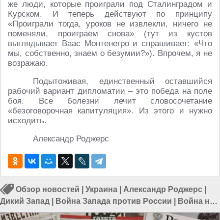
же люди, которые проиграли под Сталинградом и
Курском. И теперь действуют по принципу
«Проиграли тогда, уроков не извлекли, ничего не
поменяли, проиграем снова» (тут из кустов
выглядывает Ваас Монтенегро и спрашивает: «Что
мы, собственно, знаем о безумии?»). Впрочем, я не
возражаю.
Подытоживая, единственный оставшийся
рабочий вариант дипломатии – это победа на поле
боя. Все болезни лечит словосочетание
«безоговорочная капитуляция». Из этого и нужно
исходить.
Александр Роджерс
Обзор новостей
|
Украина
|
Александр Роджерс
|
Дикий Запад
|
Война Запада против России
|
Война на
Украине