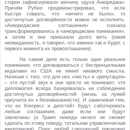
сторон зафиксировали кончину «духа Анкориджа».
Причём Рубио продемонстрировал, что если
быстро соврать, что «ничего не было», то
достигнутые договорённости можно не исполнять.
«Анкориджские соглашения» сначала
трансформировались в «анкориджские понимания»,
а затем и они приказали долго жить (какая
неожиданность, я говорил, что именно так и будет, с
первого момента их провозглашения).
На самом деле есть только одно реальное
понимание, что договариваться с беспринципными
кидалами из США не имеет никакого смысла.
Начиная с того, что для них «честь» и «репутация»
– это пустой звук и они просто не понимают, что
дипломатия всегда базировалась на соблюдении
достигнутых договорённостей (жизнь за лужей
приучила их к безнаказанности). И заканчивая тем,
что их Конгресс и дипстейт будут саботировать
любые соглашения, даже если они будут
заключены (а Трамп никогда ничего не сможет
сделать по этому поводу, тотальная управленческая
импотенция). Плюс любой следующий президент