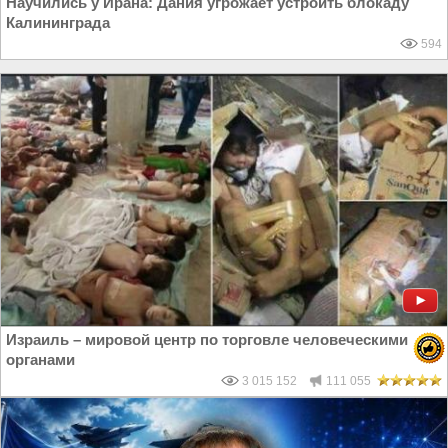
Научились у Ирана: Дания угрожает устроить блокаду
Калининграда
594
Израиль – мировой центр по торговле человеческими
органами
3 015 152
111 055