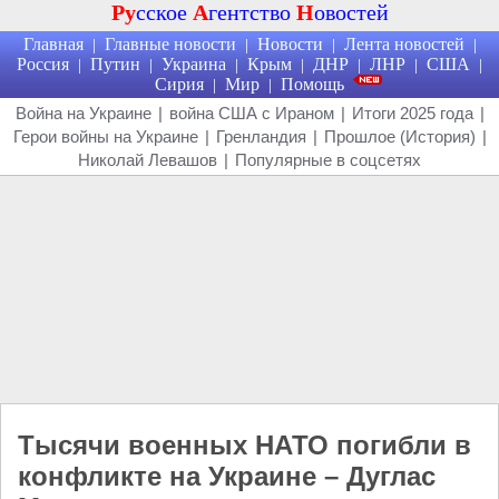
Ру
сское
А
гентство
Н
овостей
Главная
Главные новости
Новости
Лента новостей
|
|
|
|
Россия
Путин
Украина
Крым
ДНР
ЛНР
США
|
|
|
|
|
|
|
Сирия
Мир
Помощь
|
|
Война на Украине
|
война США с Ираном
|
Итоги 2025 года
|
Герои войны на Украине
|
Гренландия
|
Прошлое (История)
|
Николай Левашов
|
Популярные в соцсетях
Тысячи военных НАТО погибли в
конфликте на Украине – Дуглас