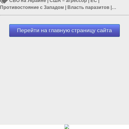
СВО на Украине
|
США – агрессор
|
ЕС
|
Противостояние с Западом
|
Власть паразитов
|
Политика в мире
|
Еврейская хунта Украины
Перейти на главную страницу сайта