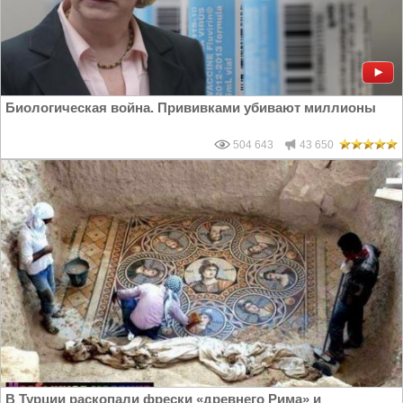
Биологическая война. Прививками убивают миллионы
504 643
43 650
В Турции раскопали фрески «древнего Рима» и