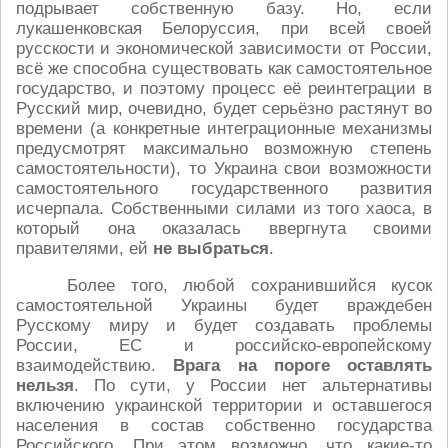
подрывает собственную базу. Но, если
лукашенковская Белоруссия, при всей своей
русскости и экономической зависимости от России,
всё же способна существовать как самостоятельное
государство, и поэтому процесс её реинтеграции в
Русский мир, очевидно, будет серьёзно растянут во
времени (а конкретные интеграционные механизмы
предусмотрят максимально возможную степень
самостоятельности), то Украина свои возможности
самостоятельного государственного развития
исчерпала. Собственными силами из того хаоса, в
который она оказалась ввергнута своими
правителями, ей
не выбраться
.
Более того, любой сохранившийся кусок
самостоятельной Украины будет враждебен
Русскому миру и будет создавать проблемы
России, ЕС и российско-европейскому
взаимодействию.
Врага на пороге оставлять
нельзя
. По сути, у России нет альтернативы
включению украинской территории и оставшегося
населения в состав собственно государства
Российского. При этом возможно, что какие-то