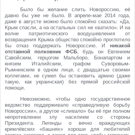
Было бы желание слить Новороссию, её
давно бы уже не было. В апреле-мае 2014 года,
даже в августе можно было спокойно сказать: «Да,
Крым спасли, а на остальных сил не хватило». И на
волне патриотического воодушевления от
возвращения Крыма общество спокойно проглотило
бы отказ поддержать Новороссию. И
никакой
отставной полковник ФСБ
, будь он Евгением
Савойским, герцогом Мальборо, Бонапартом и
князем Италийским, графом Суворовым-
Рымникским в одном лице, с двадцатью своими
коллегами, не сумел бы остановить армию (даже
такую, как украинская) без прямой российской
помощи.
Невозможно, чтобы одно государственное
ведомство поддерживало «справедливую борьбу
Новороссии», а другое «сливало» бы её при полном
непротивлении злу насилием со стороны
Президента. Легенды о вечно враждующих
кремлёвских «башнях» хороши для любителей