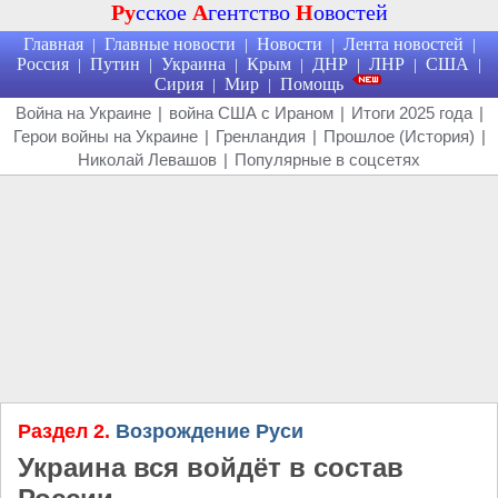
Ру
сское
А
гентство
Н
овостей
Главная
Главные новости
Новости
Лента новостей
|
|
|
|
Россия
Путин
Украина
Крым
ДНР
ЛНР
США
|
|
|
|
|
|
|
Сирия
Мир
Помощь
|
|
Война на Украине
|
война США с Ираном
|
Итоги 2025 года
|
Герои войны на Украине
|
Гренландия
|
Прошлое (История)
|
Николай Левашов
|
Популярные в соцсетях
Раздел 2.
Возрождение Руси
Украина вся войдёт в состав