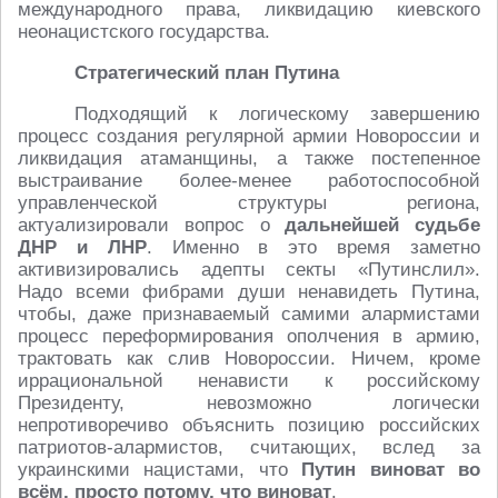
международного права, ликвидацию киевского
неонацистского государства.
Стратегический план Путина
Подходящий к логическому завершению
процесс создания регулярной армии Новороссии и
ликвидация атаманщины, а также постепенное
выстраивание более-менее работоспособной
управленческой структуры региона,
актуализировали вопрос о
дальнейшей судьбе
ДНР и ЛНР
. Именно в это время заметно
активизировались адепты секты «Путинслил».
Надо всеми фибрами души ненавидеть Путина,
чтобы, даже признаваемый самими алармистами
процесс переформирования ополчения в армию,
трактовать как слив Новороссии. Ничем, кроме
иррациональной ненависти к российскому
Президенту, невозможно логически
непротиворечиво объяснить позицию российских
патриотов-алармистов, считающих, вслед за
украинскими нацистами, что
Путин виноват во
всём, просто потому, что виноват
.