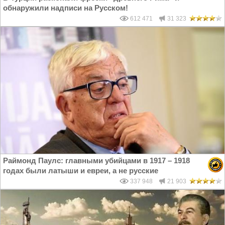
обнаружили надписи на Русском!
612 471
31 323
Раймонд Паулс: главными убийцами в 1917 – 1918
годах были латыши и евреи, а не русские
337 948
21 903