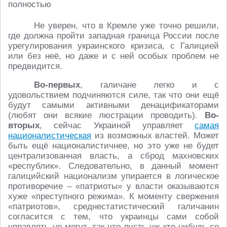
Не уверен, что в Кремле уже точно решили,
где должна пройти западная граница России после
урегулирования украинского кризиса, с Галицией
или без неё, но даже и с ней особых проблем не
предвидится.
Во-первых
, галичане легко и с
удовольствием подчиняются силе, так что они ещё
будут самыми активными денацификаторами
(любят они всякие люстрации проводить).
Во-
вторых
, сейчас Украиной управляет
самая
националистическая
из возможных властей. Может
быть ещё националистичнее, но это уже не будет
централизованная власть, а сброд махновских
«республик». Следовательно, в данный момент
галицийский национализм упирается в логическое
противоречие – «патриоты» у власти оказываются
хуже «преступного режима». К моменту свержения
«патриотов», среднестатистический галичанин
согласится с тем, что украинцы сами собой
управлять не могут, так что пусть уж кто-нибудь со