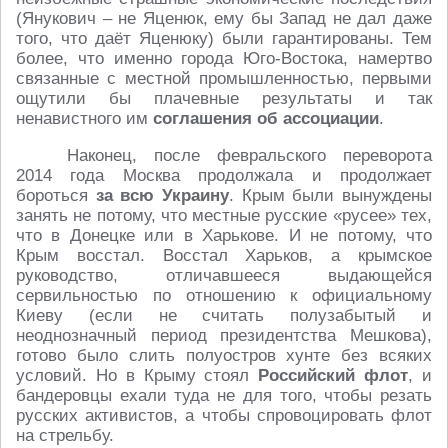
(Янукович – не Яценюк, ему бы Запад не дал даже
того, что даёт Яценюку) были гарантированы. Тем
более, что именно города Юго-Востока, намертво
связанные с местной промышленностью, первыми
ощутили бы плачевные результаты и так
ненавистного им
соглашения об ассоциации
.
Наконец, после февральского переворота
2014 года Москва продолжала и продолжает
бороться
за всю Украину
. Крым были вынуждены
занять не потому, что местные русские «русее» тех,
что в Донецке или в Харькове. И не потому, что
Крым восстал. Восстал Харьков, а крымское
руководство, отличавшееся выдающейся
сервильностью по отношению к официальному
Киеву (если не считать полузабытый и
неоднозначный период президентства Мешкова),
готово было слить полуостров хунте без всяких
условий. Но в Крыму стоял
Российский флот
, и
бандеровцы ехали туда не для того, чтобы резать
русских активистов, а чтобы спровоцировать флот
на стрельбу.