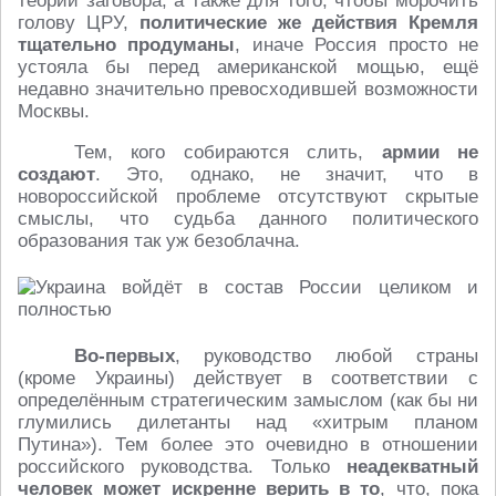
теории заговора, а также для того, чтобы морочить
голову ЦРУ,
политические же действия Кремля
тщательно продуманы
, иначе Россия просто не
устояла бы перед американской мощью, ещё
недавно значительно превосходившей возможности
Москвы.
Тем, кого собираются слить,
армии не
создают
. Это, однако, не значит, что в
новороссийской проблеме отсутствуют скрытые
смыслы, что судьба данного политического
образования так уж безоблачна.
Во-первых
, руководство любой страны
(кроме Украины) действует в соответствии с
определённым стратегическим замыслом (как бы ни
глумились дилетанты над «хитрым планом
Путина»). Тем более это очевидно в отношении
российского руководства. Только
неадекватный
человек может искренне верить в то
, что, пока