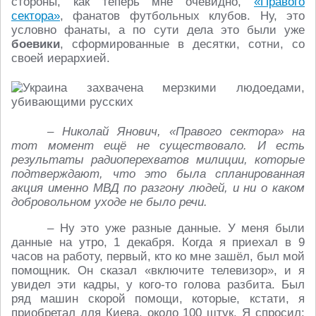
стороны, как теперь мне очевидно,
«Правого
сектора»
, фанатов футбольных клубов. Ну, это
условно фанаты, а по сути дела это были уже
боевики
, сформированные в десятки, сотни, со
своей иерархией.
– Николай Янович, «Правого сектора» на
тот момент ещё не существовало. И есть
результаты радиоперехватов милиции, которые
подтверждают, что это была спланированная
акция именно МВД по разгону людей, и ни о каком
добровольном уходе не было речи.
– Ну это уже разные данные. У меня были
данные на утро, 1 декабря. Когда я приехал в 9
часов на работу, первый, кто ко мне зашёл, был мой
помощник. Он сказал «включите телевизор», и я
увидел эти кадры, у кого-то голова разбита. Был
ряд машин скорой помощи, которые, кстати, я
приобретал для Киева, около 100 штук. Я спросил: