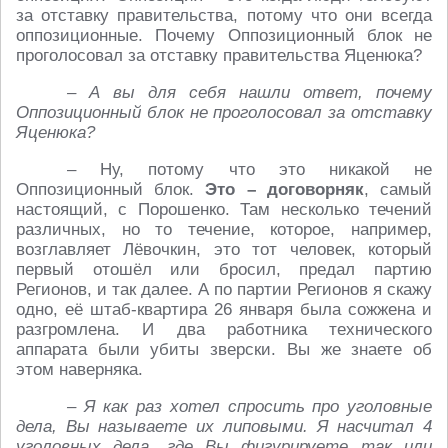
за отставку правительства, потому что они всегда
оппозиционные. Почему Оппозиционный блок не
проголосовал за отставку правительства Яценюка?
– А вы для себя нашли ответ, почему
Оппозиционный блок не проголосовал за отставку
Яценюка?
– Ну, потому что это никакой не
Оппозиционный блок.
Это – договорняк
, самый
настоящий, с Порошенко. Там несколько течений
различных, но то течение, которое, например,
возглавляет Лёвочкин, это тот человек, который
первый отошёл или бросил, предал партию
Регионов, и так далее. А по партии Регионов я скажу
одно, её штаб-квартира 26 января была сожжена и
разгромлена. И два работника технического
аппарата были убиты зверски. Вы же знаете об
этом наверняка.
– Я как раз хотел спросить про уголовные
дела, Вы называете их липовыми. Я насчитал 4
уголовных дела, где Вы фигурируете так или