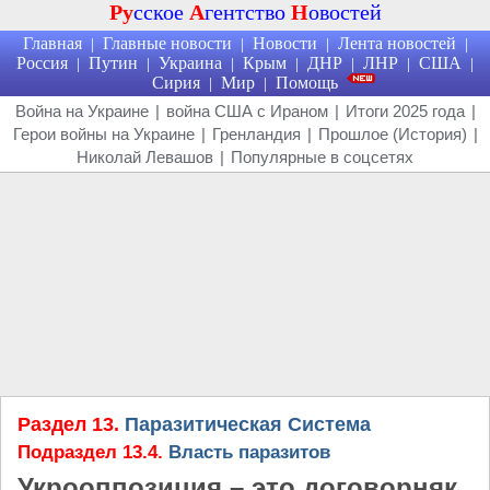
Ру
сское
А
гентство
Н
овостей
Главная
Главные новости
Новости
Лента новостей
|
|
|
|
Россия
Путин
Украина
Крым
ДНР
ЛНР
США
|
|
|
|
|
|
|
Сирия
Мир
Помощь
|
|
Война на Украине
|
война США с Ираном
|
Итоги 2025 года
|
Герои войны на Украине
|
Гренландия
|
Прошлое (История)
|
Николай Левашов
|
Популярные в соцсетях
Раздел 13.
Паразитическая Система
Подраздел 13.4.
Власть паразитов
Укрооппозиция – это договорняк