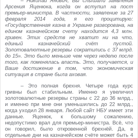
– Николай Янович, Вы слышали заявления
Арсения Яценюка, когда он вступил на пост
премьер-министра. В частности, заявление за 27
февраля 2014 года, я его процитирую:
«Государственная казна в Украине разворована, на
едином казначейском счету находится 4,3 млн.
гривен. Этих средств не хватит ни на что,
единый казначейский счёт пустой.
Золотовалютные резервы сократились с 37 млрд.
до 15». Это было меньше чем через неделю после
того, как поменялась власть. Это, получается, и
Ваше достижение в том, что экономическая
ситуация в стране была аховая.
– Это полная брехня. Четыре года курс
гривны был стабильным. Именно я увеличил
золотовалютные резервы страны с 22 до 36 млрд.,
и именно при мне они уменьшились до 22 млрд.,
когда уходил 28 января. Любой сайт НБУ имеет эти
данные. Яценюк, к большому сожалению,
недопустимо врал для премьер-министра. Всё, что
он говорил, было откровенной брехнёй. Да, в
отдельные дни на казначейском счёте может быть 4