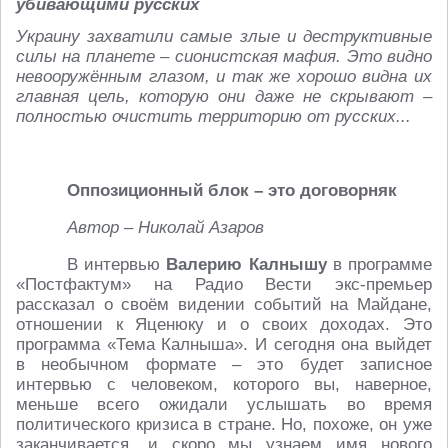
убивающими русских
Украину захватили самые злые и деструктивные
силы на планете – сионистская мафия. Это видно
невооружённым глазом, и так же хорошо видна их
главная цель, которую они даже не скрывают –
полностью очистить территорию от русских...
Оппозиционный блок – это договорняк
Автор – Николай Азаров
В интервью
Валерию Калнышу
в программе
«Постфактум» на Радио Вести экс-премьер
рассказал о своём видении событий на Майдане,
отношении к Яценюку и о своих доходах. Это
программа «Тема Калныша». И сегодня она выйдет
в необычном формате – это будет записное
интервью с человеком, которого вы, наверное,
меньше всего ожидали услышать во время
политического кризиса в стране. Но, похоже, он уже
заканчивается, и скоро мы узнаем имя нового