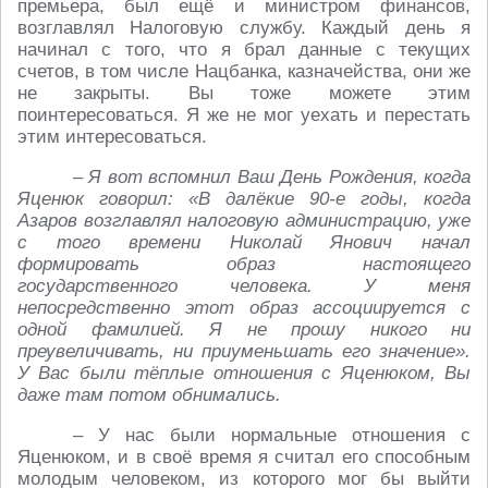
премьера, был ещё и министром финансов,
возглавлял Налоговую службу. Каждый день я
начинал с того, что я брал данные с текущих
счетов, в том числе Нацбанка, казначейства, они же
не закрыты. Вы тоже можете этим
поинтересоваться. Я же не мог уехать и перестать
этим интересоваться.
– Я вот вспомнил Ваш День Рождения, когда
Яценюк говорил: «В далёкие 90-е годы, когда
Азаров возглавлял налоговую администрацию, уже
с того времени Николай Янович начал
формировать образ настоящего
государственного человека. У меня
непосредственно этот образ ассоциируется с
одной фамилией. Я не прошу никого ни
преувеличивать, ни приуменьшать его значение».
У Вас были тёплые отношения с Яценюком, Вы
даже там потом обнимались.
– У нас были нормальные отношения с
Яценюком, и в своё время я считал его способным
молодым человеком, из которого мог бы выйти