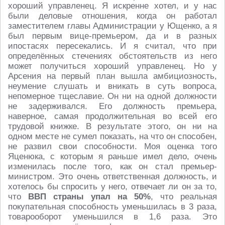
хороший управленец. Я искренне хотел, и у нас
были деловые отношения, когда он работал
заместителем главы Администрации у Ющенко, а я
был первым вице-премьером, да и в разных
ипостасях пересекались. И я считал, что при
определённых стечениях обстоятельств из него
может получиться хороший управленец. Но у
Арсения на первый план вышла амбициозность,
неумение слушать и вникать в суть вопроса,
непомерное тщеславие. Он ни на одной должности
не задерживался. Его должность премьера,
наверное, самая продолжительная во всей его
трудовой книжке. В результате этого, он ни на
одном месте не сумел показать, на что он способен,
не развил свои способности. Моя оценка того
Яценюка, с которым я раньше имел дело, очень
изменилась после того, как он стал премьер-
министром. Это очень ответственная должность, и
хотелось бы спросить у него, отвечает ли он за то,
что
ВВП страны упал на 50%
, что реальная
покупательная способность уменьшилась в 3 раза,
товарооборот уменьшился в 1,6 раза. Это