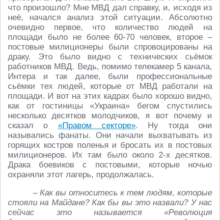
что произошло? Мне МВД дал справку, и, исходя из
неё, начался анализ этой ситуации. Абсолютно
очевидно первое, что количество людей на
площади было не более 60-70 человек, второе –
постовые милиционеры были спровоцированы на
драку. Это было видно с технических сьёмок
работников МВД. Ведь, помимо телекамер 5 канала,
Интера и так далее, были профессиональные
сьёмки тех людей, которые от МВД работали на
площади. И вот на этих кадрах было хорошо видно,
как от гостиницы «Украина» бегом спустились
несколько десятков молодчиков, я вот почему и
сказал о
«Правом секторе»
. Ну тогда они
назывались фанаты. Они начали выхватывать из
горящих костров поленья и бросать их в постовых
милиционеров. Их там было около 2-х десятков.
Драка боевиков с постовыми, которые ночью
охраняли этот лагерь, продолжалась.
– Как вы относитесь к тем людям, которые
стояли на Майдане? Как бы вы это назвали? У нас
сейчас это называется «Революция