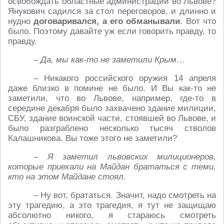
освобождать областные администрации во Львове?
Янукович садился за стол переговоров, и длинно и
нудно
договаривался, а его обманывали
. Вот что
было. Поэтому давайте уж если говорить правду, то
правду.
– Да, мы как-то не заметили Крым…
– Никакого российского оружия 14 апреля
даже близко в помине не было. И Вы как-то не
заметили, что во Львове, например, где-то в
середине декабря было захвачено здание милиции,
СБУ, здание воинской части, стоявшей во Львове, и
было разграблено несколько тысяч стволов
Калашникова. Вы тоже этого не заметили?
– Я заметил львовских милиционеров,
которые приехали на Майдан брататься с теми,
кто на этом Майдане стоял.
– Ну вот, брататься. Значит, надо смотреть на
эту трагедию, а это трагедия, я тут не защищаю
абсолютно никого, я стараюсь смотреть