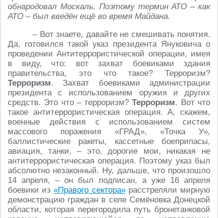
обнародовал Москаль. Поэтому термин АТО – как
АТО – был введён ещё во время Майдана.
– Вот знаете, давайте не смешивать понятия.
Да, готовился такой указ президента Януковича о
проведении Антитеррористической операции, имея
в виду, что: вот захват боевиками здания
правительства, это что такое? Терроризм?
Терроризм
. Захват боевиками администрации
президента с использованием оружия и других
средств. Это что – терроризм?
Терроризм
. Вот что
такое антитеррористическая операция. А, скажем,
военные действия с использованием систем
массового поражения «ГРАД», «Точка У»,
баллистические ракеты, кассетные боеприпасы,
авиация, танки, – это, дорогие мои, никакая не
антитеррористическая операция. Поэтому указ был
абсолютно незаконный. Ну, дальше, что произошло
14 апреля, – он был подписан, а уже 16 апреля
боевики из
«Правого сектора»
расстреляли мирную
демонстрацию граждан в селе Семёновка Донецкой
области, которая перегородила путь бронетанковой