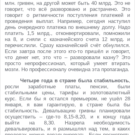
млн. гривен, на другой может быть 40 млрд. Это не
говорит, что всё разворовано и растрачено. Это
говорит о ритмичности поступления платежей и
проведения выплат. Например, сегодня наступил
день очередного платежа по внешнему долгу. Надо
платить 1,5 млрд., отконвертировали, помножили
на 8, и сняли с казначейского счета 12 млрд. и
перечислили. Сразу казначейский счёт обнулился.
Если завтра после этого кто-то пришёл и говорит,
что денег нет, это что – разворовали казну? Это
просто непрофессионал, который умеет втирать
мозги. Но профессионалу очевидна эта пропаганда.
Четыре года в стране была стабильность
,
росли заработные платы, пенсии, были
стабильными цены, тарифы и золотовалютный
курс. Если бы я остался премьером, не ушёл 28
января, я вам гарантирую, в стране была бы
стабильность. Девальвацию гривны планировали
осуществить – где-то 8,15-8,20, и к концу года
выйти на 8,30. Назрела необходимость
девальвировать, и я размышлял над тем, в каких
пределах можно девальвировать. Если посмотреть