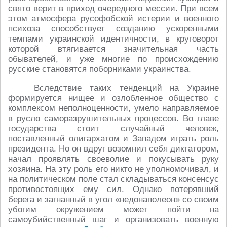
свято верит в приход очередного мессии. При всем
этом атмосфера русофобской истерии и военного
психоза способствует созданию ускоренными
темпами украинской идентичности, в круговорот
которой втягивается значительная часть
обывателей, и уже многие по происхождению
русские становятся поборниками украинства.
Вследствие таких тенденций на Украине
формируется нищее и озлобленное общество с
комплексом неполноценности, умело направляемое
в русло саморазрушительных процессов. Во главе
государства стоит случайный человек,
поставленный олигархатом и Западом играть роль
президента. Но он вдруг возомнил себя диктатором,
начал проявлять своеволие и покусывать руку
хозяина. На эту роль его никто не уполномочивал, и
на политическом поле стал складываться консенсус
противостоящих ему сил. Однако потерявший
берега и загнанный в угол «недонаполеон» со своим
убогим окружением может пойти на
самоубийственный шаг и организовать военную