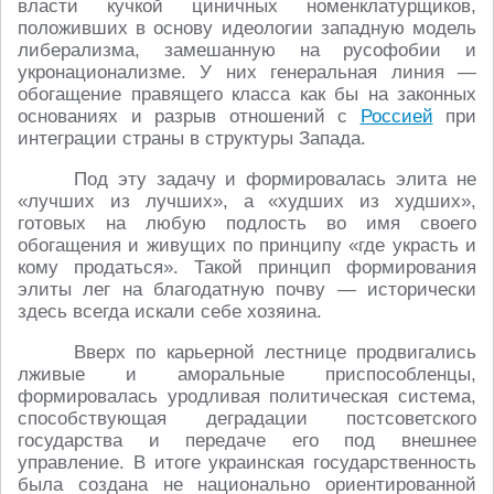
власти кучкой циничных номенклатурщиков,
положивших в основу идеологии западную модель
либерализма, замешанную на русофобии и
укронационализме. У них генеральная линия ―
обогащение правящего класса как бы на законных
основаниях и разрыв отношений с
Россией
при
интеграции страны в структуры Запада.
Под эту задачу и формировалась элита не
«лучших из лучших», а «худших из худших»,
готовых на любую подлость во имя своего
обогащения и живущих по принципу «где украсть и
кому продаться». Такой принцип формирования
элиты лег на благодатную почву ― исторически
здесь всегда искали себе хозяина.
Вверх по карьерной лестнице продвигались
лживые и аморальные приспособленцы,
формировалась уродливая политическая система,
способствующая деградации постсоветского
государства и передаче его под внешнее
управление. В итоге украинская государственность
была создана не национально ориентированной