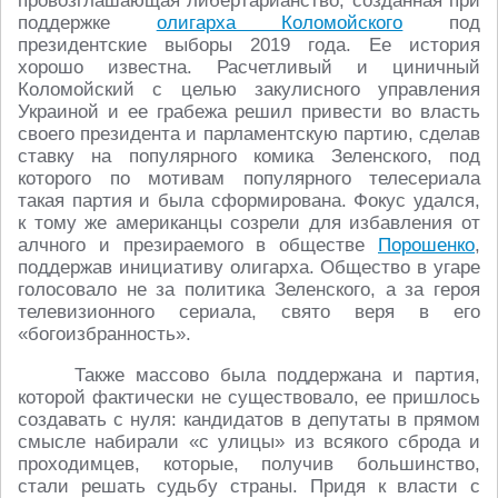
провозглашающая либертарианство, созданная при
поддержке
олигарха Коломойского
под
президентские выборы 2019 года. Ее история
хорошо известна. Расчетливый и циничный
Коломойский с целью закулисного управления
Украиной и ее грабежа решил привести во власть
своего президента и парламентскую партию, сделав
ставку на популярного комика Зеленского, под
которого по мотивам популярного телесериала
такая партия и была сформирована. Фокус удался,
к тому же американцы созрели для избавления от
алчного и презираемого в обществе
Порошенко
,
поддержав инициативу олигарха. Общество в угаре
голосовало не за политика Зеленского, а за героя
телевизионного сериала, свято веря в его
«богоизбранность».
Также массово была поддержана и партия,
которой фактически не существовало, ее пришлось
создавать с нуля: кандидатов в депутаты в прямом
смысле набирали «с улицы» из всякого сброда и
проходимцев, которые, получив большинство,
стали решать судьбу страны. Придя к власти с