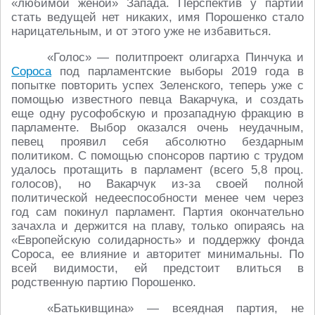
«любимой женой» Запада. Перспектив у партии
стать ведущей нет никаких, имя Порошенко стало
нарицательным, и от этого уже не избавиться.
«Голос» ― политпроект олигарха Пинчука и
Сороса
под парламентские выборы 2019 года в
попытке повторить успех Зеленского, теперь уже с
помощью известного певца Вакарчука, и создать
еще одну русофобскую и прозападную фракцию в
парламенте. Выбор оказался очень неудачным,
певец проявил себя абсолютно бездарным
политиком. С помощью спонсоров партию с трудом
удалось протащить в парламент (всего 5,8 проц.
голосов), но Вакарчук из-за своей полной
политической недееспособности менее чем через
год сам покинул парламент. Партия окончательно
зачахла и держится на плаву, только опираясь на
«Европейскую солидарность» и поддержку фонда
Сороса, ее влияние и авторитет минимальны. По
всей видимости, ей предстоит влиться в
родственную партию Порошенко.
«Батькивщина» ― всеядная партия, не