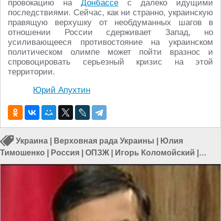
провокацию на
Донбассе
с далеко идущими
последствиями. Сейчас, как ни странно, украинскую
правящую верхушку от необдуманных шагов в
отношении России сдерживает Запад, но
усиливающееся противостояние на украинском
политическом олимпе может пойти вразнос и
спровоцировать серьезный кризис на этой
территории.
Юрий Апухтин
Украина
|
Верховная рада Украины
|
Юлия
Тимошенко
|
Россия
|
ОПЗЖ
|
Игорь Коломойский
|
Виктор Медведчук
|
Пётр Порошенко