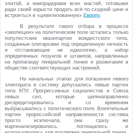
элитой, а компрадорами всех мастей, готовыми
ради своей корысти продать всё по сходной цене и
встроиться в «цивилизованную»
Европу
.
В результате такого отбора в процессе
«эволюции» на политическом поле остались только
популистские квазипартии вождистского типа,
созданные олигархами под определенную личность
и отстаивающие не идеологию, а набор
определенных лозунгов и штампов, направленных
на пропаганду генеральной линии и разжигание в
обществе соответствующих настроений.
На начальных этапах для погашения левого
электората в систему допускались левые партии
типа КПУ, Прогрессивных социалистов и Союза
левых сил, которые целенаправленно
дискредитировались и со временем
выбрасывались с политического поля. Влиятельные
партии пророссийской направленности система
просто исключала, они сразу же
маргинализировались, поглощались и
использовались для поддержки генеральной линии.