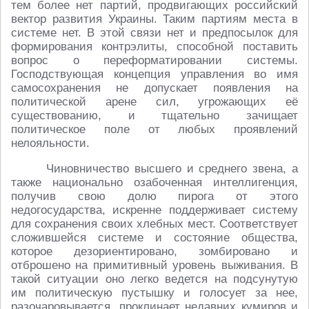
тем более нет партий, продвигающих российский
вектор развития Украины. Таким партиям места в
системе нет. В этой связи нет и предпосылок для
формирования контрэлиты, способной поставить
вопрос о переформатировании системы.
Господствующая концепция управления во имя
самосохранения не допускает появления на
политической арене сил, угрожающих её
существованию, и тщательно зачищает
политическое поле от любых проявлений
нелояльности.
Чиновничество высшего и среднего звена, а
также национально озабоченная интеллигенция,
получив свою долю пирога от этого
недогосударства, искренне поддерживает систему
для сохранения своих хлебных мест. Соответствует
сложившейся системе и состояние общества,
которое дезориентировано, зомбировано и
отброшено на примитивный уровень выживания. В
такой ситуации оно легко ведется на подсунутую
им политическую пустышку и голосует за нее,
разочаровывается, проклинает недавних кумиров и