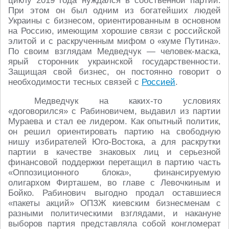
циклу 2019 года нуждался в собственной партии.
При этом он был одним из богатейших людей
Украины с бизнесом, ориентированным в основном
на Россию, имеющим хорошие связи с российской
элитой и с раскрученным мифом о «куме Путина».
По своим взглядам Медведчук ― человек-маска,
ярый сторонник украинской государственности.
Защищая свой бизнес, он постоянно говорит о
необходимости тесных связей с
Россией
.
Медведчук на каких-то условиях
«договорился» с Рабиновичем, выдавил из партии
Мураева и стал ее лидером. Как опытный политик,
он решил ориентировать партию на свободную
нишу избирателей Юго-Востока, а для раскрутки
партии в качестве знаковых лиц и серьезной
финансовой поддержки перетащил в партию часть
«Оппозиционного блока», финансируемую
олигархом Фирташем, во главе с Левочкиным и
Бойко. Рабинович выгодно продал оставшиеся
«пакеты акций» ОПЗЖ киевским бизнесменам с
разными политическими взглядами, и накануне
выборов партия представляла собой конгломерат