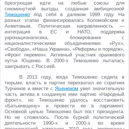
брезгующая идти на любые союзы для
сиюминутной выгоды, созданная амбициозной
Тимошенко
под себя в далеком 1999 году. На
разных этапах финансировалась Коломойским и
Ахметовым. Политическая направленность ―
интеграция в ЕС и НАТО, поддержка
укронационализма, блокирование с
националистическими объединениями «Рух»,
«Свобода», «Наша Украина», «Реформы и порядок»,
«Фронт перемен». Активный участник оранжевого
путча Ющенко. В 2000-х Тимошенко пыталась
заигрывать с Россией.
В 2013 году, когда Тимошенко сидела в
тюрьме, власть в партии перехватил ее соратник
Турчинов и вместе с
Яценюком
увел значительную
часть актива в созданную ими партию «Народный
фронт», но Тимошенко удалось восстановить
«Батькивщину» и провести ее в парламент.
Основной целью Тимошенко был пост президента.
Но не сложилось. После бурной политической
деятельности 1990-х и 2000-х во время
президентской кампании 2010 года американцы