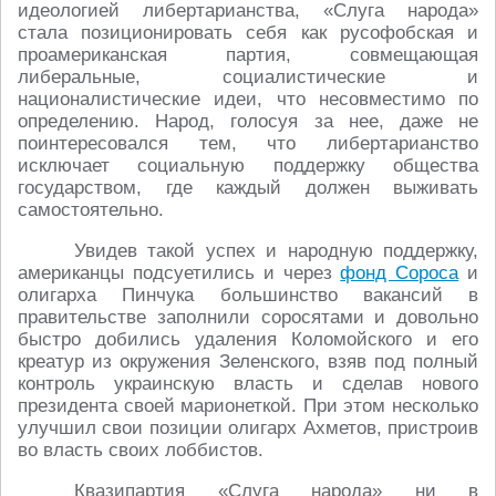
идеологией либертарианства, «Слуга народа»
стала позиционировать себя как русофобская и
проамериканская партия, совмещающая
либеральные, социалистические и
националистические идеи, что несовместимо по
определению. Народ, голосуя за нее, даже не
поинтересовался тем, что либертарианство
исключает социальную поддержку общества
государством, где каждый должен выживать
самостоятельно.
Увидев такой успех и народную поддержку,
американцы подсуетились и через
фонд Сороса
и
олигарха Пинчука большинство вакансий в
правительстве заполнили соросятами и довольно
быстро добились удаления Коломойского и его
креатур из окружения Зеленского, взяв под полный
контроль украинскую власть и сделав нового
президента своей марионеткой. При этом несколько
улучшил свои позиции олигарх Ахметов, пристроив
во власть своих лоббистов.
Квазипартия «Слуга народа» ни в