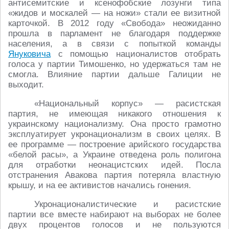
антисемитские и ксенофобские лозунги типа
«жидов и москалей ― на ножи» стали ее визитной
карточкой. В 2012 году «Свобода» неожиданно
прошла в парламент не благодаря поддержке
населения, а в связи с попыткой команды
Януковича
с помощью националистов отобрать
голоса у партии Тимошенко, но удержаться там не
смогла. Влияние партии дальше Галиции не
выходит.
«Национальный корпус» ― расистская
партия, не имеющая никакого отношения к
украинскому национализму. Она просто грамотно
эксплуатирует укронационализм в своих целях. В
ее программе ― построение арийского государства
«белой расы», а Украине отведена роль полигона
для отработки неонацистских идей. Посла
отстранения Авакова партия потеряла властную
крышу, и на ее активистов начались гонения.
Укронационалистические и расистские
партии все вместе набирают на выборах не более
двух процентов голосов и не пользуются