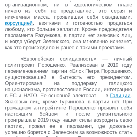
организационном, ни в идеологическом плане
ничего из себя не представляет, это серая и
никчемная масса, проявившая себя скандалами,
коррупцией
, взятками и готовностью продаться
любому, кто больше заплатит. Кроме председателя
парламента Разумкова, в партии нет знаковых лиц,
и когда уберут Зеленского, она мгновенно исчезнет,
как это происходило и ранее с такими проектами.
«Европейская солидарность» ― личный
политпроект Порошенко. Реализован в 2019 году
переименованием партии «Блок Петра Порошенко»,
существовавшей в бытность его президентом.
Ориентирована на поддержку галицкого
национализма, противостояние России, интеграцию
в ЕС и НАТО. Ее основной электорат ― в
Галиции
.
Знаковых лиц, кроме Турчинова, в партии нет. При
громадном антирейтинге Порошенко проявил себя
настоящим бойцом и после унизительного
проигрыша в 2019 году нашел силы возродить свою
партию, провел ее в парламент, где довольно
успешно борется с Зеленским за возможность стать