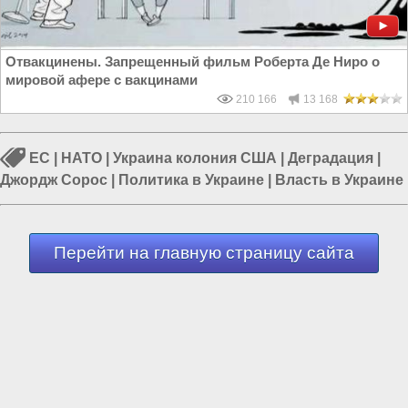
Отвакцинены. Запрещенный фильм Роберта Де Ниро о
мировой афере с вакцинами
210 166
13 168
ЕС
|
НАТО
|
Украина колония США
|
Деградация
|
Джордж Сорос
|
Политика в Украине
|
Власть в Украине
Перейти на главную страницу сайта