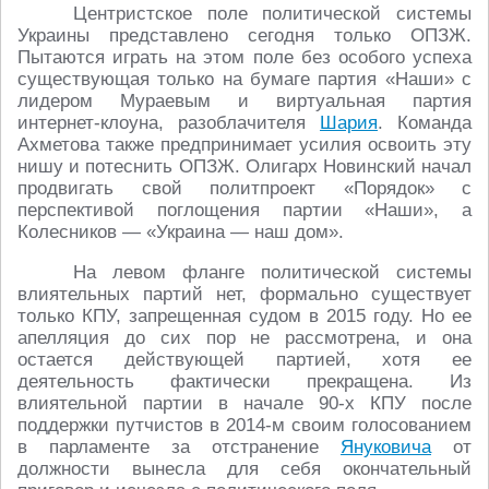
Центристское поле политической системы
Украины представлено сегодня только ОПЗЖ.
Пытаются играть на этом поле без особого успеха
существующая только на бумаге партия «Наши» с
лидером Мураевым и виртуальная партия
интернет-клоуна, разоблачителя
Шария
. Команда
Ахметова также предпринимает усилия освоить эту
нишу и потеснить ОПЗЖ. Олигарх Новинский начал
продвигать свой политпроект «Порядок» с
перспективой поглощения партии «Наши», а
Колесников ― «Украина ― наш дом».
На левом фланге политической системы
влиятельных партий нет, формально существует
только КПУ, запрещенная судом в 2015 году. Но ее
апелляция до сих пор не рассмотрена, и она
остается действующей партией, хотя ее
деятельность фактически прекращена. Из
влиятельной партии в начале 90-х КПУ после
поддержки путчистов в 2014-м своим голосованием
в парламенте за отстранение
Януковича
от
должности вынесла для себя окончательный