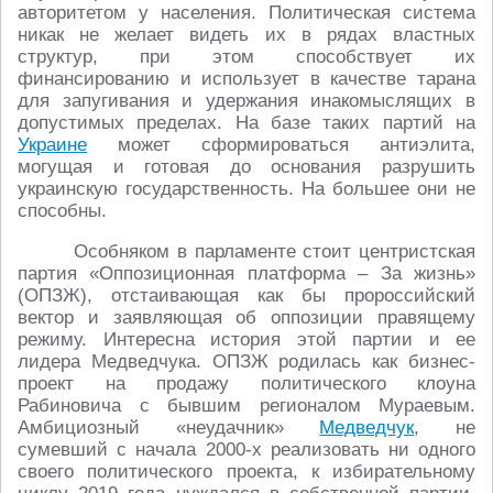
авторитетом у населения. Политическая система
никак не желает видеть их в рядах властных
структур, при этом способствует их
финансированию и использует в качестве тарана
для запугивания и удержания инакомыслящих в
допустимых пределах. На базе таких партий на
Украине
может сформироваться антиэлита,
могущая и готовая до основания разрушить
украинскую государственность. На большее они не
способны.
Особняком в парламенте стоит центристская
партия «Оппозиционная платформа – За жизнь»
(ОПЗЖ), отстаивающая как бы пророссийский
вектор и заявляющая об оппозиции правящему
режиму. Интересна история этой партии и ее
лидера Медведчука. ОПЗЖ родилась как бизнес-
проект на продажу политического клоуна
Рабиновича с бывшим регионалом Мураевым.
Амбициозный «неудачник»
Медведчук
, не
сумевший с начала 2000-х реализовать ни одного
своего политического проекта, к избирательному