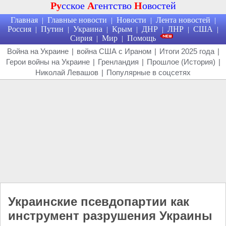
Ру
сское
А
гентство
Н
овостей
Главная
Главные новости
Новости
Лента новостей
|
|
|
|
Россия
Путин
Украина
Крым
ДНР
ЛНР
США
|
|
|
|
|
|
|
Сирия
Мир
Помощь
|
|
Война на Украине
|
война США с Ираном
|
Итоги 2025 года
|
Герои войны на Украине
|
Гренландия
|
Прошлое (История)
|
Николай Левашов
|
Популярные в соцсетях
Украинские псевдопартии как
инструмент разрушения Украины