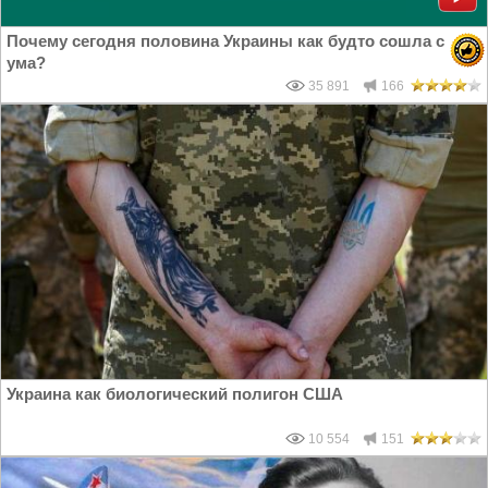
Почему сегодня половина Украины как будто сошла с
ума?
35 891
166
Украина как биологический полигон США
10 554
151