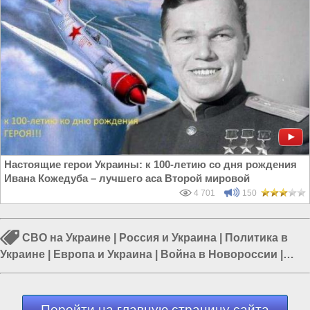
Настоящие герои Украины: к 100-летию со дня рождения
Ивана Кожедуба – лучшего аса Второй мировой
4 701
150
СВО на Украине
|
Россия и Украина
|
Политика в
Украине
|
Европа и Украина
|
Война в Новороссии
|
Гражданская война на Украине
|
Война Запада против
России
Перейти на главную страницу сайта