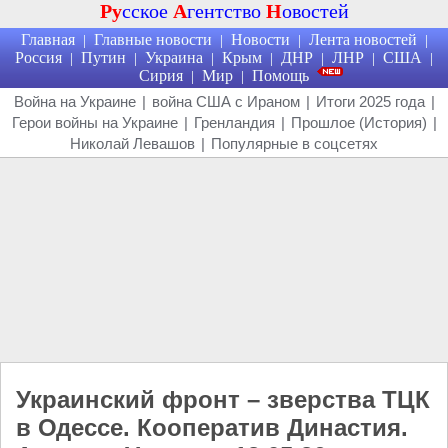
Ру
сское
А
гентство
Н
овостей
Главная
Главные новости
Новости
Лента новостей
|
|
|
|
Россия
Путин
Украина
Крым
ДНР
ЛНР
США
|
|
|
|
|
|
|
Сирия
Мир
Помощь
|
|
Война на Украине
|
война США с Ираном
|
Итоги 2025 года
|
Герои войны на Украине
|
Гренландия
|
Прошлое (История)
|
Николай Левашов
|
Популярные в соцсетях
Украинский фронт – зверства ТЦК
в Одессе. Кооператив Династия.