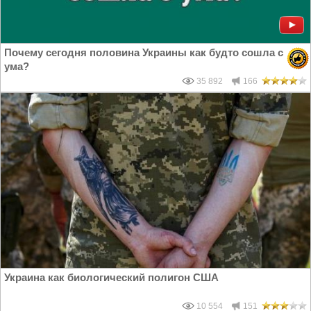
Почему сегодня половина Украины как будто сошла с
ума?
35 892
166
Украина как биологический полигон США
10 554
151