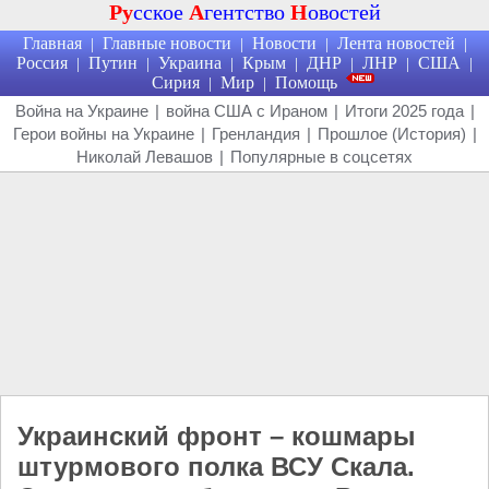
Ру
сское
А
гентство
Н
овостей
Главная
Главные новости
Новости
Лента новостей
|
|
|
|
Россия
Путин
Украина
Крым
ДНР
ЛНР
США
|
|
|
|
|
|
|
Сирия
Мир
Помощь
|
|
Война на Украине
|
война США с Ираном
|
Итоги 2025 года
|
Герои войны на Украине
|
Гренландия
|
Прошлое (История)
|
Николай Левашов
|
Популярные в соцсетях
Украинский фронт – кошмары
штурмового полка ВСУ Скала.