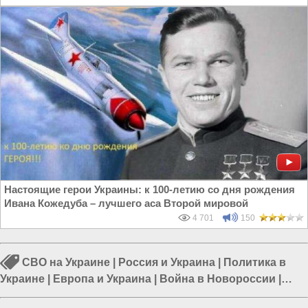
Настоящие герои Украины: к 100-летию со дня рождения
Ивана Кожедуба – лучшего аса Второй мировой
4 701
150
СВО на Украине
|
Россия и Украина
|
Политика в
Украине
|
Европа и Украина
|
Война в Новороссии
|
Гражданская война на Украине
|
Война Запада против