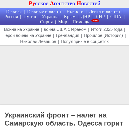
Ру
сское
А
гентство
Н
овостей
Главная
Главные новости
Новости
Лента новостей
|
|
|
|
Россия
Путин
Украина
Крым
ДНР
ЛНР
США
|
|
|
|
|
|
|
Сирия
Мир
Помощь
|
|
Война на Украине
|
война США с Ираном
|
Итоги 2025 года
|
Герои войны на Украине
|
Гренландия
|
Прошлое (История)
|
Николай Левашов
|
Популярные в соцсетях
Украинский фронт – налет на
Самарскую область. Одесса горит