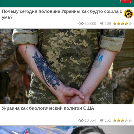
Почему сегодня половина Украины как будто сошла с
ума?
35 888
166
Украина как биологический полигон США
10 554
151