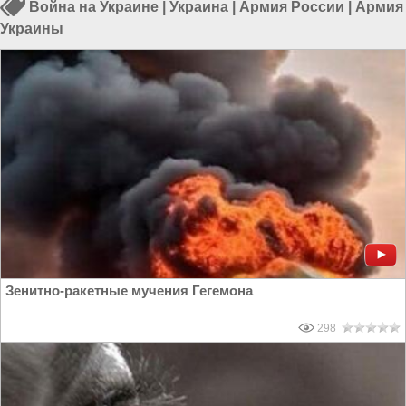
Война на Украине
|
Украина
|
Армия России
|
Армия
Украины
Зенитно-ракетные мучения Гегемона
298