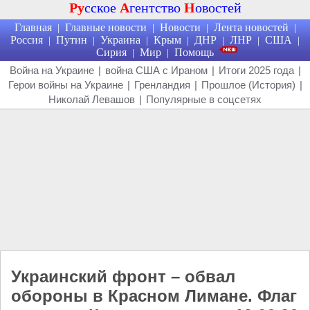
Ру
сское
А
гентство
Н
овостей
Главная
Главные новости
Новости
Лента новостей
|
|
|
|
Россия
Путин
Украина
Крым
ДНР
ЛНР
США
|
|
|
|
|
|
|
Сирия
Мир
Помощь
|
|
Война на Украине
|
война США с Ираном
|
Итоги 2025 года
|
Герои войны на Украине
|
Гренландия
|
Прошлое (История)
|
Николай Левашов
|
Популярные в соцсетях
Украинский фронт – обвал
обороны в Красном Лимане. Флаг