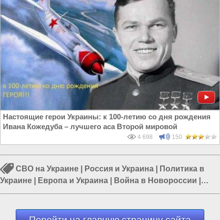
Настоящие герои Украины: к 100-летию со дня рождения
Ивана Кожедуба – лучшего аса Второй мировой
4 698
150
СВО на Украине
|
Россия и Украина
|
Политика в
Украине
|
Европа и Украина
|
Война в Новороссии
|
Гражданская война на Украине
|
Война Запада против
России
Перейти на главную страницу сайта