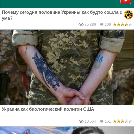
Почему сегодня половина Украины как будто сошла с
ума?
35 886
166
Украина как биологический полигон США
10 554
151