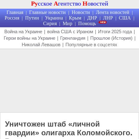
Ру
сское
А
гентство
Н
овостей
Главная
Главные новости
Новости
Лента новостей
|
|
|
|
Россия
Путин
Украина
Крым
ДНР
ЛНР
США
|
|
|
|
|
|
|
Сирия
Мир
Помощь
|
|
Война на Украине
|
война США с Ираном
|
Итоги 2025 года
|
Герои войны на Украине
|
Гренландия
|
Прошлое (История)
|
Николай Левашов
|
Популярные в соцсетях
Уничтожен штаб «личной
гвардии» олигарха Коломойского.