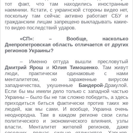
тот факт, что там находились иностранные
наемники. Кстати, с украинской стороны видео нет,
поскольку там сейчас активно работает СБУ и
гражданским лицам запрещено выкладывать какие-
то видео последствий ударов.
«СП»: – Вообще, насколько
Днепропетровская область отличается от других
регионов Украины?
– Именно оттуда вышли пресловутый
Дмитрий Ярош
и
Юлия Тимошенко
. Там живут
люди, практически одинаковые с нами
менталитетом, но зараженные вирусом
западничества, укушенные
Бандерой
-Дракулой.
Если бы мы имели дело только с западной частью
Украины – было бы не так сложно победить, а здесь
приходиться биться фактически против таких же
людей, как мы сами. И вообще, Украина очень
неоднородна. Там в каждом регионе свои силы
политического и экономического влияния, узлы
власти. Менталитет жителей регионов, даже
соседних, подчас сильно отличается. Харьков,