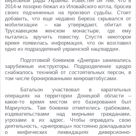
Верховной рады Украины. Известен он тем, что в
2014-м позорно бежал из Иловайского котла, бросив
своих подчиненных на произвол судьбы. Стоит
добавить, что еще недавно Береза скрывался от
мобилизации – как утверждают, обитал в
Трускавецком женском монастыре, где ему
пытались вручить повестку. Спустя некоторое
время появилась информация, что он возглавил
одно из подразделений украинской нацгвардии.
Подготовкой боевиков «Днепра» занимались
зарубежные инструкторы. Подразделение щедро
снабжалось техникой от состоятельных персон, в
том числе бронированными микроавтобусами.
Батальон участвовал в карательных
операциях на территории Донецкой области –
какое-то время местом его базирования был
Мариуполь. Там боевики отметились грабежами,
издевательствами над мирными гражданами,
угрозами в их адрес. Чтобы оправдать свою
деятельность, «днепровцы» постоянно докладывали
о мифических ликвидациях диверсионно-