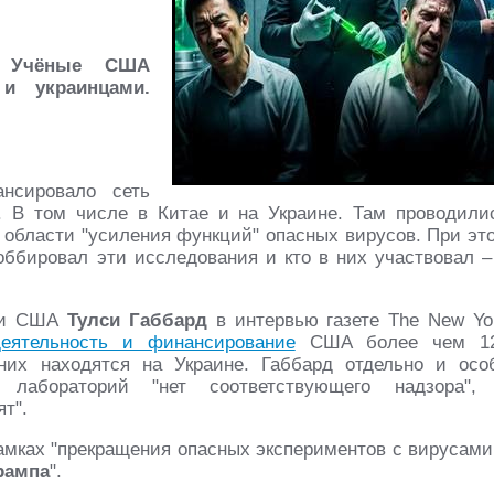
: Учёные США
и украинцами.
нсировало сеть
. В том числе в Китае и на Украине. Там проводили
 области "усиления функций" опасных вирусов. При эт
ббировал эти исследования и кто в них участвовал –
дки США
Тулси Габбард
в интервью газете The New Yo
деятельность и финансирование
США более чем 1
них находятся на Украине. Габбард отдельно и осо
 лабораторий "нет соответствующего надзора",
ят".
рамках "прекращения опасных экспериментов с вирусами
рампа
".