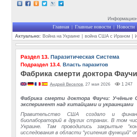
Информационн
Главная
Главные новости
Новости
|
|
Актуально:
Война на Украине
|
война США с Ираном
|
Раздел 13.
Паразитическая Система
Подраздел 13.4.
Власть паразитов
Фабрика смерти доктора Фауч
1 247
Андрей Веселов
, 27 мая 2026
Фабрика смерти доктора Фаучи: Учёные
эксперимент над китайцами и украинцами
Правительство США создало и финан
биолабораторий в других странах. В том чис
Украине. Там проводились закрытые "кон
исследования в области "усиления функций" оп