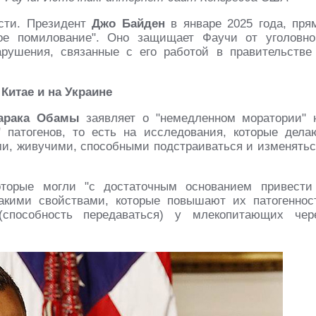
ости. Президент
Джо Байден
в январе 2025 года, пря
ое помилование". Оно защищает Фаучи от уголовно
рушения, связанные с его работой в правительстве
Китае и на Украине
арака Обамы
заявляет о "немедленном моратории" 
 патогенов, то есть на исследования, которые дела
, живучими, способными подстраиваться и изменятьс
оторые могли "с достаточным основанием привести
акими свойствами, которые повышают их патогеннос
 (способность передаваться) у млекопитающих чер