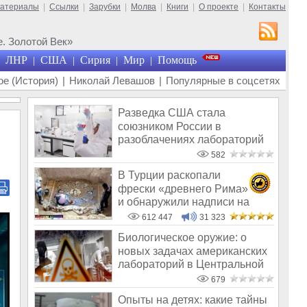
материалы
|
Ссылки
|
Зарубки
|
Молва
|
Книги
|
О проекте
|
Контакты
. Золотой Век»
ЛНР
США
Сирия
Мир
Помощь
|
|
|
|
е (История)
|
Николай Левашов
|
Популярные в соцсетях
Разведка США стала
союзником России в
разоблачениях лабораторий
Пентагона
582
В Турции раскопали
фрески «древнего Рима»
и обнаружили надписи на
Русском!
612 447
31 323
Биологическое оружие: о
новых задачах американских
лабораторий в Центральной
Азии и
679
Опыты на детях: какие тайны