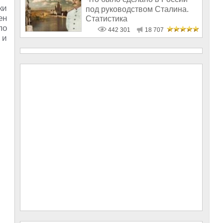
ки
под руководством Сталина.
ен
Статистика
по
442 301
18 707
 и