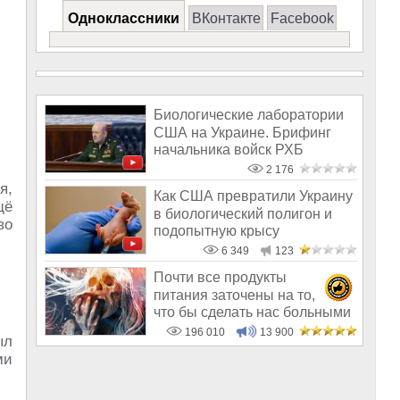
Одноклассники
ВКонтакте
Facebook
Биологические лаборатории
США на Украине. Брифинг
начальника войск РХБ
защиты ВС Ро
2 176
я,
Как США превратили Украину
щё
в биологический полигон и
во
подопытную крысу
6 349
123
Почти все продукты
питания заточены на то,
что бы сделать нас больными
и бесплодным
196 010
13 900
ыл
ми