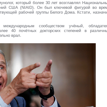
унолог, который более 30 лет возглавлял Национальн
аний США (NIAID). Он был ключевой фигурой во вре
ствующей рабочей группы Белого Дома. Кстати, назнач
 международным сообществом учёный, обладате
олее 40 почётных докторских степеней в различн
ельно врал.