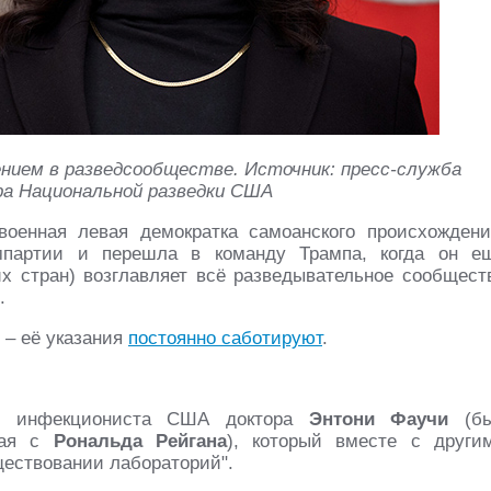
ением в разведсообществе. Источник: пресс-служба
ра Национальной разведки США
военная левая демократка самоанского происхождени
мпартии и перешла в команду Трампа, когда он е
их стран) возглавляет всё разведывательное сообщест
.
 – её указания
постоянно саботируют
.
го инфекциониста США доктора
Энтони Фаучи
(б
ная с
Рональда Рейгана
), который вместе с други
ществовании лабораторий".