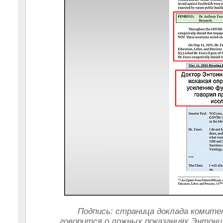
Подпись: страница доклада комите
говорится о ложных показаниях Энтони