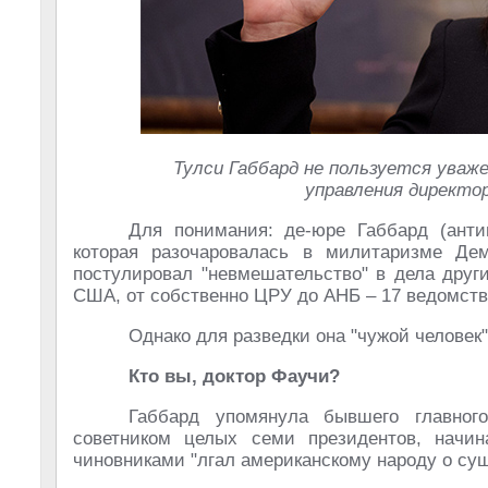
Тулси Габбард не пользуется уваж
управления директо
Для понимания: де-юре Габбард (анти
которая разочаровалась в милитаризме Де
постулировал "невмешательство" в дела друг
США, от собственно ЦРУ до АНБ – 17 ведомств
Однако для разведки она "чужой человек"
Кто вы, доктор Фаучи?
Габбард упомянула бывшего главно
советником целых семи президентов, начи
чиновниками "лгал американскому народу о су