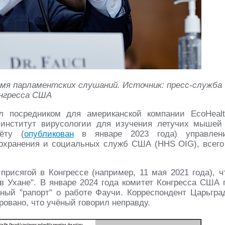
емя парламентских слушаний. Источник: пресс-служба
нгресса США
 посредником для американской компании EcoHealt
 институт вирусологии для изучения летучих мышей
ёту (
опубликован
в январе 2023 года) управлен
оохранения и социальных служб США (HHS OIG), всего
присягой в Конгрессе (например, 11 мая 2021 года), ч
в Ухане". В январе 2024 года комитет Конгресса США 
ный "рапорт" о работе Фаучи. Корреспондент Царьгра
овано, что учёный говорил неправду.