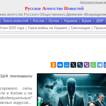
Дополнительные 
Ру
сское
А
гентство
Н
овостей
ое агентство Русского Общественного Движения «Возрождение
Лента новостей
Россия
Путин
Украина
Крым
ДНР
|
|
|
|
|
|
|
Итоги 2025 года
|
Герои войны на Украине
|
Гренландия
|
Прошло
и
 США поставили
сировало сеть
ле в Китае и на
фиденциальные"
асных вирусов...