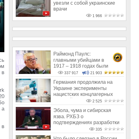
увезли с собой украинские
врачи
1 966
Раймонд Паулс:
сь
главными убийцами в
1917 – 1918 годах были
ом
латыши и евреи, а не русс
 в
337 917
21 903
Германия продолжила на
Украине эксперименты
rk
нацистских концлагерных
20
«врачей»
2 525
бо
 а
Эбола, чума и сибирская
язва. РХБЗ о
подтверждениях разработки
 в
биологического оружи
335
Что было сделано в России