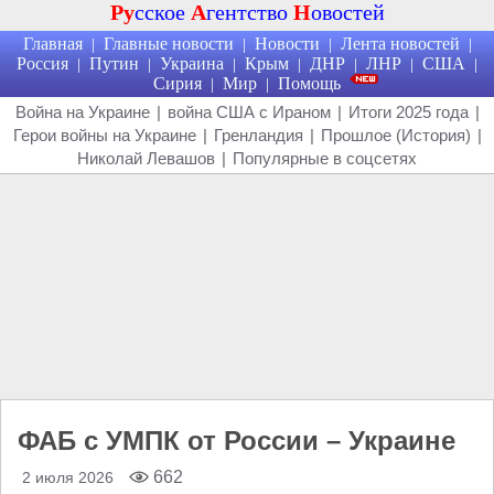
Ру
сское
А
гентство
Н
овостей
Главная
Главные новости
Новости
Лента новостей
|
|
|
|
Россия
Путин
Украина
Крым
ДНР
ЛНР
США
|
|
|
|
|
|
|
Сирия
Мир
Помощь
|
|
Война на Украине
|
война США с Ираном
|
Итоги 2025 года
|
Герои войны на Украине
|
Гренландия
|
Прошлое (История)
|
Николай Левашов
|
Популярные в соцсетях
ФАБ с УМПК от России – Украине
662
2 июля 2026