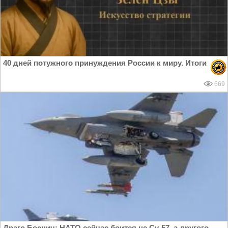
40 дней потужного принуждения России к миру. Итоги
669
Драго Боснич: НАТО сейчас боится не Су-57, а другого