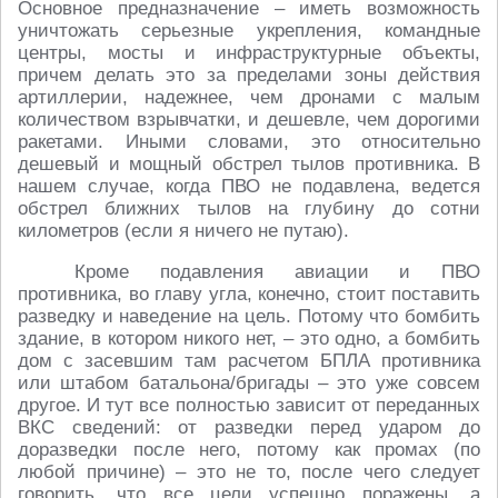
Основное предназначение – иметь возможность
уничтожать серьезные укрепления, командные
центры, мосты и инфраструктурные объекты,
причем делать это за пределами зоны действия
артиллерии, надежнее, чем дронами с малым
количеством взрывчатки, и дешевле, чем дорогими
ракетами. Иными словами, это относительно
дешевый и мощный обстрел тылов противника. В
нашем случае, когда ПВО не подавлена, ведется
обстрел ближних тылов на глубину до сотни
километров (если я ничего не путаю).
Кроме подавления авиации и ПВО
противника, во главу угла, конечно, стоит поставить
разведку и наведение на цель. Потому что бомбить
здание, в котором никого нет, – это одно, а бомбить
дом с засевшим там расчетом БПЛА противника
или штабом батальона/бригады – это уже совсем
другое. И тут все полностью зависит от переданных
ВКС сведений: от разведки перед ударом до
доразведки после него, потому как промах (по
любой причине) – это не то, после чего следует
говорить, что все цели успешно поражены, а