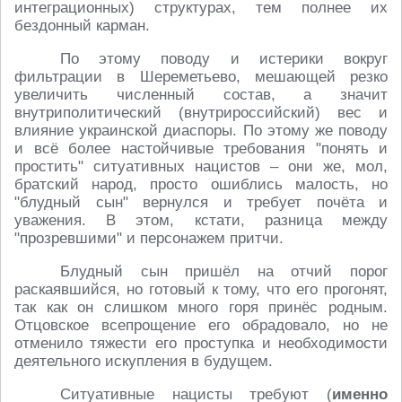
интеграционных) структурах, тем полнее их
бездонный карман.
По этому поводу и истерики вокруг
фильтрации в Шереметьево, мешающей резко
увеличить численный состав, а значит
внутриполитический (внутрироссийский) вес и
влияние украинской диаспоры. По этому же поводу
и всё более настойчивые требования "понять и
простить" ситуативных нацистов – они же, мол,
братский народ, просто ошиблись малость, но
"блудный сын" вернулся и требует почёта и
уважения. В этом, кстати, разница между
"прозревшими" и персонажем притчи.
Блудный сын пришёл на отчий порог
раскаявшийся, но готовый к тому, что его прогонят,
так как он слишком много горя принёс родным.
Отцовское всепрощение его обрадовало, но не
отменило тяжести его проступка и необходимости
деятельного искупления в будущем.
Ситуативные нацисты требуют (
именно