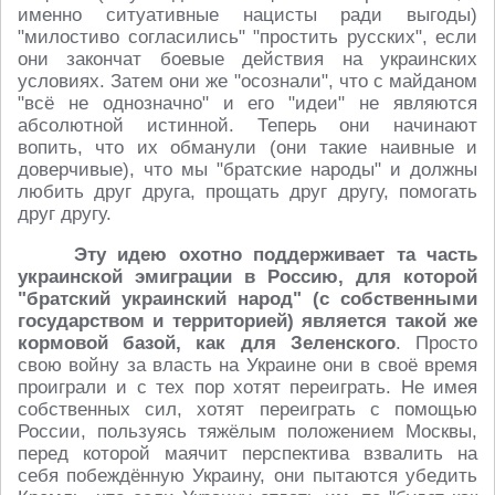
именно ситуативные нацисты ради выгоды)
"милостиво согласились" "простить русских", если
они закончат боевые действия на украинских
условиях. Затем они же "осознали", что с майданом
"всё не однозначно" и его "идеи" не являются
абсолютной истинной. Теперь они начинают
вопить, что их обманули (они такие наивные и
доверчивые), что мы "братские народы" и должны
любить друг друга, прощать друг другу, помогать
друг другу.
Эту идею охотно поддерживает та часть
украинской эмиграции в Россию, для которой
"братский украинский народ" (с собственными
государством и территорией) является такой же
кормовой базой, как для Зеленского
. Просто
свою войну за власть на Украине они в своё время
проиграли и с тех пор хотят переиграть. Не имея
собственных сил, хотят переиграть с помощью
России, пользуясь тяжёлым положением Москвы,
перед которой маячит перспектива взвалить на
себя побеждённую Украину, они пытаются убедить