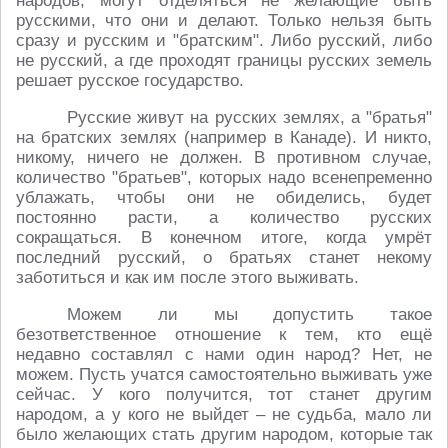
народов, могут отделяться не желающие быть
русскими, что они и делают. Только нельзя быть
сразу и русским и "братским". Либо русский, либо
не русский, а где проходят границы русских земель
решает русское государство.
Русские живут на русских землях, а "братья"
на братских землях (например в Канаде). И никто,
никому, ничего не должен. В противном случае,
количество "братьев", которых надо всенепременно
ублажать, чтобы они не обиделись, будет
постоянно расти, а количество русских
сокращаться. В конечном итоге, когда умрёт
последний русский, о братьях станет некому
заботиться и как им после этого выживать.
Можем ли мы допустить такое
безответственное отношение к тем, кто ещё
недавно составлял с нами один народ? Нет, не
можем. Пусть учатся самостоятельно выживать уже
сейчас. У кого получится, тот станет другим
народом, а у кого не выйдет – не судьба, мало ли
было желающих стать другим народом, которые так