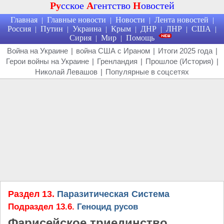
Ру
сское
А
гентство
Н
овостей
Главная
Главные новости
Новости
Лента новостей
|
|
|
|
Россия
Путин
Украина
Крым
ДНР
ЛНР
США
|
|
|
|
|
|
|
Сирия
Мир
Помощь
|
|
Война на Украине
|
война США с Ираном
|
Итоги 2025 года
|
Герои войны на Украине
|
Гренландия
|
Прошлое (История)
|
Николай Левашов
|
Популярные в соцсетях
Раздел 13.
Паразитическая Система
Подраздел 13.6.
Геноцид русов
Фарисейское триединство