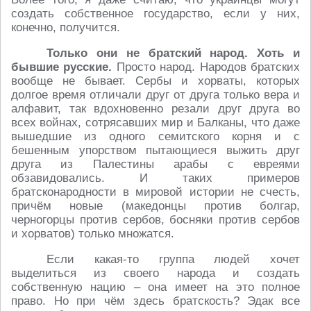
создать собственное государство, если у них,
конечно, получится.
Только они не братский народ. Хоть и
бывшие русские.
Просто народ. Народов братских
вообще не бывает. Сербы и хорваты, которых
долгое время отличали друг от друга только вера и
алфавит, так вдохновенно резали друг друга во
всех войнах, сотрясавших мир и Балканы, что даже
вышедшие из одного семитского корня и с
бешенным упорством пытающиеся выжить друг
друга из Палестины арабы с евреями
обзавидовались. И таких примеров
братсконародности в мировой истории не счесть,
причём новые (македонцы против болгар,
черногорцы против сербов, босняки против сербов
и хорватов) только множатся.
Если какая-то группа людей хочет
выделиться из своего народа и создать
собственную нацию – она имеет на это полное
право. Но при чём здесь братскость? Эдак все