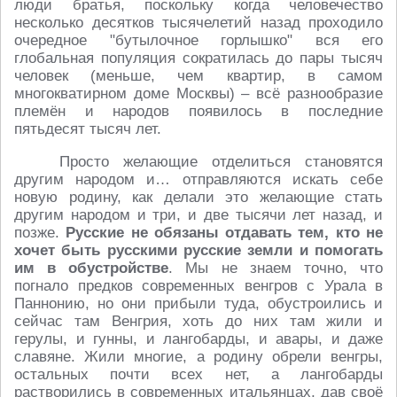
люди братья, поскольку когда человечество
несколько десятков тысячелетий назад проходило
очередное "бутылочное горлышко" вся его
глобальная популяция сократилась до пары тысяч
человек (меньше, чем квартир, в самом
многокватирном доме Москвы) – всё разнообразие
племён и народов появилось в последние
пятьдесят тысяч лет.
Просто желающие отделиться становятся
другим народом и… отправляются искать себе
новую родину, как делали это желающие стать
другим народом и три, и две тысячи лет назад, и
позже.
Русские не обязаны отдавать тем, кто не
хочет быть русскими русские земли и помогать
им в обустройстве
. Мы не знаем точно, что
погнало предков современных венгров с Урала в
Паннонию, но они прибыли туда, обустроились и
сейчас там Венгрия, хоть до них там жили и
герулы, и гунны, и лангобарды, и авары, и даже
славяне. Жили многие, а родину обрели венгры,
остальных почти всех нет, а лангобарды
растворились в современных итальянцах, дав своё