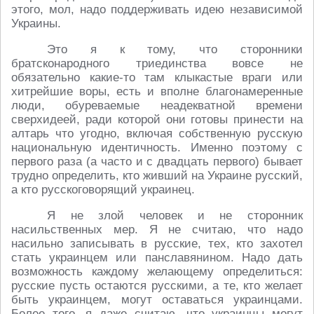
этого, мол, надо поддерживать идею независимой
Украины.
Это я к тому, что сторонники
братсконародного триединства вовсе не
обязательно какие-то там клыкастые враги или
хитрейшие воры, есть и вполне благонамеренные
люди, обуреваемые неадекватной времени
сверхидеей, ради которой они готовы принести на
алтарь что угодно, включая собственную русскую
национальную идентичность. Именно поэтому с
первого раза (а часто и с двадцать первого) бывает
трудно определить, кто живший на Украине русский,
а кто русскоговорящий украинец.
Я не злой человек и не сторонник
насильственных мер. Я не считаю, что надо
насильно записывать в русские, тех, кто захотел
стать украинцем или панславянином. Надо дать
возможность каждому желающему определиться:
русские пусть остаются русскими, а те, кто желает
быть украинцем, могут оставаться украинцами.
Более того, я даже считаю, что украинцы могут