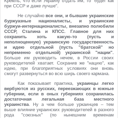
Кремль, что если Украину отдать им, то "будет как
при СССР и даже лучше".
Не случайно
все они, и бывшие украинские
буржуазные националисты, и украинские
буржуи-интернационалисты, внезапно полюбили
СССР, Сталина и КПСС. Главное для них
сохранить хоть какую-то (пусть и
неполноценную) украинскую государственность
и идею отдельной (пусть "братской" но
непременно отдельной) украинской "нации".
Больше им руководить нечем, в России своих
руководителей хватает. Сохранив же "нацию", как
идею, при благоприятных условиях они вновь
смогут развернуться во всю ширь своего кармана.
Как показывает практика,
украинцы легко
вербуются из русских, переезжающих в южные
губернии, если в оных губерниях сохранилась
достаточная легальная база местного
украинства
. Ну а чем больше уркаинцев – тем
выше влияние украинских руководителей в разного
рода "союзных" (по нынешним временам