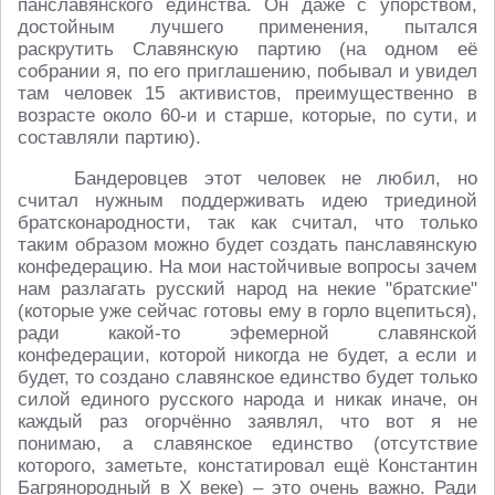
панславянского единства. Он даже с упорством,
достойным лучшего применения, пытался
раскрутить Славянскую партию (на одном её
собрании я, по его приглашению, побывал и увидел
там человек 15 активистов, преимущественно в
возрасте около 60-и и старше, которые, по сути, и
составляли партию).
Бандеровцев этот человек не любил, но
считал нужным поддерживать идею триединой
братсконародности, так как считал, что только
таким образом можно будет создать панславянскую
конфедерацию. На мои настойчивые вопросы зачем
нам разлагать русский народ на некие "братские"
(которые уже сейчас готовы ему в горло вцепиться),
ради какой-то эфемерной славянской
конфедерации, которой никогда не будет, а если и
будет, то создано славянское единство будет только
силой единого русского народа и никак иначе, он
каждый раз огорчённо заявлял, что вот я не
понимаю, а славянское единство (отсутствие
которого, заметьте, констатировал ещё Константин
Багрянородный в Х веке) – это очень важно. Ради