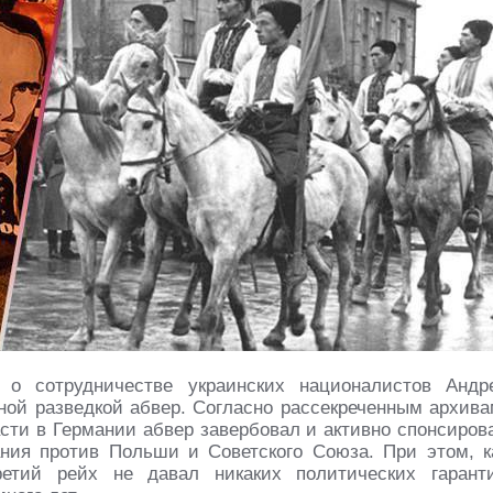
о сотрудничестве украинских националистов Андр
ной разведкой абвер. Согласно рассекреченным архива
асти в Германии абвер завербовал и активно спонсиров
ния против Польши и Советского Союза. При этом, к
ретий рейх не давал никаких политических гарант