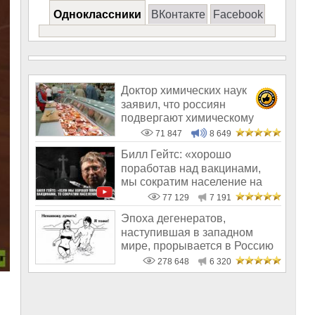
Одноклассники
ВКонтакте
Facebook
Доктор химических наук
заявил, что россиян
подвергают химическому
геноциду
71 847
8 649
Билл Гейтс: «хорошо
поработав над вакцинами,
мы сократим население на
10-15%»
77 129
7 191
Эпоха дегенератов,
наступившая в западном
мире, прорывается в Россию
278 648
6 320