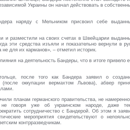
независимой Украины он начал действовать в собственн
андера наряду с Мельником присвоил себе выданн
ли и разместили на своих счетах в Швейцарии выданн
гда эти средства изъяли и показательно вернули в ру
а не для их карманов», – отметил историк.
лияния на деятельность Бандеры, что в итоге привело е
тольце, после того как Бандера заявил о создан
а (после оккупации вермахтом Львова), абвер прин
алами.
чили планам германского правительства, не намеренно
, не говоря уже об украинском народе, даже те
рекратить сотрудничество с Бандерой. Об этом я заяв
итические мероприятия свидетельствуют о нелояльн
ветским контрразведчикам.