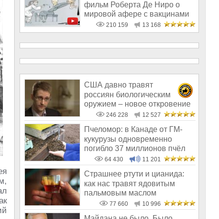
фильм Роберта Де Ниро о
мировой афере с вакцинами
210 159
13 168
США давно травят
россиян биологическим
оружием – новое откровение
Эдварда Сноудена
246 228
12 527
Пчеломор: в Канаде от ГМ-
кукурузы одновременно
погибло 37 миллионов пчёл
64 430
11 201
ея
Страшнее ртути и цианида:
м,
как нас травят ядовитым
ал
пальмовым маслом
ак
77 660
10 996
ий
Майдана не было. Было