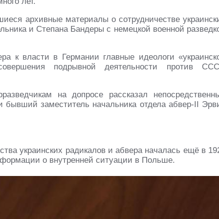
ного лет.
шиеся архивные материалы о сотрудничестве украинск
льника и Степана Бандеры с немецкой военной разведк
ера к власти в Германии главные идеологи «украинск
овершения подрывной деятельности против ССС
рразведчикам на допросе рассказал непосредственн
 и бывший заместитель начальника отдела абвер-II Эрв
ства украинских радикалов и абвера началась ещё в 19
нформации о внутренней ситуации в Польше.