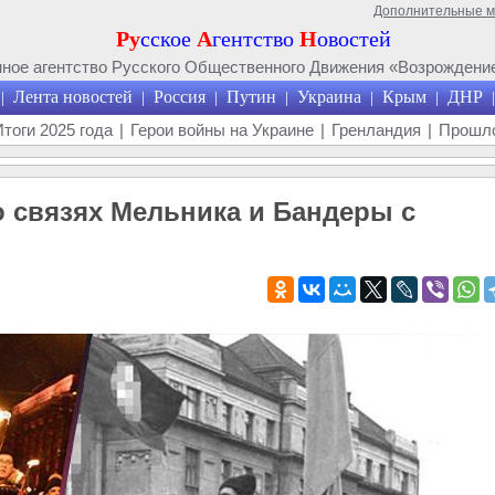
Дополнительные 
Ру
сское
А
гентство
Н
овостей
ое агентство Русского Общественного Движения «Возрождение
Лента новостей
Россия
Путин
Украина
Крым
ДНР
|
|
|
|
|
|
|
Итоги 2025 года
|
Герои войны на Украине
|
Гренландия
|
Прошло
 связях Мельника и Бандеры с