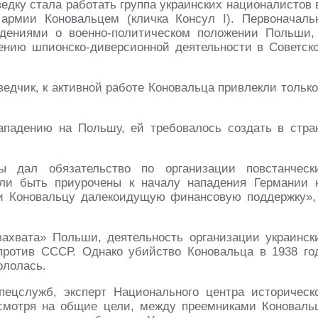
ведку стала работать группа украинских националистов 
армии Коновальцем (кличка Консул I). Первоначаль
едениями о военно-политическом положении Польши,
лнению шпионско-диверсионной деятельности в Советск
едчик, к активной работе Коновальца привлекли только
нападению на Польшу, ей требовалось создать в стра
 дал обязательство по организации повстанческ
ли быть приурочены к началу нападения Германии 
ли Коновальцу далекоидущую финансовую поддержку»,
ахвата» Польши, деятельность организации украинск
против СССР. Однако убийство Коновальца в 1938 го
ололась.
пецслужб, эксперт Национального центра историческ
смотря на общие цели, между преемниками Коноваль