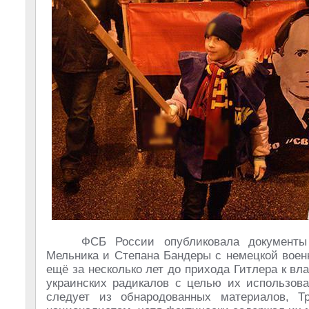
ФСБ России опубликовала документы 
Мельника и Степана Бандеры с немецкой воен
ещё за несколько лет до прихода Гитлера к вл
украинских радикалов с целью их использова
следует из обнародованных материалов, Т