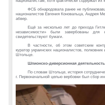
националистам, хотя фактически содержал их м
ФСБ обнародовала ранее не публиковав
националистов Евгения Коновальца, Андрея Ме
абвер.
Ещё за несколько лет до прихода Гитл
независимости» были завербованы для с
свидетельствуют бумаги.
В частности, об этом советским конт
куратор украинских националистов, полковник
Штольце.
Шпионско-диверсионная деятельность
По словам Штольце, история сотрудниче
г. Первоначальной целью вербовки был сбор и