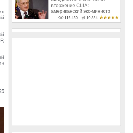
вторжение США:
американский экс-министр
их
написал открытое пись
ой
116 430
10 884
ой
Р,
ый
ин
25