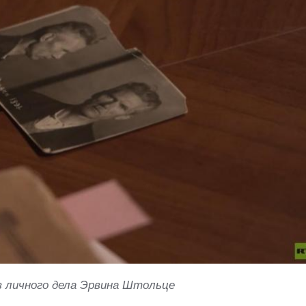
 личного дела Эрвина Штольце