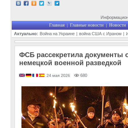
Информационн
Главная
Главные новости
Новости
|
|
Актуально:
Война на Украине
|
война США с Ираном
|
ФСБ рассекретила документы о
немецкой военной разведкой
680
24 мая 2026