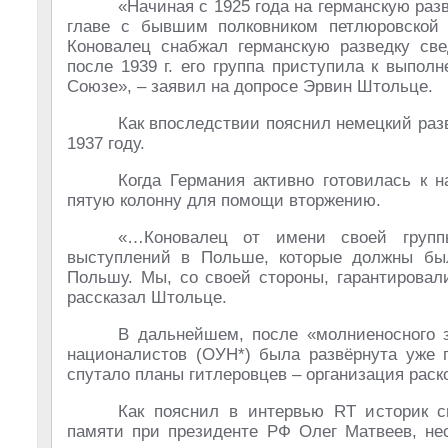
«Начиная с 1925 года на германскую раз
главе с бывшим полковником петлюровской 
Коновалец снабжал германскую разведку св
после 1939 г. его группа приступила к выпо
Союзе», – заявил на допросе Эрвин Штольце.
Как впоследствии пояснил немецкий разв
1937 году.
Когда Германия активно готовилась к 
пятую колонну для помощи вторжению.
«…Коновалец от имени своей группы
выступлений в Польше, которые должны бы
Польшу. Мы, со своей стороны, гарантирова
рассказал Штольце.
В дальнейшем, после «молниеносного з
националистов (ОУН*) была развёрнута уже 
спутало планы гитлеровцев – организация раск
Как пояснил в интервью RT историк с
памяти при президенте РФ Олег Матвеев, не