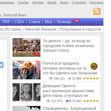
материалы
|
Ссылки
|
Зарубки
|
Молва
|
Книги
|
О проекте
|
Контакты
. Золотой Век»
ЛНР
США
Сирия
Мир
Помощь
|
|
|
|
е (История)
|
Николай Левашов
|
Популярные в соцсетях
За деньги – да: за вход на
городские пляжи незаконно
требуют плату
Почти все продукты
питания заточены на то,
что бы сделать нас больными
и бесплодным
196 011
13 900
Девицкие Орлята:
расстрелянные фашистами
дети-герои, о которых не
рассказывают в шк
121 873
13 492
Отвакцинены. Запрещенный