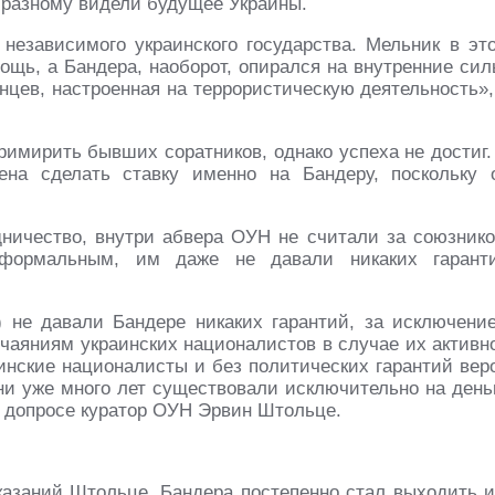
-разному видели будущее Украины.
независимого украинского государства. Мельник в эт
щь, а Бандера, наоборот, опирался на внутренние сил
нцев, настроенная на террористическую деятельность»,
римирить бывших соратников, однако успеха не достиг.
ена сделать ставку именно на Бандеру, поскольку 
дничество, внутри абвера ОУН не считали за союзнико
формальным, им даже не давали никаких гарант
) не давали Бандере никаких гарантий, за исключени
чаяниям украинских националистов в случае их активн
аинские националисты и без политических гарантий вер
они уже много лет существовали исключительно на день
а допросе куратор ОУН Эрвин Штольце.
казаний Штольце, Бандера постепенно стал выходить и