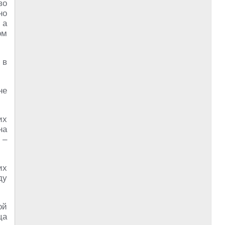
во
но
 а
ом
 в
не
их
на
 –
их
ду
ой
ца