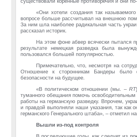
существовали коренные противоречия и они по
«Они хотели создания так называемого 
вопросе больше рассчитывал на внешнюю помо
За ним шла наиболее радикальная часть украи
рассказал историк.
На этом фоне абвер всячески пытался п
результате немецкая разведка была вынужд
пользовался большей популярностью.
Примечательно, что, несмотря на сотру
Отношение к сторонникам Бандеры было 
безопасности на будущее.
«В политическом отношении (мы. –
RT
туманного обещания помочь освободительным 
работы на германскую разведку. Впрочем, укр
и правдой выполняли наши указания, так как 
германского Генерального штаба», – отметил н
Вышли из-под контроля
В последующие годы, как следует из по