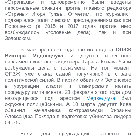
«Страна.ua» и одновременно были введены
персональные санкции против главного редактора
«Страны» Игоря Гужвы. Отметим, что журналист
подвергался политическим преследованиям как при
Порошенко (в 2015 и 2017 годах против него
возбуждались уголовные дела), так и при
Зеленском.
В мае прошлого года против лидера
ОПЗЖ
Виктора Медведчука
и другого известного
парламентского оппозиционера Тараса Козака были
возбуждены дела о госизмене. На тот момент
ОПЗЖ уже стала самой популярной в стране
политической силой. В партии обвинили Зеленского
в узурпации власти и планировали начать
процедуру импичмента. 21 февраля этого года дом
находящегося под арестом
Медведчука
был
окружен полицейскими. А 10 марта депутат Кива
обвинил начальника контрразведки Украины
Александра Поклада в подготовке убийства лидера
ОПЗЖ.
Если для предыдущих запретов и