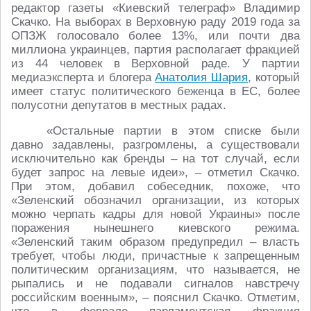
редактор газеты «Киевский телеграф» Владимир
Скачко. На выборах в Верховную раду 2019 года за
ОПЗЖ голосовало более 13%, или почти два
миллиона украинцев, партия располагает фракцией
из 44 человек в Верховной раде. У партии
медиаэксперта и блогера
Анатолия Шария
, который
имеет статус политического беженца в ЕС, более
полусотни депутатов в местных радах.
«Остальные партии в этом списке были
давно задавлены, разгромлены, а существовали
исключительно как бренды – на тот случай, если
будет запрос на левые идеи», – отметил Скачко.
При этом, добавил собеседник, похоже, что
«Зеленский обозначил организации, из которых
можно черпать кадры для новой Украины» после
поражения нынешнего киевского режима.
«Зеленский таким образом предупредил – власть
требует, чтобы люди, причастные к запрещенным
политическим организациям, что называется, не
рыпались и не подавали сигналов навстречу
российским военным», – пояснил Скачко. Отметим,