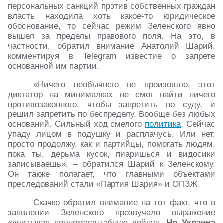
персональных санкций против собственных граждан
власть находила хоть какое-то юридическое
обоснование, то сейчас режим Зеленского явно
вышел за пределы правового поля. На это, в
частности, обратил внимание Анатолий Шарий,
комментируя в Telegram известие о запрете
основанной им партии.
«Ничего необычного не произошло, этот
диктатор на минималках не смог найти ничего
противозаконного, чтобы запретить по суду, и
решил запретить по беспределу. Вообще без любых
оснований. Сильный ход смелого
политика
. Сейчас
упаду лицом в подушку и расплачусь. Или нет,
просто продолжу, как и партийцы, помогать людям,
пока ты, дерьма кусок, пиаришься и видосики
записываешь», – обратился Шарий к Зеленскому.
Он также полагает, что главными объектами
преследований стали «Партия Шария» и ОПЗЖ.
Скачко обратил внимание на тот факт, что в
заявлении Зеленского прозвучало выражение
«учитывая полномасштабную войну».
Но Украина