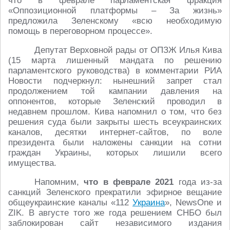
что в феврале парламентская фракция
«Оппозиционной платформы – За жизнь»
предложила Зеленскому «всю необходимую
помощь в переговорном процессе».
Депутат Верховной рады от ОПЗЖ Илья Кива
(15 марта лишенный мандата по решению
парламентского руководства) в комментарии РИА
Новости подчеркнул: нынешний запрет стал
продолжением той кампании давления на
оппонентов, которые Зеленский проводил в
недавнем прошлом. Кива напомнил о том, что без
решения суда были закрыты шесть всеукраинских
каналов, десятки интернет-сайтов, по воле
президента были наложены санкции на сотни
граждан Украины, которых лишили всего
имущества.
Напомним,
что в феврале 2021
года из-за
санкций Зеленского прекратили эфирное вещание
общеукраинские каналы «112
Украина
», NewsOne и
ZIK. В августе того же года решением СНБО был
заблокирован сайт независимого издания