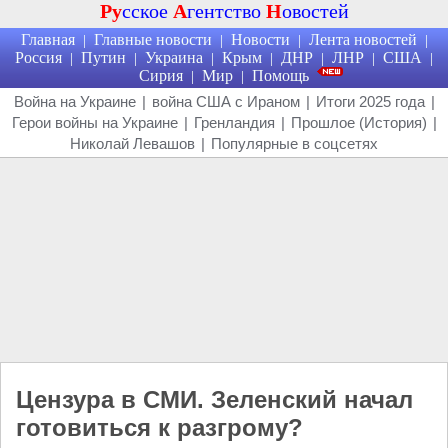
Ру
сское
А
гентство
Н
овостей
Главная
Главные новости
Новости
Лента новостей
|
|
|
|
Россия
Путин
Украина
Крым
ДНР
ЛНР
США
|
|
|
|
|
|
|
Сирия
Мир
Помощь
|
|
Война на Украине
|
война США с Ираном
|
Итоги 2025 года
|
Герои войны на Украине
|
Гренландия
|
Прошлое (История)
|
Николай Левашов
|
Популярные в соцсетях
Цензура в СМИ. Зеленский начал
готовиться к разгрому?