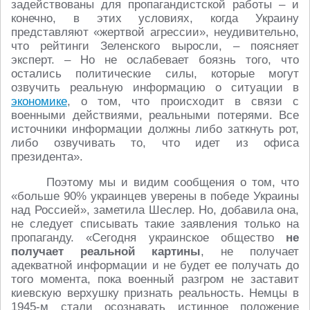
задействованы для пропагандистской работы – и
конечно, в этих условиях, когда Украину
представляют «жертвой агрессии», неудивительно,
что рейтинги Зеленского выросли, – поясняет
эксперт. – Но не ослабевает боязнь того, что
остались политические силы, которые могут
озвучить реальную информацию о ситуации в
экономике
, о том, что происходит в связи с
военными действиями, реальными потерями. Все
источники информации должны либо заткнуть рот,
либо озвучивать то, что идет из офиса
президента».
Поэтому мы и видим сообщения о том, что
«больше 90% украинцев уверены в победе Украины
над Россией», заметила Шеслер. Но, добавила она,
не следует списывать такие заявления только на
пропаганду. «Сегодня украинское общество
не
получает реальной картины
, не получает
адекватной информации и не будет ее получать до
того момента, пока военный разгром не заставит
киевскую верхушку признать реальность. Немцы в
1945-м стали осознавать истинное положение