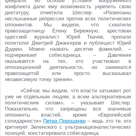
февраля, но особые условия вооруженного
конфликта дали ему возможность укрепить свою
диктатуру, отметила Шеслер. «Развязаны
неслыханные репрессии против всех политических
оппонентов. Мы видели, что схватили
правозащитницу Елену Бережную, арестован
одесский журналист Юрий Ткачев, пропали
политолог Дмитрий Джангиров и публицист Юрий
Дудкин. Можно назвать десятки фамилий, –
подчеркивает собеседница. – Давление
оказывается на тех, кто участвовал в
оппозиционной деятельности, но занимался
правозащитой или просто высказывал
независимую точку зрения».
«Сейчас мы видим, что власти затыкают рот
уже не отдельным людям, а всем альтернативным
политическим силам», – указывает Шеслер.
Показательно, что запрещены все значимые
оппоненты властей, кроме «Европейской
солидарности»
Петра Порошенко
– ведь это те, кто
критикует Зеленского с ультранационалистических
позиций, констатировала собеседница.