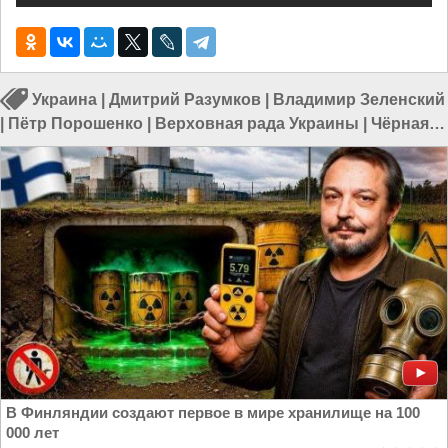
Украина
|
Дмитрий Разумков
|
Владимир Зеленский
|
Пётр Порошенко
|
Верховная рада Украины
|
Чёрная
метка
|
Выборы президента Украины
|
Власть в
Украине
В Финляндии создают первое в мире хранилище на 100
000 лет