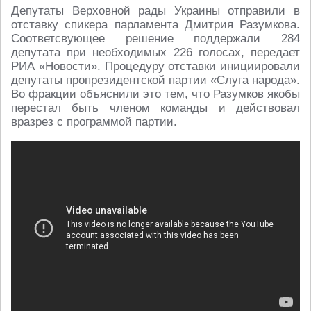
Депутаты Верховной рады Украины отправили в
отставку спикера парламента Дмитрия Разумкова.
Соответсвующее решение поддержали 284
депутата при необходимых 226 голосах, передает
РИА «Новости». Процедуру отставки инициировали
депутаты пропрезидентской партии «Слуга народа».
Во фракции объяснили это тем, что Разумков якобы
перестал быть членом команды и действовал
вразрез с программой партии.