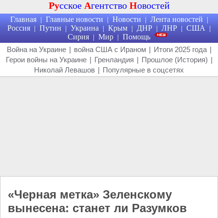
Ру
сское
А
гентство
Н
овостей
Главная
Главные новости
Новости
Лента новостей
|
|
|
|
Россия
Путин
Украина
Крым
ДНР
ЛНР
США
|
|
|
|
|
|
|
Сирия
Мир
Помощь
|
|
Война на Украине
|
война США с Ираном
|
Итоги 2025 года
|
Герои войны на Украине
|
Гренландия
|
Прошлое (История)
|
Николай Левашов
|
Популярные в соцсетях
«Черная метка» Зеленскому
вынесена: станет ли Разумков