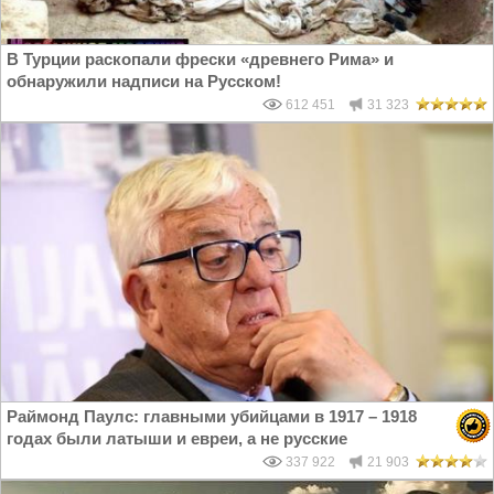
В Турции раскопали фрески «древнего Рима» и
обнаружили надписи на Русском!
612 451
31 323
Раймонд Паулс: главными убийцами в 1917 – 1918
годах были латыши и евреи, а не русские
337 922
21 903