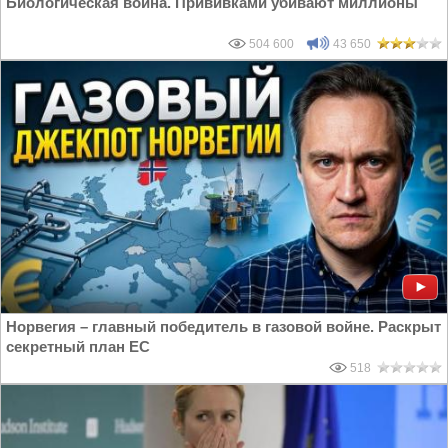
Биологическая война. Прививками убивают миллионы
504 600
43 650
Норвегия – главный победитель в газовой войне. Раскрыт
секретный план ЕС
518