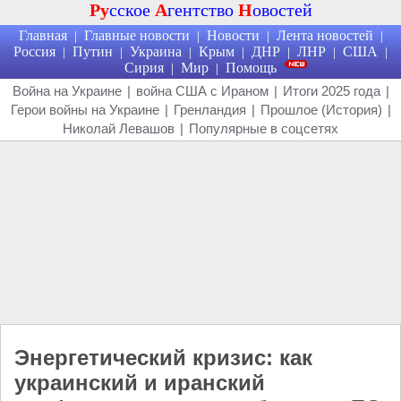
Ру
сское
А
гентство
Н
овостей
Главная
Главные новости
Новости
Лента новостей
|
|
|
|
Россия
Путин
Украина
Крым
ДНР
ЛНР
США
|
|
|
|
|
|
|
Сирия
Мир
Помощь
|
|
Война на Украине
|
война США с Ираном
|
Итоги 2025 года
|
Герои войны на Украине
|
Гренландия
|
Прошлое (История)
|
Николай Левашов
|
Популярные в соцсетях
Энергетический кризис: как
украинский и иранский