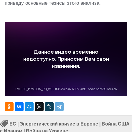
приведу основные тезисы этого анализа.
ЕС
|
Энергетический кризис в Европе
|
Война США
с Ираном
|
Война на Украине